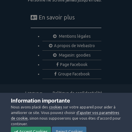
En savoir plus
Mentions légales
A propos de Webastro
Magasin: goodies
Page Facebook
Groupe Facebook
Langue
Politique de confidentialité
Nous contacter
Cookies
Information importante
Copyright © 2020 Webastro
Nous avons placé des
cookies
sur votre appareil pour aider à
Powered by Invision Community
améliorer ce site. Vous pouvez choisir
d’ajuster vos paramètres
de cookie
, sinon nous supposerons que vous êtes d’accord pour
continuer.
Accept Cookies
Reject Cookies