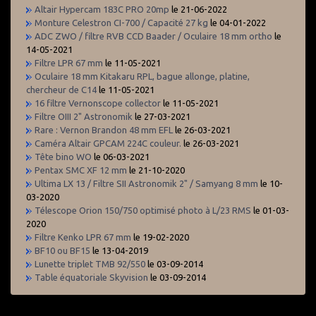
Altair Hypercam 183C PRO 20mp
le 21-06-2022
Monture Celestron CI-700 / Capacité 27 kg
le 04-01-2022
ADC ZWO / filtre RVB CCD Baader / Oculaire 18 mm ortho
le
14-05-2021
Filtre LPR 67 mm
le 11-05-2021
Oculaire 18 mm Kitakaru RPL, bague allonge, platine,
chercheur de C14
le 11-05-2021
16 filtre Vernonscope collector
le 11-05-2021
Filtre OIII 2" Astronomik
le 27-03-2021
Rare : Vernon Brandon 48 mm EFL
le 26-03-2021
Caméra Altair GPCAM 224C couleur.
le 26-03-2021
Tête bino WO
le 06-03-2021
Pentax SMC XF 12 mm
le 21-10-2020
Ultima LX 13 / Filtre SII Astronomik 2" / Samyang 8 mm
le 10-
03-2020
Télescope Orion 150/750 optimisé photo à L/23 RMS
le 01-03-
2020
Filtre Kenko LPR 67 mm
le 19-02-2020
BF10 ou BF15
le 13-04-2019
Lunette triplet TMB 92/550
le 03-09-2014
Table équatoriale Skyvision
le 03-09-2014