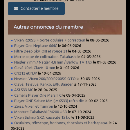
Contacter le membre
Autres annonces du membre
Vixen R20SS + porte oculaire + correcteur
le 08-06-2026
Player One Neptune 664C
le 06-06-2026
Filtre Deep Sky, OIII et rouge 21
le 04-05-2026
Microscope de collimation Takahashi
le 04-05-2026
Nagler 7 mm / Nagler 4,8 mm / Barlow TV 1.8x
le 01-05-2026
Clavé 40 et Clavé 10 mm
le 01-05-2026
CN212 et NJP
le 19-04-2026
Newton Vixen 200/800 R200SS OTO
le 30-03-2026
Clavé, Televue, Kenko, ERF, Baader
le 17-11-2025
ASI 533 MC
le 28-04-2025
Caméra Player One Mars II C
le 08-04-2025
Player ONE Saturn MM (IMX533) refroidie
le 09-02-2025
Zeiss, Vixen et Tamron
le 12-10-2024
Monture Takahashi EM200 USD
le 07-10-2024
Vixen Sphinx SXD, capacité 15 kg
le 11-08-2023
Oculaires, télescope, bonbons, chocolats et barbapapa.
le 24-
06-2022