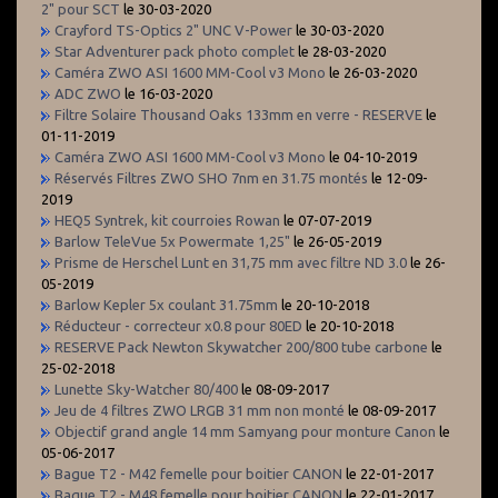
2" pour SCT
le 30-03-2020
Crayford TS-Optics 2" UNC V-Power
le 30-03-2020
Star Adventurer pack photo complet
le 28-03-2020
Caméra ZWO ASI 1600 MM-Cool v3 Mono
le 26-03-2020
ADC ZWO
le 16-03-2020
Filtre Solaire Thousand Oaks 133mm en verre - RESERVE
le
01-11-2019
Caméra ZWO ASI 1600 MM-Cool v3 Mono
le 04-10-2019
Réservés Filtres ZWO SHO 7nm en 31.75 montés
le 12-09-
2019
HEQ5 Syntrek, kit courroies Rowan
le 07-07-2019
Barlow TeleVue 5x Powermate 1,25"
le 26-05-2019
Prisme de Herschel Lunt en 31,75 mm avec filtre ND 3.0
le 26-
05-2019
Barlow Kepler 5x coulant 31.75mm
le 20-10-2018
Réducteur - correcteur x0.8 pour 80ED
le 20-10-2018
RESERVE Pack Newton Skywatcher 200/800 tube carbone
le
25-02-2018
Lunette Sky-Watcher 80/400
le 08-09-2017
Jeu de 4 filtres ZWO LRGB 31 mm non monté
le 08-09-2017
Objectif grand angle 14 mm Samyang pour monture Canon
le
05-06-2017
Bague T2 - M42 femelle pour boitier CANON
le 22-01-2017
Bague T2 - M48 femelle pour boitier CANON
le 22-01-2017