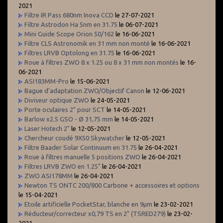
2021
Filtre IR Pass 680nm Inova CCD
le 27-07-2021
Filtre Astrodon Ha 5nm en 31.75
le 06-07-2021
Mini Guide Scope Orion 50/162
le 16-06-2021
Filtre CLS Astronomik en 31 mm non monté
le 16-06-2021
Filtres LRVB Optolong en 31.75
le 16-06-2021
Roue à filtres ZWO 8 x 1.25 ou 8 x 31 mm non montés
le 16-
06-2021
ASI183MM-Pro
le 15-06-2021
Bague d'adaptation ZWO/Objectif Canon
le 12-06-2021
Diviseur optique ZWO
le 24-05-2021
Porte oculaires 2" pour SCT
le 14-05-2021
Barlow x2.5 GSO - Ø 31,75 mm
le 14-05-2021
Laser Hotech 2"
le 12-05-2021
Chercheur coudé 9X50 Skywatcher
le 12-05-2021
Filtre Baader Solar Continuum en 31.75
le 26-04-2021
Roue à filtres manuelle 5 positions ZWO
le 26-04-2021
Filtres LRVB ZWO en 1.25"
le 26-04-2021
ZWO ASI178MM
le 26-04-2021
Newton TS ONTC 200/800 Carbone + accessoires et options
le 15-04-2021
Etoile artificielle PocketStar, blanche en 9µm
le 23-02-2021
Réducteur/correcteur x0,79 TS en 2" (TSRED279)
le 23-02-
2021