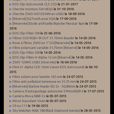
EOS Clip Astronomik CLS CCD
le 21-01-2017
Cherche monture SW HEQ5
le 31-10-2016
Cherche ZWO ASI120 MM en USB2
le 18-09-2016
[Réservé] EQTooth pour EQ6
le 17-09-2016
[Réservée] Etoile artificielle Blanche Flexstar 9µm
le 17-09-
2016
EOS Clip-Filter OIII
le 25-06-2016
Filtres CCD RGB+ IR CUT 31.75mm Baader
le 14-05-2016
Roue à filtres ZWO en 1"1/4 [Réservée]
le 14-05-2016
Filtre polarisant variable 31,75mm [Réservé]
le 14-05-2016
EOS Clip-Filter OIII
le 14-05-2016
EOS Clip-Filter H-Alpha 12 nm [Réservé]
le 14-05-2016
ZWO 120MC USB2 (réservée)
le 16-04-2016
Fitre H- Alpha CCD 12nm Canon EOS Astronomik
le 06-10-
2015
Filtre solaire pour lunette 102 mm
le 24-07-2015
Filtre anti-pollution lumineuse en 31,75 mm
le 24-07-2015
[Réservée] Barlow Kepler ED 2x - 50,80mm
le 24-07-2015
Camera d'autoguidage autonome SYNGUIDER II
le 17-07-2015
Caméra iNova NBB-Cx
le 05-07-2015
Miroir basculant Vixen
le 05-07-2015
C9 ou C11
le 19-06-2015
Sky Watcher MAK 180 Black Diamond (vendu)
le 28-05-2015