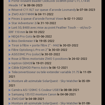
Porte-oculaire Baader ClickLock 50.8mm pour C11, C14 et
Meade 14"
le 08-06-2023
Réservé C11 XLT sur queue d'aronde Losmandy
le 07-06-2023
ZWO ASI174MM
le 04-11-2022
Pinces à queue d'aronde format Vixen
le 02-11-2022
Star Adventurer 2i
le 31-10-2022
Lunt 50, B400 avec mise au point Feather Touch - - et/ou D-
ERF 110 mm
le 04-10-2022
NEQ6 Pro Goto
le 03-06-2022
Bino Denkmeier II
le 19-05-2022
Tiroir à filtre + porte filtre 2" - M42
le 30-03-2022
Filtre Optolong L-Pro en 2"
le 30-03-2022
ASI533MC Pro (color)
le 30-03-2022
Roue à filtres motorisée ZWO 5 positions
le 26-02-2022
Ioptron GEM28
le 19-01-2022
Câble EQMOD Pierro Astro
le 06-12-2021
Teleconvertisseur ou tele-extender variable 31.75
le 11-09-
2021
Monture alt-azimutale SolarQuest - Sky-Watcher
le 05-09-
2021
Caméra ASI 120MC-S Couleur USB3
le 08-08-2021
Samyang 135 F/2 monture Canon
le 04-08-2021
ZWO EAF
le 04-08-2021
Monture alt-azimutale SolarQuest - Sky-Watcher
le 01-08-