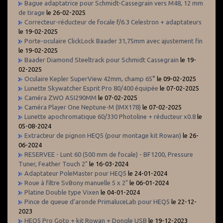
Bague adaptatrice pour Schmidt-Cassegrain vers M48, 12 mm
de tirage
le 26-02-2025
Correcteur-réducteur de focale f/6.3 Celestron + adaptateurs
le 19-02-2025
Porte-oculaire ClickLock Baader 31,75mm avec ajustement fin
le 19-02-2025
Baader Diamond Steeltrack pour Schmidt Cassegrain
le 19-
02-2025
Oculaire Kepler SuperView 42mm, champ 65°
le 09-02-2025
Lunette Skywatcher Esprit Pro 80/400 équipée
le 07-02-2025
Caméra ZWO ASI290MM
le 07-02-2025
Caméra Player One Neptune-M (IMX178)
le 07-02-2025
Lunette apochromatique 60/330 Photoline + réducteur x0.8
le
05-08-2024
Extracteur de pignon HEQ5 (pour montage kit Rowan)
le 26-
06-2024
RESERVEE - Lunt 60 (500 mm de focale) - BF1200, Pressure
Tuner, Feather Touch 2"
le 16-03-2024
Adaptateur PoleMaster pour HEQ5
le 24-01-2024
Roue à filtre SvBony manuelle 5 x 2"
le 06-01-2024
Platine Double type Vixen
le 04-01-2024
Pince de queue d'aronde PrimaluceLab pour HEQ5
le 22-12-
2023
HEQ5 Pro Goto + kit Rowan + Dongle USB
le 19-12-2023