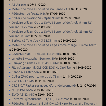
ASIAir pro
le 07-11-2020
Moteur de mise au point Sesto Senso v1
le 02-11-2020
Réducteur de focale 0.8x
le 27-09-2020
Colliers de fixation Sky Optic 90mm
le 25-09-2020
Oculaire William Optics SWAN Super Wide Angle 9 mm 72°
coulant 31,75 mm
le 22-09-2020
Oculaire William Optics SWAN Super Wide Angle 25mm 72°
coulant 50.8mm
le 22-09-2020
Barlow x2 Tele Vue - Ø 31,75 mm
le 22-09-2020
Moteur de mise au point pas à pas forte charge - Pierro Astro
le 21-09-2020
Réducteur x0.8 - Télévue TRF2008
le 18-09-2020
Lunette Skywatcher Equinox 80
le 18-09-2020
Samyang 14mm F2.8 ED AS IF UMC
le 18-09-2020
Filtre Astronomik CLS CCD EOS XL Clp-filter
le 18-09-2020
Canon 6D Astrodon
le 18-09-2020
Collier ZWO pour caméras de 78 mm
le 11-09-2020
ZWO ASI178MM
le 11-09-2020
C9.25 XLT Fastar sur queue d'aronde Losmandy
le 21-07-2020
NEQ6 Pro Goto
le 19-07-2020
ZWO ASI224MC
le 22-04-2020
Correcteur/réducteur SC F/D 6,3 Celestron
le 30-03-2020
Réducteur Starizona Night Owl x0.4 + porte oculaire Kepler en