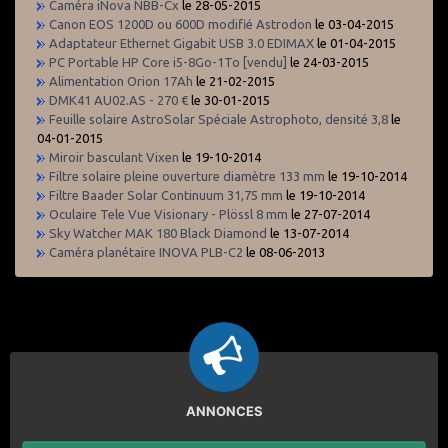
Caméra iNova NBB-Cx
le 28-05-2015
Canon EOS 1200D ou 600D modifié Astrodon
le 03-04-2015
Adaptateur Ethernet Gigabit USB 3.0 EDIMAX
le 01-04-2015
PC Portable HP Core i5-8Go-1To [vendu]
le 24-03-2015
Alimentation Orion 17Ah
le 21-02-2015
DMK41 AU02.AS - 270 €
le 30-01-2015
Feuille solaire AstroSolar Spéciale Astrophoto, densité 3,8
le
04-01-2015
Miroir basculant Vixen
le 19-10-2014
Filtre solaire pleine ouverture diamètre 133 mm
le 19-10-2014
Filtre Baader Solar Continuum 31,75 mm
le 19-10-2014
Oculaire Tele Vue Visionary - Plössl 8 mm
le 27-07-2014
Sky Watcher MAK 180 Black Diamond
le 13-07-2014
Caméra planétaire INOVA PLB-C2
le 08-06-2013
ANNONCES