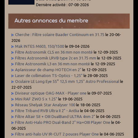
Dernière activité : 07-08-2026
Autres annonces du membre
Cherche : Filtre solaire Baader Continuum en 31.75
le 20-06-
2026
Mak INTES M603, 150/1500
le 09-04-2026
Filtre Astronomik CLS en 36 mm non monté
le 12-09-2025
Filtres Astronomik LRVB type 2c en 31.75 mm
le 12-09-2025
Filtre Astronomik L3 en 36 mm non monté
le 12-09-2025
Aplanisseur de champ HOTECH en 2"
le 12-09-2025
Laser de collimation TS-Optics - 1,25"
le 28-08-2025
Oculaire LE Long Eye 55° 12,5 mm 1,25" Astro Professional
le
22-07-2025
Diviseur optique OAG-MAX - Player one
le 09-07-2025
Mini RAF ZWO 5 x 1.25"
le 19-06-2025
Réseau Shelyak Star Analyser 100
le 18-06-2025
Filtre Triband RVB Ultra II 2" - Antlia
le 04-06-2025
Filtre Altair SII + OIII DualBand ULTRA 4nm 2"
le 04-06-2025
Filtre Anti-Halo PRO Dual-Band 2" Ha+OIII Player One
le 04-
06-2025
Filtre anti-halo UV IR-CUT 2 pouces Player One
le 04-06-2025