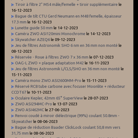
Tiroir à filtre 2" M54 mâle/femelle + tiroir supplémentaire
le
16-12-2023
Bague de tilt CTU Gerd Neumann en M48 femelle, épaisseur
17.3 mm
le 16-12-2023
Lunette guide 50 mm
le 14-12-2023
Caméra ZWO ASI120mini Monochrome
le 14-12-2023
Skywatcher AZEQ6
le 09-12-2023
Jeu de filtres Astronomik SHO 6 nm en 36 mm non monté
le
08-12-2023
Réservée - Roue à filtres ZWO 7 x 36 mm
le 07-12-2023
OAG-L ZWO + plaque adaptation M42
le 16-11-2023
Jeu de filtres Astronomik L/CLS/SHO en 36 mm non monté
le
15-11-2023
Caméra mono ZWO ASI2600MM-Pro
le 15-11-2023
Réservé RC8 tube carbone avec focuser Moonlite + réducteur
CCDT67
le 10-11-2023
Oculaire Kepler, 42mm 65° SuperView
le 28-07-2023
ZWO ASI294MC-Pro
le 13-07-2023
ZWO ASI462MC
le 27-06-2023
Renvoi coudé à miroir diélectrique (99%) coulant 50.8mm -
Skywatcher
le 08-06-2023
Bague de réduction Baader ClickLock coulant 50,8 mm vers
31,75 mm
le 08-06-2023