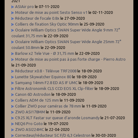
2021
ASIAir pro
le 07-11-2020
Moteur de mise au point Sesto Senso v1
le 02-11-2020
Réducteur de focale 0.8x
le 27-09-2020
Colliers de fixation Sky Optic 90mm
le 25-09-2020
Oculaire William Optics SWAN Super Wide Angle 9 mm 72°
coulant 31,75 mm
le 22-09-2020
Oculaire William Optics SWAN Super Wide Angle 25mm 72°
coulant 50.8mm
le 22-09-2020
Barlow x2 Tele Vue - Ø 31,75 mm
le 22-09-2020
Moteur de mise au point pas à pas forte charge - Pierro Astro
le 21-09-2020
Réducteur x0.8 - Télévue TRF2008
le 18-09-2020
Lunette Skywatcher Equinox 80
le 18-09-2020
Samyang 14mm F2.8 ED AS IF UMC
le 18-09-2020
Filtre Astronomik CLS CCD EOS XL Clp-filter
le 18-09-2020
Canon 6D Astrodon
le 18-09-2020
Colliers ADM de 125 mm
le 11-09-2020
Collier ZWO pour caméras de 78 mm
le 11-09-2020
ZWO ASI178MM
le 11-09-2020
C9.25 XLT Fastar sur queue d'aronde Losmandy
le 21-07-2020
NEQ6 Pro Goto
le 19-07-2020
ZWO ASI224MC
le 22-04-2020
Correcteur/réducteur SC F/D 6,3 Celestron
le 30-03-2020