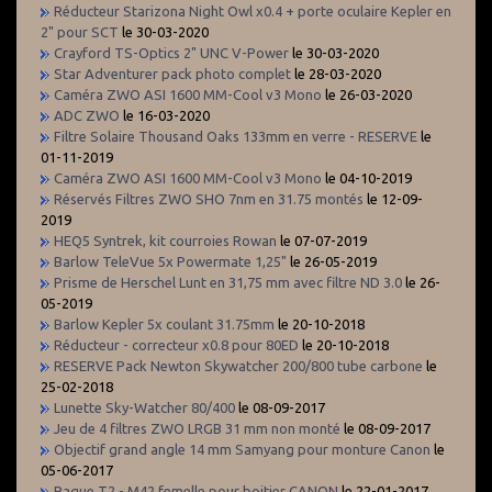
Réducteur Starizona Night Owl x0.4 + porte oculaire Kepler en
2" pour SCT
le 30-03-2020
Crayford TS-Optics 2" UNC V-Power
le 30-03-2020
Star Adventurer pack photo complet
le 28-03-2020
Caméra ZWO ASI 1600 MM-Cool v3 Mono
le 26-03-2020
ADC ZWO
le 16-03-2020
Filtre Solaire Thousand Oaks 133mm en verre - RESERVE
le
01-11-2019
Caméra ZWO ASI 1600 MM-Cool v3 Mono
le 04-10-2019
Réservés Filtres ZWO SHO 7nm en 31.75 montés
le 12-09-
2019
HEQ5 Syntrek, kit courroies Rowan
le 07-07-2019
Barlow TeleVue 5x Powermate 1,25"
le 26-05-2019
Prisme de Herschel Lunt en 31,75 mm avec filtre ND 3.0
le 26-
05-2019
Barlow Kepler 5x coulant 31.75mm
le 20-10-2018
Réducteur - correcteur x0.8 pour 80ED
le 20-10-2018
RESERVE Pack Newton Skywatcher 200/800 tube carbone
le
25-02-2018
Lunette Sky-Watcher 80/400
le 08-09-2017
Jeu de 4 filtres ZWO LRGB 31 mm non monté
le 08-09-2017
Objectif grand angle 14 mm Samyang pour monture Canon
le
05-06-2017
Bague T2 - M42 femelle pour boitier CANON
le 22-01-2017