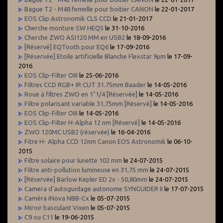
Bague T2 - M48 femelle pour boitier CANON
le 22-01-2017
EOS Clip Astronomik CLS CCD
le 21-01-2017
Cherche monture SW HEQ5
le 31-10-2016
Cherche ZWO ASI120 MM en USB2
le 18-09-2016
[Réservé] EQTooth pour EQ6
le 17-09-2016
[Réservée] Etoile artificielle Blanche Flexstar 9µm
le 17-09-
2016
EOS Clip-Filter OIII
le 25-06-2016
Filtres CCD RGB+ IR CUT 31.75mm Baader
le 14-05-2016
Roue à filtres ZWO en 1"1/4 [Réservée]
le 14-05-2016
Filtre polarisant variable 31,75mm [Réservé]
le 14-05-2016
EOS Clip-Filter OIII
le 14-05-2016
EOS Clip-Filter H-Alpha 12 nm [Réservé]
le 14-05-2016
ZWO 120MC USB2 (réservée)
le 16-04-2016
Fitre H- Alpha CCD 12nm Canon EOS Astronomik
le 06-10-
2015
Filtre solaire pour lunette 102 mm
le 24-07-2015
Filtre anti-pollution lumineuse en 31,75 mm
le 24-07-2015
[Réservée] Barlow Kepler ED 2x - 50,80mm
le 24-07-2015
Camera d'autoguidage autonome SYNGUIDER II
le 17-07-2015
Caméra iNova NBB-Cx
le 05-07-2015
Miroir basculant Vixen
le 05-07-2015
C9 ou C11
le 19-06-2015