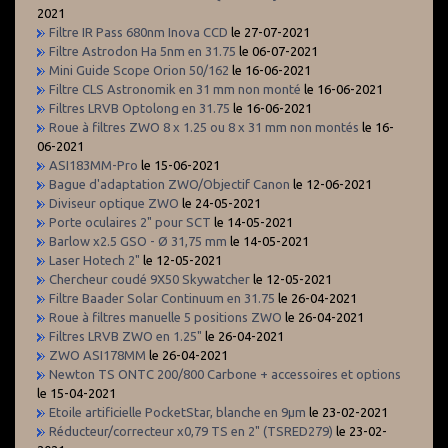
2021
Filtre IR Pass 680nm Inova CCD
le 27-07-2021
Filtre Astrodon Ha 5nm en 31.75
le 06-07-2021
Mini Guide Scope Orion 50/162
le 16-06-2021
Filtre CLS Astronomik en 31 mm non monté
le 16-06-2021
Filtres LRVB Optolong en 31.75
le 16-06-2021
Roue à filtres ZWO 8 x 1.25 ou 8 x 31 mm non montés
le 16-
06-2021
ASI183MM-Pro
le 15-06-2021
Bague d'adaptation ZWO/Objectif Canon
le 12-06-2021
Diviseur optique ZWO
le 24-05-2021
Porte oculaires 2" pour SCT
le 14-05-2021
Barlow x2.5 GSO - Ø 31,75 mm
le 14-05-2021
Laser Hotech 2"
le 12-05-2021
Chercheur coudé 9X50 Skywatcher
le 12-05-2021
Filtre Baader Solar Continuum en 31.75
le 26-04-2021
Roue à filtres manuelle 5 positions ZWO
le 26-04-2021
Filtres LRVB ZWO en 1.25"
le 26-04-2021
ZWO ASI178MM
le 26-04-2021
Newton TS ONTC 200/800 Carbone + accessoires et options
le 15-04-2021
Etoile artificielle PocketStar, blanche en 9µm
le 23-02-2021
Réducteur/correcteur x0,79 TS en 2" (TSRED279)
le 23-02-