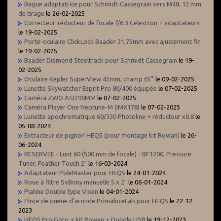
Bague adaptatrice pour Schmidt-Cassegrain vers M48, 12 mm
de tirage
le 26-02-2025
Correcteur-réducteur de focale f/6.3 Celestron + adaptateurs
le 19-02-2025
Porte-oculaire ClickLock Baader 31,75mm avec ajustement fin
le 19-02-2025
Baader Diamond Steeltrack pour Schmidt Cassegrain
le 19-
02-2025
Oculaire Kepler SuperView 42mm, champ 65°
le 09-02-2025
Lunette Skywatcher Esprit Pro 80/400 équipée
le 07-02-2025
Caméra ZWO ASI290MM
le 07-02-2025
Caméra Player One Neptune-M (IMX178)
le 07-02-2025
Lunette apochromatique 60/330 Photoline + réducteur x0.8
le
05-08-2024
Extracteur de pignon HEQ5 (pour montage kit Rowan)
le 26-
06-2024
RESERVEE - Lunt 60 (500 mm de focale) - BF1200, Pressure
Tuner, Feather Touch 2"
le 16-03-2024
Adaptateur PoleMaster pour HEQ5
le 24-01-2024
Roue à filtre SvBony manuelle 5 x 2"
le 06-01-2024
Platine Double type Vixen
le 04-01-2024
Pince de queue d'aronde PrimaluceLab pour HEQ5
le 22-12-
2023
HEQ5 Pro Goto + kit Rowan + Dongle USB
le 19-12-2023