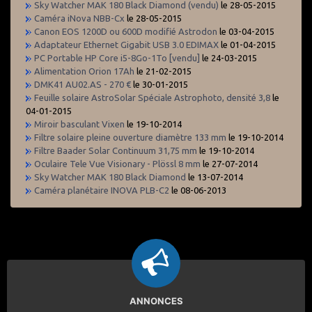
Sky Watcher MAK 180 Black Diamond (vendu)
le 28-05-2015
Caméra iNova NBB-Cx
le 28-05-2015
Canon EOS 1200D ou 600D modifié Astrodon
le 03-04-2015
Adaptateur Ethernet Gigabit USB 3.0 EDIMAX
le 01-04-2015
PC Portable HP Core i5-8Go-1To [vendu]
le 24-03-2015
Alimentation Orion 17Ah
le 21-02-2015
DMK41 AU02.AS - 270 €
le 30-01-2015
Feuille solaire AstroSolar Spéciale Astrophoto, densité 3,8
le
04-01-2015
Miroir basculant Vixen
le 19-10-2014
Filtre solaire pleine ouverture diamètre 133 mm
le 19-10-2014
Filtre Baader Solar Continuum 31,75 mm
le 19-10-2014
Oculaire Tele Vue Visionary - Plössl 8 mm
le 27-07-2014
Sky Watcher MAK 180 Black Diamond
le 13-07-2014
Caméra planétaire INOVA PLB-C2
le 08-06-2013
ANNONCES