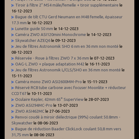
Tiroir à filtre 2" M54 mâle/femelle + tiroir supplémentaire
le
16-12-2023
Bague de tilt CTU Gerd Neumann en M48 femelle, épaisseur
17.3 mm
le 16-12-2023
Lunette guide 50 mm
le 14-12-2023
Caméra ZWO ASI120mini Monochrome
le 14-12-2023
Skywatcher AZEQ6
le 09-12-2023
Jeu de filtres Astronomik SHO 6 nm en 36 mm non monté
le
08-12-2023
Réservée - Roue à filtres ZWO 7 x 36 mm
le 07-12-2023
OAG-L ZWO + plaque adaptation M42
le 16-11-2023
Jeu de filtres Astronomik L/CLS/SHO en 36 mm non monté
le
15-11-2023
Caméra mono ZWO ASI2600MM-Pro
le 15-11-2023
Réservé RC8 tube carbone avec focuser Moonlite + réducteur
CCDT67
le 10-11-2023
Oculaire Kepler, 42mm 65° SuperView
le 28-07-2023
ZWO ASI294MC-Pro
le 13-07-2023
ZWO ASI462MC
le 27-06-2023
Renvoi coudé à miroir diélectrique (99%) coulant 50.8mm -
Skywatcher
le 08-06-2023
Bague de réduction Baader ClickLock coulant 50,8 mm vers
31,75 mm
le 08-06-2023