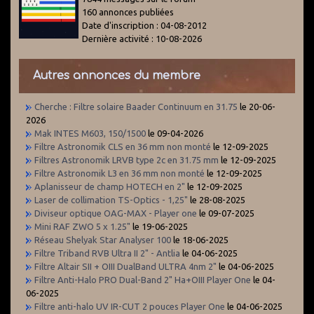
160 annonces publiées
Date d'inscription : 04-08-2012
Dernière activité : 10-08-2026
Autres annonces du membre
Cherche : Filtre solaire Baader Continuum en 31.75
le 20-06-
2026
Mak INTES M603, 150/1500
le 09-04-2026
Filtre Astronomik CLS en 36 mm non monté
le 12-09-2025
Filtres Astronomik LRVB type 2c en 31.75 mm
le 12-09-2025
Filtre Astronomik L3 en 36 mm non monté
le 12-09-2025
Aplanisseur de champ HOTECH en 2"
le 12-09-2025
Laser de collimation TS-Optics - 1,25"
le 28-08-2025
Diviseur optique OAG-MAX - Player one
le 09-07-2025
Mini RAF ZWO 5 x 1.25"
le 19-06-2025
Réseau Shelyak Star Analyser 100
le 18-06-2025
Filtre Triband RVB Ultra II 2" - Antlia
le 04-06-2025
Filtre Altair SII + OIII DualBand ULTRA 4nm 2"
le 04-06-2025
Filtre Anti-Halo PRO Dual-Band 2" Ha+OIII Player One
le 04-
06-2025
Filtre anti-halo UV IR-CUT 2 pouces Player One
le 04-06-2025