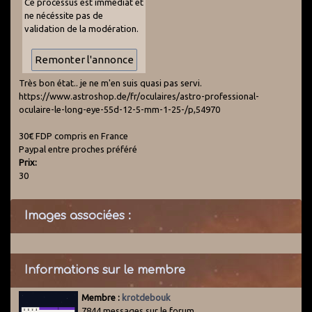
Ce processus est immédiat et
ne nécéssite pas de
validation de la modération.
Très bon état.. je ne m'en suis quasi pas servi.
https://www.astroshop.de/fr/oculaires/astro-professional-
oculaire-le-long-eye-55d-12-5-mm-1-25-/p,54970
30€ FDP compris en France
Paypal entre proches préféré
Prix:
30
Images associées :
Informations sur le membre
Membre :
krotdebouk
7844 messages sur le forum