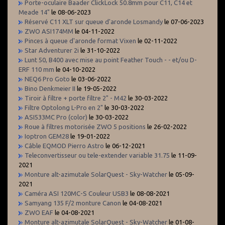
Porte-oculaire Baader ClickLock 50.8mm pour C11, C14 et
Meade 14"
le 08-06-2023
Réservé C11 XLT sur queue d'aronde Losmandy
le 07-06-2023
ZWO ASI174MM
le 04-11-2022
Pinces à queue d'aronde format Vixen
le 02-11-2022
Star Adventurer 2i
le 31-10-2022
Lunt 50, B400 avec mise au point Feather Touch - - et/ou D-
ERF 110 mm
le 04-10-2022
NEQ6 Pro Goto
le 03-06-2022
Bino Denkmeier II
le 19-05-2022
Tiroir à filtre + porte filtre 2" - M42
le 30-03-2022
Filtre Optolong L-Pro en 2"
le 30-03-2022
ASI533MC Pro (color)
le 30-03-2022
Roue à filtres motorisée ZWO 5 positions
le 26-02-2022
Ioptron GEM28
le 19-01-2022
Câble EQMOD Pierro Astro
le 06-12-2021
Teleconvertisseur ou tele-extender variable 31.75
le 11-09-
2021
Monture alt-azimutale SolarQuest - Sky-Watcher
le 05-09-
2021
Caméra ASI 120MC-S Couleur USB3
le 08-08-2021
Samyang 135 F/2 monture Canon
le 04-08-2021
ZWO EAF
le 04-08-2021
Monture alt-azimutale SolarQuest - Sky-Watcher
le 01-08-