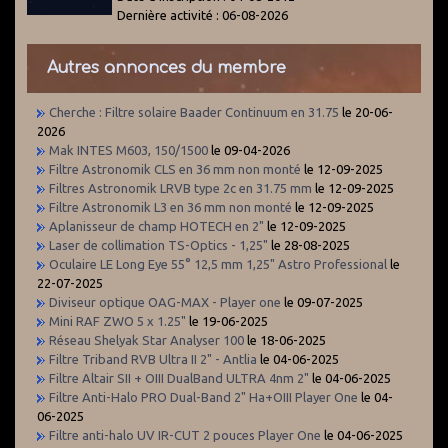
Dernière activité : 06-08-2026
Autres annonces du membre
Cherche : Filtre solaire Baader Continuum en 31.75
le 20-06-
2026
Mak INTES M603, 150/1500
le 09-04-2026
Filtre Astronomik CLS en 36 mm non monté
le 12-09-2025
Filtres Astronomik LRVB type 2c en 31.75 mm
le 12-09-2025
Filtre Astronomik L3 en 36 mm non monté
le 12-09-2025
Aplanisseur de champ HOTECH en 2"
le 12-09-2025
Laser de collimation TS-Optics - 1,25"
le 28-08-2025
Oculaire LE Long Eye 55° 12,5 mm 1,25" Astro Professional
le
22-07-2025
Diviseur optique OAG-MAX - Player one
le 09-07-2025
Mini RAF ZWO 5 x 1.25"
le 19-06-2025
Réseau Shelyak Star Analyser 100
le 18-06-2025
Filtre Triband RVB Ultra II 2" - Antlia
le 04-06-2025
Filtre Altair SII + OIII DualBand ULTRA 4nm 2"
le 04-06-2025
Filtre Anti-Halo PRO Dual-Band 2" Ha+OIII Player One
le 04-
06-2025
Filtre anti-halo UV IR-CUT 2 pouces Player One
le 04-06-2025