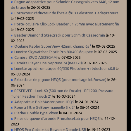
Bague adaptatrice pour Schmidt-Cassegrain vers M48, 12 mm
de tirage
le 26-02-2025
Correcteur-réducteur de focale f/6.3 Celestron + adaptateurs
le 19-02-2025
Porte-oculaire ClickLock Baader 31,75mm avec ajustement fin
le 19-02-2025
Baader Diamond Steeltrack pour Schmidt Cassegrain
le 19-
02-2025
Oculaire Kepler SuperView 42mm, champ 65°
le 09-02-2025
Lunette Skywatcher Esprit Pro 80/400 équipée
le 07-02-2025
Caméra ZWO ASI290MM
le 07-02-2025
Caméra Player One Neptune-M (IMX178)
le 07-02-2025
Lunette apochromatique 60/330 Photoline + réducteur x0.8
le
05-08-2024
Extracteur de pignon HEQ5 (pour montage kit Rowan)
le 26-
06-2024
RESERVEE - Lunt 60 (500 mm de focale) - BF1200, Pressure
Tuner, Feather Touch 2"
le 16-03-2024
Adaptateur PoleMaster pour HEQ5
le 24-01-2024
Roue à filtre SvBony manuelle 5 x 2"
le 06-01-2024
Platine Double type Vixen
le 04-01-2024
Pince de queue d'aronde PrimaluceLab pour HEQ5
le 22-12-
2023
HEQ5 Pro Goto + kit Rowan + Dongle USB
le 19-12-2023