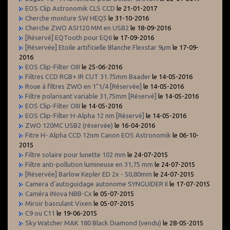
EOS Clip Astronomik CLS CCD
le 21-01-2017
Cherche monture SW HEQ5
le 31-10-2016
Cherche ZWO ASI120 MM en USB2
le 18-09-2016
[Réservé] EQTooth pour EQ6
le 17-09-2016
[Réservée] Etoile artificielle Blanche Flexstar 9µm
le 17-09-
2016
EOS Clip-Filter OIII
le 25-06-2016
Filtres CCD RGB+ IR CUT 31.75mm Baader
le 14-05-2016
Roue à filtres ZWO en 1"1/4 [Réservée]
le 14-05-2016
Filtre polarisant variable 31,75mm [Réservé]
le 14-05-2016
EOS Clip-Filter OIII
le 14-05-2016
EOS Clip-Filter H-Alpha 12 nm [Réservé]
le 14-05-2016
ZWO 120MC USB2 (réservée)
le 16-04-2016
Fitre H- Alpha CCD 12nm Canon EOS Astronomik
le 06-10-
2015
Filtre solaire pour lunette 102 mm
le 24-07-2015
Filtre anti-pollution lumineuse en 31,75 mm
le 24-07-2015
[Réservée] Barlow Kepler ED 2x - 50,80mm
le 24-07-2015
Camera d'autoguidage autonome SYNGUIDER II
le 17-07-2015
Caméra iNova NBB-Cx
le 05-07-2015
Miroir basculant Vixen
le 05-07-2015
C9 ou C11
le 19-06-2015
Sky Watcher MAK 180 Black Diamond (vendu)
le 28-05-2015