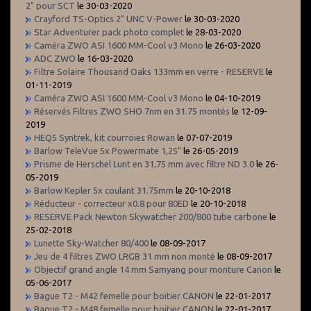
2" pour SCT
le 30-03-2020
Crayford TS-Optics 2" UNC V-Power
le 30-03-2020
Star Adventurer pack photo complet
le 28-03-2020
Caméra ZWO ASI 1600 MM-Cool v3 Mono
le 26-03-2020
ADC ZWO
le 16-03-2020
Filtre Solaire Thousand Oaks 133mm en verre - RESERVE
le
01-11-2019
Caméra ZWO ASI 1600 MM-Cool v3 Mono
le 04-10-2019
Réservés Filtres ZWO SHO 7nm en 31.75 montés
le 12-09-
2019
HEQ5 Syntrek, kit courroies Rowan
le 07-07-2019
Barlow TeleVue 5x Powermate 1,25"
le 26-05-2019
Prisme de Herschel Lunt en 31,75 mm avec filtre ND 3.0
le 26-
05-2019
Barlow Kepler 5x coulant 31.75mm
le 20-10-2018
Réducteur - correcteur x0.8 pour 80ED
le 20-10-2018
RESERVE Pack Newton Skywatcher 200/800 tube carbone
le
25-02-2018
Lunette Sky-Watcher 80/400
le 08-09-2017
Jeu de 4 filtres ZWO LRGB 31 mm non monté
le 08-09-2017
Objectif grand angle 14 mm Samyang pour monture Canon
le
05-06-2017
Bague T2 - M42 femelle pour boitier CANON
le 22-01-2017
Bague T2 - M48 femelle pour boitier CANON
le 22-01-2017