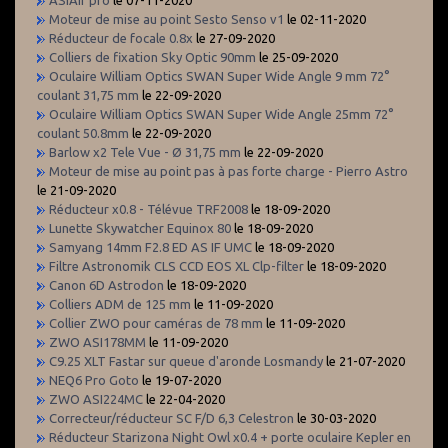
Moteur de mise au point Sesto Senso v1
le 02-11-2020
Réducteur de focale 0.8x
le 27-09-2020
Colliers de fixation Sky Optic 90mm
le 25-09-2020
Oculaire William Optics SWAN Super Wide Angle 9 mm 72°
coulant 31,75 mm
le 22-09-2020
Oculaire William Optics SWAN Super Wide Angle 25mm 72°
coulant 50.8mm
le 22-09-2020
Barlow x2 Tele Vue - Ø 31,75 mm
le 22-09-2020
Moteur de mise au point pas à pas forte charge - Pierro Astro
le 21-09-2020
Réducteur x0.8 - Télévue TRF2008
le 18-09-2020
Lunette Skywatcher Equinox 80
le 18-09-2020
Samyang 14mm F2.8 ED AS IF UMC
le 18-09-2020
Filtre Astronomik CLS CCD EOS XL Clp-filter
le 18-09-2020
Canon 6D Astrodon
le 18-09-2020
Colliers ADM de 125 mm
le 11-09-2020
Collier ZWO pour caméras de 78 mm
le 11-09-2020
ZWO ASI178MM
le 11-09-2020
C9.25 XLT Fastar sur queue d'aronde Losmandy
le 21-07-2020
NEQ6 Pro Goto
le 19-07-2020
ZWO ASI224MC
le 22-04-2020
Correcteur/réducteur SC F/D 6,3 Celestron
le 30-03-2020
Réducteur Starizona Night Owl x0.4 + porte oculaire Kepler en