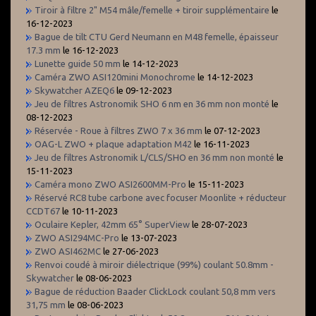
Tiroir à filtre 2" M54 mâle/femelle + tiroir supplémentaire
le
16-12-2023
Bague de tilt CTU Gerd Neumann en M48 femelle, épaisseur
17.3 mm
le 16-12-2023
Lunette guide 50 mm
le 14-12-2023
Caméra ZWO ASI120mini Monochrome
le 14-12-2023
Skywatcher AZEQ6
le 09-12-2023
Jeu de filtres Astronomik SHO 6 nm en 36 mm non monté
le
08-12-2023
Réservée - Roue à filtres ZWO 7 x 36 mm
le 07-12-2023
OAG-L ZWO + plaque adaptation M42
le 16-11-2023
Jeu de filtres Astronomik L/CLS/SHO en 36 mm non monté
le
15-11-2023
Caméra mono ZWO ASI2600MM-Pro
le 15-11-2023
Réservé RC8 tube carbone avec focuser Moonlite + réducteur
CCDT67
le 10-11-2023
Oculaire Kepler, 42mm 65° SuperView
le 28-07-2023
ZWO ASI294MC-Pro
le 13-07-2023
ZWO ASI462MC
le 27-06-2023
Renvoi coudé à miroir diélectrique (99%) coulant 50.8mm -
Skywatcher
le 08-06-2023
Bague de réduction Baader ClickLock coulant 50,8 mm vers
31,75 mm
le 08-06-2023