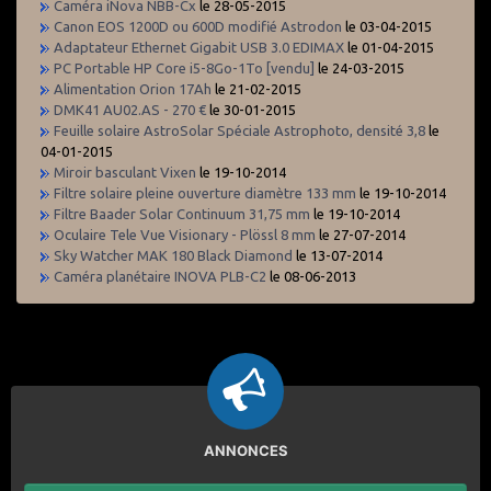
Caméra iNova NBB-Cx
le 28-05-2015
Canon EOS 1200D ou 600D modifié Astrodon
le 03-04-2015
Adaptateur Ethernet Gigabit USB 3.0 EDIMAX
le 01-04-2015
PC Portable HP Core i5-8Go-1To [vendu]
le 24-03-2015
Alimentation Orion 17Ah
le 21-02-2015
DMK41 AU02.AS - 270 €
le 30-01-2015
Feuille solaire AstroSolar Spéciale Astrophoto, densité 3,8
le
04-01-2015
Miroir basculant Vixen
le 19-10-2014
Filtre solaire pleine ouverture diamètre 133 mm
le 19-10-2014
Filtre Baader Solar Continuum 31,75 mm
le 19-10-2014
Oculaire Tele Vue Visionary - Plössl 8 mm
le 27-07-2014
Sky Watcher MAK 180 Black Diamond
le 13-07-2014
Caméra planétaire INOVA PLB-C2
le 08-06-2013
ANNONCES