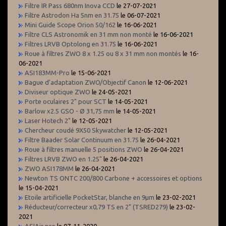
Filtre IR Pass 680nm Inova CCD
le 27-07-2021
Filtre Astrodon Ha 5nm en 31.75
le 06-07-2021
Mini Guide Scope Orion 50/162
le 16-06-2021
Filtre CLS Astronomik en 31 mm non monté
le 16-06-2021
Filtres LRVB Optolong en 31.75
le 16-06-2021
Roue à filtres ZWO 8 x 1.25 ou 8 x 31 mm non montés
le 16-
06-2021
ASI183MM-Pro
le 15-06-2021
Bague d'adaptation ZWO/Objectif Canon
le 12-06-2021
Diviseur optique ZWO
le 24-05-2021
Porte oculaires 2" pour SCT
le 14-05-2021
Barlow x2.5 GSO - Ø 31,75 mm
le 14-05-2021
Laser Hotech 2"
le 12-05-2021
Chercheur coudé 9X50 Skywatcher
le 12-05-2021
Filtre Baader Solar Continuum en 31.75
le 26-04-2021
Roue à filtres manuelle 5 positions ZWO
le 26-04-2021
Filtres LRVB ZWO en 1.25"
le 26-04-2021
ZWO ASI178MM
le 26-04-2021
Newton TS ONTC 200/800 Carbone + accessoires et options
le 15-04-2021
Etoile artificielle PocketStar, blanche en 9µm
le 23-02-2021
Réducteur/correcteur x0,79 TS en 2" (TSRED279)
le 23-02-
2021
ASIAir pro
le 07-11-2020