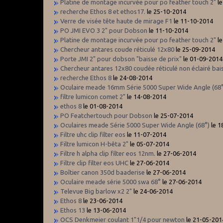
Platine de montage incurvée pour po feather touch 2"
le
recherche Ethos 8 et ethos17.
le 25-10-2014
Verre de visée tête haute de mirage F1
le 11-10-2014
PO JMI EVO 3 2" pour Dobson
le 11-10-2014
Platine de montage incurvée pour po feather touch 2"
le
Chercheur antares coude réticulé 12x80
le 25-09-2014
Porte JMI 2" pour dobson "baisse de prix"
le 01-09-2014
Chercheur antares 12x80 coudée réticulé non éclairé bai
recherche Ethos 8
le 24-08-2014
Oculaire meade 16mm Série 5000 Super Wide Angle (68°
filtre lumicon comet 2"
le 14-08-2014
ethos 8
le 01-08-2014
PO Featchertouch pour Dobson
le 25-07-2014
Oculaires meade Série 5000 Super Wide Angle (68°)
le 1
Filtre uhc clip filter eos
le 11-07-2014
Filtre lumicon H-bêta 2"
le 05-07-2014
Filtre h alpha clip filter eos 12nm.
le 27-06-2014
Filtre clip filter eos UHC
le 27-06-2014
Boîtier canon 350d baaderise
le 27-06-2014
Oculaire meade série 5000 swa 68°
le 27-06-2014
Televue Big barlow x2 2"
le 24-06-2014
Ethos 8
le 23-06-2014
Ethos 13
le 13-06-2014
OCS Denkmeier coulant 1"1/4 pour newton
le 21-05-201