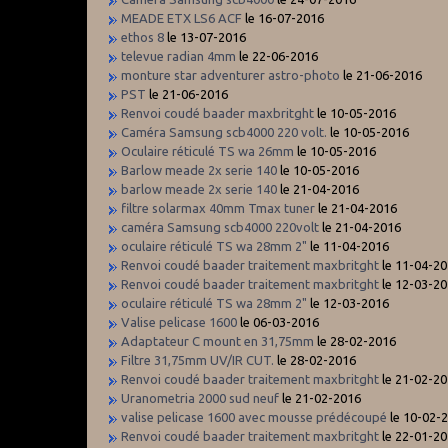
MEADE ETX LS6 ACF
le 16-07-2016
ethos 8
le 13-07-2016
televue radian 4mm
le 22-06-2016
monture star adventurer astro-photo
le 21-06-2016
PST
le 21-06-2016
Renvoi coudé baader maxbritght
le 10-05-2016
Caméra Samsung scb4000 220 volt.
le 10-05-2016
Oculaire réticulé TS wa 26mm
le 10-05-2016
Barlow meade 2x serie 140
le 10-05-2016
barlow meade 2x serie 140
le 21-04-2016
filtre solarmax 40mm Tmax tuner
le 21-04-2016
caméra Samsung scb4000 220volt
le 21-04-2016
oculaire réticulé TS wa 28mm 2"
le 11-04-2016
Renvoi coudé baader traitement maxbritght
le 11-04-2
Renvoi coudé baader traitement maxbritght
le 12-03-2
oculaire réticulé TS wa 28mm 2"
le 12-03-2016
Valise pelicase 1600
le 06-03-2016
Adaptateur C mount en 31,75mm
le 28-02-2016
Filtre 31,75mm UV/IR CUT.
le 28-02-2016
Renvoi coudé baader traitement maxbritght
le 21-02-2
Uranometria 2000 sud neuf
le 21-02-2016
valise pelicase 1600 avec mousse prédécoupé
le 10-02-
Renvoi coudé baader traitement maxbritght
le 22-01-2