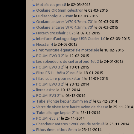
Motofocus jmi c8
le 02-03-2015
Oculaire OR 6mm celestron
le 02-03-2015
Eudiascopique 20mm
le 02-03-2015
Oculaire antares W70 9.7mm. 70°
le 02-03-2015
Oculaire antares W70 4.3mm. 70°
le 02-03-2015
Hotech crosshair 31,75
le 02-03-2015
Interface d'autoguidage USB Guider 1.0
le 02-03-2015
Nexstar 4
le 24-02-2015
Prêt monture équatoriale motorisée
le 18-02-2015
PO JMI EVO 3 2"
le 12-02-2015
Les splendeurs du ciel profond 1et 2
le 24-01-2015
PO JMI EVO 3 2"
le 18-01-2015
filtre ES H - bêta 2" neuf.
le 18-01-2015
filtre solaire pour nexstar 4
le 14-01-2015
PO JMI EVO 3 2"
le 28-12-2014
livres astro
le 10-12-2014
PO JMI EV3 2"
le 05-12-2014
Tube allonge kepler 35mm en 2"
le 05-12-2014
Verre de visée tete haute avion de chasse
le 25-11-2014
Tube allonge kepler 2"
le 25-11-2014
PO JMI ev3 2"
le 25-11-2014
Chercheur antares 12x80 coude reticulé
le 25-11-2014
Ethos 6mm, ethos 8mm
le 23-11-2014