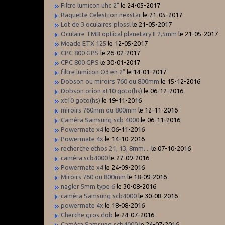
Filtre lumicon uhc 2"
le 24-05-2017
Raquette Celestron nexstar
le 21-05-2017
Lot de 3 oculaires plossl
le 21-05-2017
Oculaire TMB optical planetary II 2,5mm
le 21-05-2017
Meade ETX 125
le 12-05-2017
CPC 800 GPS
le 26-02-2017
CPC 800 GPS
le 30-01-2017
filtre lumicon O3 en 2"
le 14-01-2017
Dobson ou miroirs 760 ou 800mm
le 15-12-2016
Dobson orion xt10 goto(hs)
le 06-12-2016
xt10 goto(hs)
le 19-11-2016
miroirs 760mm ou 800mm
le 12-11-2016
Caméra Samsung scb 4000
le 06-11-2016
Powermate x4
le 06-11-2016
Powermate 4x
le 14-10-2016
recherche ethos 21, 13, 8mm....
le 07-10-2016
caméra scb4000
le 27-09-2016
Powermate x4
le 24-09-2016
Miroirs 760 ou 800mm
le 18-09-2016
nagler 5mm type 6
le 30-08-2016
caméra Samsung scb4000
le 30-08-2016
powermate 4x
le 18-08-2016
Cherche gros dob
le 24-07-2016
Caméra Samsung scb4000
le 24-07-2016