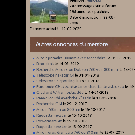
Membre :
yanozki
247 messages sur le forum
396 annonces publiées
Date d'inscription : 22-08-
2008
Dernière activité : 12-02-2020
Autres annonces du membre
Miroir primaire 800mm avec secondaire.
le 01-06-2019
Bino denk
le 14-05-2019
Recherche Miroirs ou Dobson 760 voir 800 mm.
le 14-02
Telescope nexstar C4
le 31-01-2018
Celestron C5 spotting
le 18-01-2018
Pare buée C9 avec résistance chauffante astrozap
le 14
Crayford William optic ddg
le 14-01-2018
Renvoi coudé everbrite 2" satin
le 14-01-2018
Recherche C14
le 29-12-2017
Miroir 760mm ou 800mm
le 15-10-2017
Raquette nexstar
le 15-10-2017
Powermate 4x
le 15-10-2017
Raquette nexstar
le 13-09-2017
Miroir gros diamètre 760 ou 810mm
le 23-07-2017