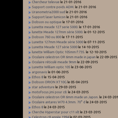
Chercheur televue
le 21-01-2016
Support contre poids ADM.
le 21-01-2016
Uranometria2000 sud
le 21-01-2016
Support laser lumicon
le 21-01-2016
Dobson ou optique
le 17-01-2016
Lunette meade 127 serie 5000.
le 17-01-2016
lunette Meade 127mm série 5000.
le 01-12-2015
Dobson 760 ou 800
le 17-11-2015
Lunette 127mm Meade série 5000
le 07-11-2015
Lunette Meade 127 série 5000
le 14-10-2015
lunette William Optic 105mm f:735.
le 12-10-2015
Oculaire celestron OR 6mm made in japan
le 22-09-2015
Oculaire réticulé meade 9mm
le 22-09-2015
Lunette William optic 105
le 23-06-2015
argonavis
le 01-06-2015
Ethos 8
le 15-04-2015
Dobson ORION XT10G
le 05-04-2015
star adventure
le 29-03-2015
motofocus jmi pour c8.
le 24-03-2015
Oculaire celestron OR 6mm made un Japon.
le 24-03-20
Oculaire antares W70 4.3mm. 70° d
le 24-03-2015
Ethos 8
le 24-03-2015
Cherche Hyperstar pour c11 xlt
le 23-03-2015
Celestron c8 année 1994
le 02-03-2015