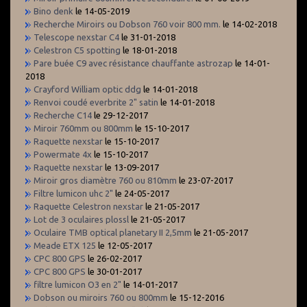
Bino denk
le 14-05-2019
Recherche Miroirs ou Dobson 760 voir 800 mm.
le 14-02-2018
Telescope nexstar C4
le 31-01-2018
Celestron C5 spotting
le 18-01-2018
Pare buée C9 avec résistance chauffante astrozap
le 14-01-
2018
Crayford William optic ddg
le 14-01-2018
Renvoi coudé everbrite 2" satin
le 14-01-2018
Recherche C14
le 29-12-2017
Miroir 760mm ou 800mm
le 15-10-2017
Raquette nexstar
le 15-10-2017
Powermate 4x
le 15-10-2017
Raquette nexstar
le 13-09-2017
Miroir gros diamètre 760 ou 810mm
le 23-07-2017
Filtre lumicon uhc 2"
le 24-05-2017
Raquette Celestron nexstar
le 21-05-2017
Lot de 3 oculaires plossl
le 21-05-2017
Oculaire TMB optical planetary II 2,5mm
le 21-05-2017
Meade ETX 125
le 12-05-2017
CPC 800 GPS
le 26-02-2017
CPC 800 GPS
le 30-01-2017
filtre lumicon O3 en 2"
le 14-01-2017
Dobson ou miroirs 760 ou 800mm
le 15-12-2016