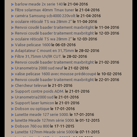
barlow meade 2x serie 140
le 21-04-2016
filtre solarmax 40mm Tmax tuner
le 21-04-2016
caméra Samsung scb4000 220volt
le 21-04-2016
oculaire réticulé TS wa 28mm 2"
le 11-04-2016
Renvoi coudé baader traitement maxbritght
le 11-04-2016
Renvoi coudé baader traitement maxbritght
le 12-03-2016
oculaire réticulé TS wa 28mm 2"
le 12-03-2016
Valise pelicase 1600
le 06-03-2016
Adaptateur C mount en 31,75mm
le 28-02-2016
Filtre 31,75mm UV/IR CUT.
le 28-02-2016
Renvoi coudé baader traitement maxbritght
le 21-02-2016
Uranometria 2000 sud neuf
le 21-02-2016
valise pelicase 1600 avec mousse prédécoupé
le 10-02-2016
Renvoi coudé baader traitement maxbritght
le 22-01-2016
Chercheur televue
le 21-01-2016
Support contre poids ADM.
le 21-01-2016
Uranometria2000 sud
le 21-01-2016
Support laser lumicon
le 21-01-2016
Dobson ou optique
le 17-01-2016
Lunette meade 127 serie 5000.
le 17-01-2016
lunette Meade 127mm série 5000.
le 01-12-2015
Dobson 760 ou 800
le 17-11-2015
Lunette 127mm Meade série 5000
le 07-11-2015