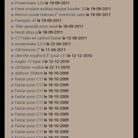
Powermate 2,5x
le 19-09-2011
Paire oculaire eudiascopique baader 20
le 19-09-2011
Renvoi coude televue 2" everbrite satin
le 19-09-2011
Panoptic 41
le 19-09-2011
Tête geoptik pour neq6
le 18-09-2011
Neq6 altas g
le 18-09-2011
C11 tube en carbon fastar
le 13-09-2011
powermate 2,5 X
le 23-04-2011
OIII lumicon 2"
le 11-04-2011
cherche crayford 3" pour c11
le 12-12-2010
nagler 12 type 4
le 12-12-2010
c8 fastar +valise
le 22-11-2010
dobson 250mm
le 18-10-2009
fastar pour C11
le 18-10-2009
fastar pour C11
le 18-10-2009
fastar pour C11
le 18-10-2009
fastar pour C11
le 18-10-2009
fastar pour C11
le 18-10-2009
fastar pour C11
le 18-10-2009
fastar pour C11
le 18-10-2009
fastar pour C11
le 18-10-2009
fastar pour C11
le 18-10-2009
fastar pour C11
le 18-10-2009
fastar pour C11
le 18-10-2009