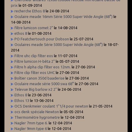
prix
le 01-09-2014
recherche Ethos 8
le 24-08-2014
Oculaire meade 16mm Série 5000 Super Wide Angle (68°)
le
14-08-2014
filtre lumicon comet 2"
le 14-08-2014
ethos 8
le 01-08-2014
PO Featchertouch pour Dobson
le 25-07-2014
Oculaires meade Série 5000 Super Wide Angle (68°)
le 18-07-
2014
Filtre uhc clip filter eos
le 11-07-2014
Filtre lumicon H-bêta 2"
le 05-07-2014
Filtre h alpha clip filter eos 12nm.
le 27-06-2014
Filtre clip filter eos UHC
le 27-06-2014
Boîtier canon 350d baaderise
le 27-06-2014
Oculaire meade série 5000 swa 68°
le 27-06-2014
Televue Big barlow x2 2"
le 24-06-2014
Ethos 8
le 23-06-2014
Ethos 13
le 13-06-2014
OCS Denkmeier coulant 1"1/4 pour newton
le 21-05-2014
ocs denk spéciale Newton
le 05-05-2014
Thermomètre hygrometre
le 12-04-2014
Nagler 7mm type 6.
le 12-04-2014
Nagler 9mm type 6
le 12-04-2014