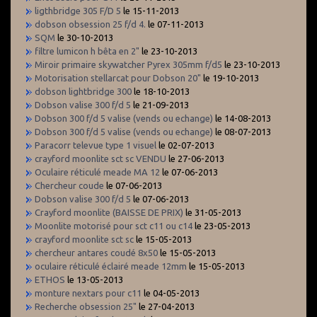
ligthbridge 305 F/D 5
le 15-11-2013
dobson obsession 25 f/d 4.
le 07-11-2013
SQM
le 30-10-2013
filtre lumicon h bêta en 2"
le 23-10-2013
Miroir primaire skywatcher Pyrex 305mm f/d5
le 23-10-2013
Motorisation stellarcat pour Dobson 20"
le 19-10-2013
dobson lightbridge 300
le 18-10-2013
Dobson valise 300 f/d 5
le 21-09-2013
Dobson 300 f/d 5 valise (vends ou echange)
le 14-08-2013
Dobson 300 f/d 5 valise (vends ou echange)
le 08-07-2013
Paracorr televue type 1 visuel
le 02-07-2013
crayford moonlite sct sc VENDU
le 27-06-2013
Oculaire réticulé meade MA 12
le 07-06-2013
Chercheur coude
le 07-06-2013
Dobson valise 300 f/d 5
le 07-06-2013
Crayford moonlite (BAISSE DE PRIX)
le 31-05-2013
Moonlite motorisé pour sct c11 ou c14
le 23-05-2013
crayford moonlite sct sc
le 15-05-2013
chercheur antares coudé 8x50
le 15-05-2013
oculaire réticulé éclairé meade 12mm
le 15-05-2013
ETHOS
le 13-05-2013
monture nextars pour c11
le 04-05-2013
Recherche obsession 25"
le 27-04-2013