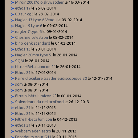
Miroir 200 f/d 6 skywatcher
le 16-03-2014
ethos 17
le 26-02-2014
C9 sur cg5
le 23-02-2014
Nagler 13 type 6 Vendu
le 09-02-2014
Nagler 9 type 6
le 09-02-2014
nagler 7 type 6
le 09-02-2014
Cheshire celestron
le 05-02-2014
bino denk standard
le 04-02-2014
Ethos 13
le 29-01-2014
Nagler 20mm type 5.
le 26-01-2014
SQM
le 26-01-2014
filtre HBéta lumicon 2"
le 26-01-2014
Ethos 21
le 17-01-2014
Paire d'oculaire baader eudiscopique 20
le 12-01-2014
sqm
le 08-01-2014
sqm
le 08-01-2014
filrre h-bêta lumicon 2"
le 08-01-2014
Splendeurs du ciel profond
le 26-12-2013
ethos 21
le 21-12-2013
Ethos 21
le 11-12-2013
Filtre h-bêta lumicon
le 04-12-2013
ethos 21
le 29-11-2013
Webcam éden astro
le 20-11-2013
Encodeurs pour G11
le 20-11-2013