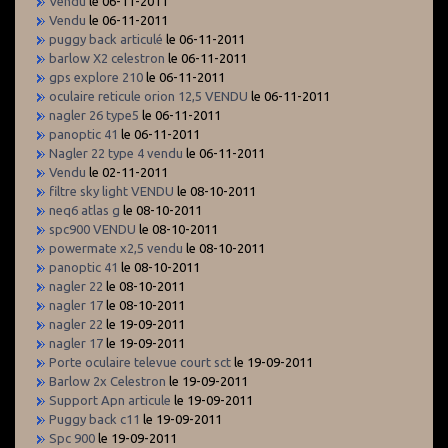
Vendu
le 06-11-2011
Vendu
le 06-11-2011
puggy back articulé
le 06-11-2011
barlow X2 celestron
le 06-11-2011
gps explore 210
le 06-11-2011
oculaire reticule orion 12,5 VENDU
le 06-11-2011
nagler 26 type5
le 06-11-2011
panoptic 41
le 06-11-2011
Nagler 22 type 4 vendu
le 06-11-2011
Vendu
le 02-11-2011
filtre sky light VENDU
le 08-10-2011
neq6 atlas g
le 08-10-2011
spc900 VENDU
le 08-10-2011
powermate x2,5 vendu
le 08-10-2011
panoptic 41
le 08-10-2011
nagler 22
le 08-10-2011
nagler 17
le 08-10-2011
nagler 22
le 19-09-2011
nagler 17
le 19-09-2011
Porte oculaire televue court sct
le 19-09-2011
Barlow 2x Celestron
le 19-09-2011
Support Apn articule
le 19-09-2011
Puggy back c11
le 19-09-2011
Spc 900
le 19-09-2011