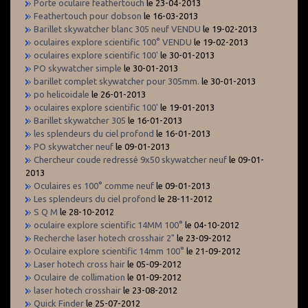
Porte oculaire feathertouch
le 23-04-2013
Feathertouch pour dobson
le 16-03-2013
Barillet skywatcher blanc 305 neuf VENDU
le 19-02-2013
oculaires explore scientific 100° VENDU
le 19-02-2013
oculaires explore scientific 100'
le 30-01-2013
PO skywatcher simple
le 30-01-2013
barillet complet skywatcher pour 305mm.
le 30-01-2013
po helicoidale
le 26-01-2013
oculaires explore scientific 100'
le 19-01-2013
Barillet skywatcher 305
le 16-01-2013
les splendeurs du ciel profond
le 16-01-2013
PO skywatcher neuf
le 09-01-2013
Chercheur coude redressé 9x50 skywatcher neuf
le 09-01-
2013
Oculaires es 100° comme neuf
le 09-01-2013
Les splendeurs du ciel profond
le 28-11-2012
S Q M
le 28-10-2012
oculaire explore scientific 14MM 100°
le 04-10-2012
Recherche laser hotech crosshair 2"
le 23-09-2012
Oculaire explore scientific 14mm 100°
le 21-09-2012
Laser hotech cross hair
le 05-09-2012
Oculaire de collimation
le 01-09-2012
laser hotech crosshair
le 23-08-2012
Quick Finder
le 25-07-2012