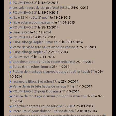
PO JMI EVO 3 2"
le 12-02-2015
Les splendeurs du ciel profond 1et 2
le 24-01-2015
PO JMI EVO 3 2"
le 18-01-2015
filtre ES H - bêta 2" neuf.
le 18-01-2015
filtre solaire pour nexstar 4
le 14-01-2015
PO JMI EVO 3 2"
le 28-12-2014
livres astro
le 10-12-2014
PO JMI EV3 2"
le 05-12-2014
Tube allonge kepler 35mm en 2"
le 05-12-2014
Verre de visée tete haute avion de chasse
le 25-11-2014
Tube allonge kepler 2"
le 25-11-2014
PO JMI ev3 2"
le 25-11-2014
Chercheur antares 12x80 coude reticulé
le 25-11-2014
Ethos 6mm, ethos 8mm
le 23-11-2014
Platine de montage incurvée pour po feather touch 2"
le 29-
10-2014
recherche Ethos 8 et ethos17.
le 25-10-2014
Verre de visée tête haute de mirage F1
le 11-10-2014
PO JMI EVO 3 2" pour Dobson
le 11-10-2014
Platine de montage incurvée pour po feather touch 2"
le 07-
10-2014
Chercheur antares coude réticulé 12x80
le 25-09-2014
Porte JMI 2" pour dobson "baisse de prix"
le 01-09-2014
Chercheur antares 12x80 coudée réticulé non éclairé baisse de