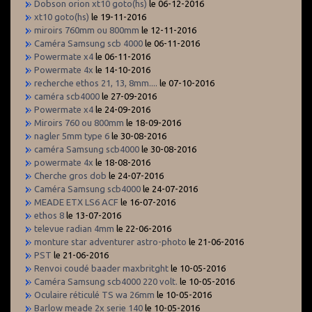
Dobson orion xt10 goto(hs)
le 06-12-2016
xt10 goto(hs)
le 19-11-2016
miroirs 760mm ou 800mm
le 12-11-2016
Caméra Samsung scb 4000
le 06-11-2016
Powermate x4
le 06-11-2016
Powermate 4x
le 14-10-2016
recherche ethos 21, 13, 8mm....
le 07-10-2016
caméra scb4000
le 27-09-2016
Powermate x4
le 24-09-2016
Miroirs 760 ou 800mm
le 18-09-2016
nagler 5mm type 6
le 30-08-2016
caméra Samsung scb4000
le 30-08-2016
powermate 4x
le 18-08-2016
Cherche gros dob
le 24-07-2016
Caméra Samsung scb4000
le 24-07-2016
MEADE ETX LS6 ACF
le 16-07-2016
ethos 8
le 13-07-2016
televue radian 4mm
le 22-06-2016
monture star adventurer astro-photo
le 21-06-2016
PST
le 21-06-2016
Renvoi coudé baader maxbritght
le 10-05-2016
Caméra Samsung scb4000 220 volt.
le 10-05-2016
Oculaire réticulé TS wa 26mm
le 10-05-2016
Barlow meade 2x serie 140
le 10-05-2016