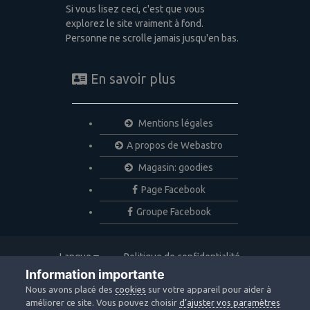
Si vous lisez ceci, c'est que vous
explorez le site vraiment à fond.
Personne ne scrolle jamais jusqu'en bas.
En savoir plus
Mentions légales
A propos de Webastro
Magasin: goodies
Page Facebook
Groupe Facebook
Langue
Politique de confidentialité
Nous contacter
Cookies
Information importante
Copyright © 2020 Webastro
Nous avons placé des
cookies
sur votre appareil pour aider à
Powered by Invision Community
améliorer ce site. Vous pouvez choisir
d’ajuster vos paramètres