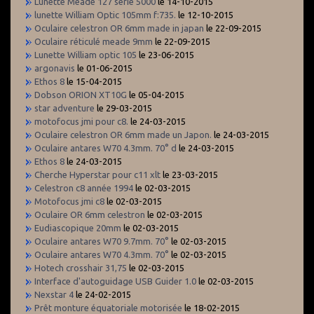
Lunette Meade 127 série 5000
le 14-10-2015
lunette William Optic 105mm f:735.
le 12-10-2015
Oculaire celestron OR 6mm made in japan
le 22-09-2015
Oculaire réticulé meade 9mm
le 22-09-2015
Lunette William optic 105
le 23-06-2015
argonavis
le 01-06-2015
Ethos 8
le 15-04-2015
Dobson ORION XT10G
le 05-04-2015
star adventure
le 29-03-2015
motofocus jmi pour c8.
le 24-03-2015
Oculaire celestron OR 6mm made un Japon.
le 24-03-2015
Oculaire antares W70 4.3mm. 70° d
le 24-03-2015
Ethos 8
le 24-03-2015
Cherche Hyperstar pour c11 xlt
le 23-03-2015
Celestron c8 année 1994
le 02-03-2015
Motofocus jmi c8
le 02-03-2015
Oculaire OR 6mm celestron
le 02-03-2015
Eudiascopique 20mm
le 02-03-2015
Oculaire antares W70 9.7mm. 70°
le 02-03-2015
Oculaire antares W70 4.3mm. 70°
le 02-03-2015
Hotech crosshair 31,75
le 02-03-2015
Interface d'autoguidage USB Guider 1.0
le 02-03-2015
Nexstar 4
le 24-02-2015
Prêt monture équatoriale motorisée
le 18-02-2015