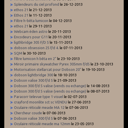
Splendeurs du ciel profond
le 26-12-2013
ethos 21
le 21-12-2013
Ethos 21
le 11-12-2013
Filtre h-bêta lumicon
le 04-12-2013
ethos 21
le 29-11-2013
Webcam éden astro
le 20-11-2013
Encodeurs pour G11
le 20-11-2013
ligthbridge 305 F/D 5
le 15-11-2013
dobson obsession 25 f/d 4.
le 07-11-2013
SQM
le 30-10-2013
filtre lumicon h bêta en 2"
le 23-10-2013
Miroir primaire skywatcher Pyrex 305mm f/d5
le 23-10-2013
Motorisation stellarcat pour Dobson 20"
le 19-10-2013
dobson lightbridge 300
le 18-10-2013
Dobson valise 300 f/d 5
le 21-09-2013
Dobson 300 f/d 5 valise (vends ou echange)
le 14-08-2013
Dobson 300 f/d 5 valise (vends ou echange)
le 08-07-2013
Paracorr televue type 1 visuel
le 02-07-2013
crayford moonlite sct sc VENDU
le 27-06-2013
Oculaire réticulé meade MA 12
le 07-06-2013
Chercheur coude
le 07-06-2013
Dobson valise 300 f/d 5
le 07-06-2013
Oculaire réticulé meade ma 12mm
le 23-05-2013