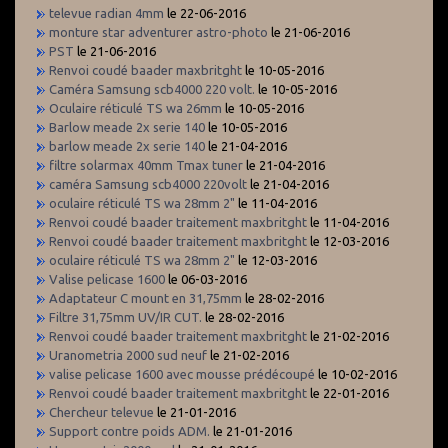
televue radian 4mm
le 22-06-2016
monture star adventurer astro-photo
le 21-06-2016
PST
le 21-06-2016
Renvoi coudé baader maxbritght
le 10-05-2016
Caméra Samsung scb4000 220 volt.
le 10-05-2016
Oculaire réticulé TS wa 26mm
le 10-05-2016
Barlow meade 2x serie 140
le 10-05-2016
barlow meade 2x serie 140
le 21-04-2016
filtre solarmax 40mm Tmax tuner
le 21-04-2016
caméra Samsung scb4000 220volt
le 21-04-2016
oculaire réticulé TS wa 28mm 2"
le 11-04-2016
Renvoi coudé baader traitement maxbritght
le 11-04-2016
Renvoi coudé baader traitement maxbritght
le 12-03-2016
oculaire réticulé TS wa 28mm 2"
le 12-03-2016
Valise pelicase 1600
le 06-03-2016
Adaptateur C mount en 31,75mm
le 28-02-2016
Filtre 31,75mm UV/IR CUT.
le 28-02-2016
Renvoi coudé baader traitement maxbritght
le 21-02-2016
Uranometria 2000 sud neuf
le 21-02-2016
valise pelicase 1600 avec mousse prédécoupé
le 10-02-2016
Renvoi coudé baader traitement maxbritght
le 22-01-2016
Chercheur televue
le 21-01-2016
Support contre poids ADM.
le 21-01-2016