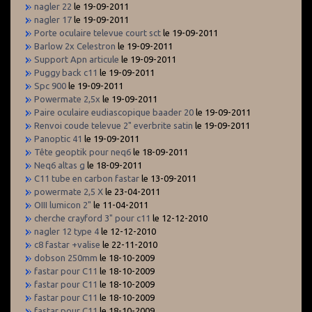
nagler 22
le 19-09-2011
nagler 17
le 19-09-2011
Porte oculaire televue court sct
le 19-09-2011
Barlow 2x Celestron
le 19-09-2011
Support Apn articule
le 19-09-2011
Puggy back c11
le 19-09-2011
Spc 900
le 19-09-2011
Powermate 2,5x
le 19-09-2011
Paire oculaire eudiascopique baader 20
le 19-09-2011
Renvoi coude televue 2" everbrite satin
le 19-09-2011
Panoptic 41
le 19-09-2011
Tête geoptik pour neq6
le 18-09-2011
Neq6 altas g
le 18-09-2011
C11 tube en carbon fastar
le 13-09-2011
powermate 2,5 X
le 23-04-2011
OIII lumicon 2"
le 11-04-2011
cherche crayford 3" pour c11
le 12-12-2010
nagler 12 type 4
le 12-12-2010
c8 fastar +valise
le 22-11-2010
dobson 250mm
le 18-10-2009
fastar pour C11
le 18-10-2009
fastar pour C11
le 18-10-2009
fastar pour C11
le 18-10-2009
fastar pour C11
le 18-10-2009