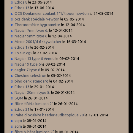
Ethos 8
le 23-06-2014
Ethos 13
le 13-06-2014
OCS Denkmeier coulant 1"1/4 pour newton
le 21-05-2014
ocs denk spéciale Newton
le 05-05-2014
Thermomètre hygrometre
le 12-04-2014
Nagler 7mm type 6.
le 12-04-2014
Nagler 9mm type 6
le 12-04-2014
Miroir 200 f/d 6 skywatcher
le 16-03-2014
ethos 17
le 26-02-2014
C9 sur cg5
le 23-02-2014
Nagler 13 type 6 Vendu
le 09-02-2014
Nagler 9 type 6
le 09-02-2014
nagler 7 type 6
le 09-02-2014
Cheshire celestron
le 05-02-2014
bino denk standard
le 04-02-2014
Ethos 13
le 29-01-2014
Nagler 20mm type 5.
le 26-01-2014
SQM
le 26-01-2014
filtre HBéta lumicon 2"
le 26-01-2014
Ethos 21
le 17-01-2014
Paire d'oculaire baader eudiscopique 20
le 12-01-2014
sqm
le 08-01-2014
sqm
le 08-01-2014
filrre h-bêta lumicon 2"
le 08-01-2014