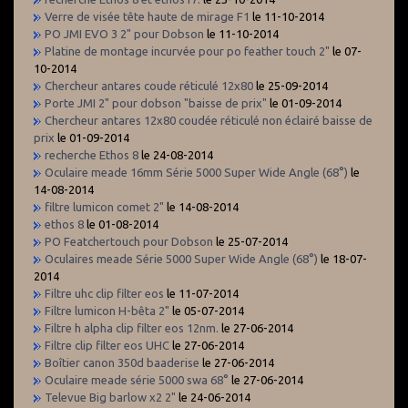
Verre de visée tête haute de mirage F1
le 11-10-2014
PO JMI EVO 3 2" pour Dobson
le 11-10-2014
Platine de montage incurvée pour po feather touch 2"
le 07-
10-2014
Chercheur antares coude réticulé 12x80
le 25-09-2014
Porte JMI 2" pour dobson "baisse de prix"
le 01-09-2014
Chercheur antares 12x80 coudée réticulé non éclairé baisse de
prix
le 01-09-2014
recherche Ethos 8
le 24-08-2014
Oculaire meade 16mm Série 5000 Super Wide Angle (68°)
le
14-08-2014
filtre lumicon comet 2"
le 14-08-2014
ethos 8
le 01-08-2014
PO Featchertouch pour Dobson
le 25-07-2014
Oculaires meade Série 5000 Super Wide Angle (68°)
le 18-07-
2014
Filtre uhc clip filter eos
le 11-07-2014
Filtre lumicon H-bêta 2"
le 05-07-2014
Filtre h alpha clip filter eos 12nm.
le 27-06-2014
Filtre clip filter eos UHC
le 27-06-2014
Boîtier canon 350d baaderise
le 27-06-2014
Oculaire meade série 5000 swa 68°
le 27-06-2014
Televue Big barlow x2 2"
le 24-06-2014