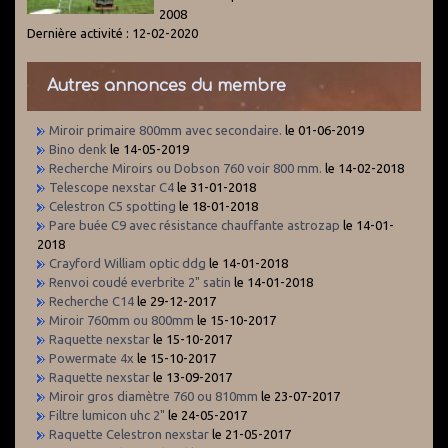
2008
Dernière activité : 12-02-2020
Autres annonces du membre
Miroir primaire 800mm avec secondaire.
le 01-06-2019
Bino denk
le 14-05-2019
Recherche Miroirs ou Dobson 760 voir 800 mm.
le 14-02-2018
Telescope nexstar C4
le 31-01-2018
Celestron C5 spotting
le 18-01-2018
Pare buée C9 avec résistance chauffante astrozap
le 14-01-
2018
Crayford William optic ddg
le 14-01-2018
Renvoi coudé everbrite 2" satin
le 14-01-2018
Recherche C14
le 29-12-2017
Miroir 760mm ou 800mm
le 15-10-2017
Raquette nexstar
le 15-10-2017
Powermate 4x
le 15-10-2017
Raquette nexstar
le 13-09-2017
Miroir gros diamètre 760 ou 810mm
le 23-07-2017
Filtre lumicon uhc 2"
le 24-05-2017
Raquette Celestron nexstar
le 21-05-2017