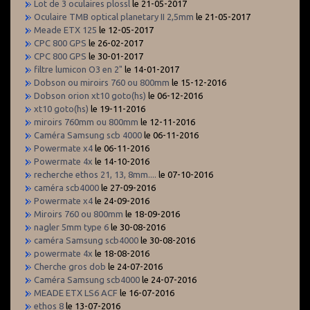
Lot de 3 oculaires plossl
le 21-05-2017
Oculaire TMB optical planetary II 2,5mm
le 21-05-2017
Meade ETX 125
le 12-05-2017
CPC 800 GPS
le 26-02-2017
CPC 800 GPS
le 30-01-2017
filtre lumicon O3 en 2"
le 14-01-2017
Dobson ou miroirs 760 ou 800mm
le 15-12-2016
Dobson orion xt10 goto(hs)
le 06-12-2016
xt10 goto(hs)
le 19-11-2016
miroirs 760mm ou 800mm
le 12-11-2016
Caméra Samsung scb 4000
le 06-11-2016
Powermate x4
le 06-11-2016
Powermate 4x
le 14-10-2016
recherche ethos 21, 13, 8mm....
le 07-10-2016
caméra scb4000
le 27-09-2016
Powermate x4
le 24-09-2016
Miroirs 760 ou 800mm
le 18-09-2016
nagler 5mm type 6
le 30-08-2016
caméra Samsung scb4000
le 30-08-2016
powermate 4x
le 18-08-2016
Cherche gros dob
le 24-07-2016
Caméra Samsung scb4000
le 24-07-2016
MEADE ETX LS6 ACF
le 16-07-2016
ethos 8
le 13-07-2016