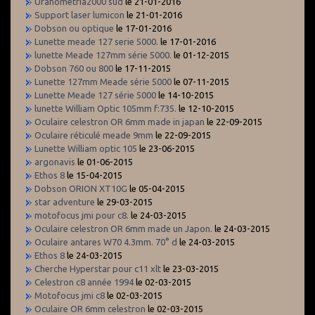
Uranometria2000 sud
le 21-01-2016
Support laser lumicon
le 21-01-2016
Dobson ou optique
le 17-01-2016
Lunette meade 127 serie 5000.
le 17-01-2016
lunette Meade 127mm série 5000.
le 01-12-2015
Dobson 760 ou 800
le 17-11-2015
Lunette 127mm Meade série 5000
le 07-11-2015
Lunette Meade 127 série 5000
le 14-10-2015
lunette William Optic 105mm f:735.
le 12-10-2015
Oculaire celestron OR 6mm made in japan
le 22-09-2015
Oculaire réticulé meade 9mm
le 22-09-2015
Lunette William optic 105
le 23-06-2015
argonavis
le 01-06-2015
Ethos 8
le 15-04-2015
Dobson ORION XT10G
le 05-04-2015
star adventure
le 29-03-2015
motofocus jmi pour c8.
le 24-03-2015
Oculaire celestron OR 6mm made un Japon.
le 24-03-2015
Oculaire antares W70 4.3mm. 70° d
le 24-03-2015
Ethos 8
le 24-03-2015
Cherche Hyperstar pour c11 xlt
le 23-03-2015
Celestron c8 année 1994
le 02-03-2015
Motofocus jmi c8
le 02-03-2015
Oculaire OR 6mm celestron
le 02-03-2015