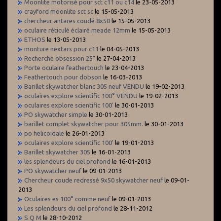
Moonlite motorisé pour sct c11 ou c14
le 23-05-2013
crayford moonlite sct sc
le 15-05-2013
chercheur antares coudé 8x50
le 15-05-2013
oculaire réticulé éclairé meade 12mm
le 15-05-2013
ETHOS
le 13-05-2013
monture nextars pour c11
le 04-05-2013
Recherche obsession 25"
le 27-04-2013
Porte oculaire feathertouch
le 23-04-2013
Feathertouch pour dobson
le 16-03-2013
Barillet skywatcher blanc 305 neuf VENDU
le 19-02-2013
oculaires explore scientific 100° VENDU
le 19-02-2013
oculaires explore scientific 100'
le 30-01-2013
PO skywatcher simple
le 30-01-2013
barillet complet skywatcher pour 305mm.
le 30-01-2013
po helicoidale
le 26-01-2013
oculaires explore scientific 100'
le 19-01-2013
Barillet skywatcher 305
le 16-01-2013
les splendeurs du ciel profond
le 16-01-2013
PO skywatcher neuf
le 09-01-2013
Chercheur coude redressé 9x50 skywatcher neuf
le 09-01-
2013
Oculaires es 100° comme neuf
le 09-01-2013
Les splendeurs du ciel profond
le 28-11-2012
S Q M
le 28-10-2012