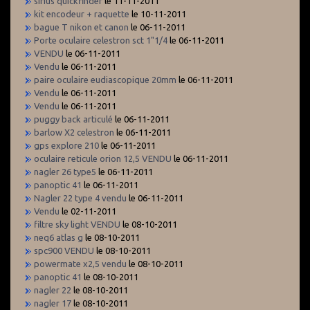
sirius quickfinder
le 11-11-2011
kit encodeur + raquette
le 10-11-2011
bague T nikon et canon
le 06-11-2011
Porte oculaire celestron sct 1"1/4
le 06-11-2011
VENDU
le 06-11-2011
Vendu
le 06-11-2011
paire oculaire eudiascopique 20mm
le 06-11-2011
Vendu
le 06-11-2011
Vendu
le 06-11-2011
puggy back articulé
le 06-11-2011
barlow X2 celestron
le 06-11-2011
gps explore 210
le 06-11-2011
oculaire reticule orion 12,5 VENDU
le 06-11-2011
nagler 26 type5
le 06-11-2011
panoptic 41
le 06-11-2011
Nagler 22 type 4 vendu
le 06-11-2011
Vendu
le 02-11-2011
filtre sky light VENDU
le 08-10-2011
neq6 atlas g
le 08-10-2011
spc900 VENDU
le 08-10-2011
powermate x2,5 vendu
le 08-10-2011
panoptic 41
le 08-10-2011
nagler 22
le 08-10-2011
nagler 17
le 08-10-2011