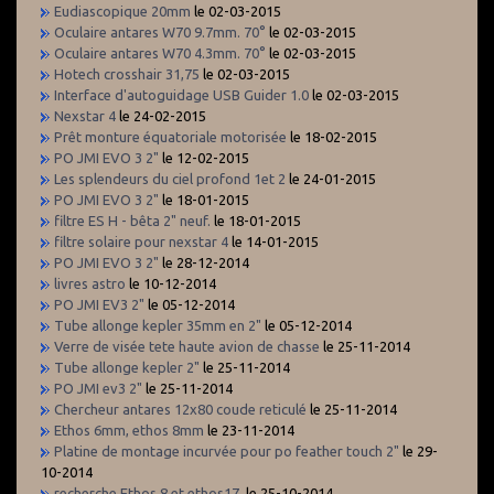
Eudiascopique 20mm
le 02-03-2015
Oculaire antares W70 9.7mm. 70°
le 02-03-2015
Oculaire antares W70 4.3mm. 70°
le 02-03-2015
Hotech crosshair 31,75
le 02-03-2015
Interface d'autoguidage USB Guider 1.0
le 02-03-2015
Nexstar 4
le 24-02-2015
Prêt monture équatoriale motorisée
le 18-02-2015
PO JMI EVO 3 2"
le 12-02-2015
Les splendeurs du ciel profond 1et 2
le 24-01-2015
PO JMI EVO 3 2"
le 18-01-2015
filtre ES H - bêta 2" neuf.
le 18-01-2015
filtre solaire pour nexstar 4
le 14-01-2015
PO JMI EVO 3 2"
le 28-12-2014
livres astro
le 10-12-2014
PO JMI EV3 2"
le 05-12-2014
Tube allonge kepler 35mm en 2"
le 05-12-2014
Verre de visée tete haute avion de chasse
le 25-11-2014
Tube allonge kepler 2"
le 25-11-2014
PO JMI ev3 2"
le 25-11-2014
Chercheur antares 12x80 coude reticulé
le 25-11-2014
Ethos 6mm, ethos 8mm
le 23-11-2014
Platine de montage incurvée pour po feather touch 2"
le 29-
10-2014
recherche Ethos 8 et ethos17.
le 25-10-2014