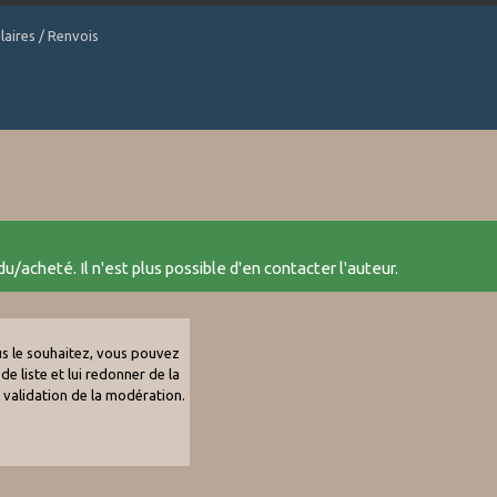
laires / Renvois
u/acheté. Il n'est plus possible d'en contacter l'auteur.
ous le souhaitez, vous pouvez
de liste et lui redonner de la
e validation de la modération.