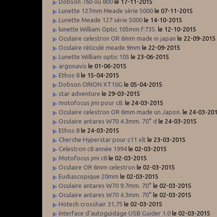
Dobson 760 ou 800
le 17-11-2015
Lunette 127mm Meade série 5000
le 07-11-2015
Lunette Meade 127 série 5000
le 14-10-2015
lunette William Optic 105mm f:735.
le 12-10-2015
Oculaire celestron OR 6mm made in japan
le 22-09-2015
Oculaire réticulé meade 9mm
le 22-09-2015
Lunette William optic 105
le 23-06-2015
argonavis
le 01-06-2015
Ethos 8
le 15-04-2015
Dobson ORION XT10G
le 05-04-2015
star adventure
le 29-03-2015
motofocus jmi pour c8.
le 24-03-2015
Oculaire celestron OR 6mm made un Japon.
le 24-03-20
Oculaire antares W70 4.3mm. 70° d
le 24-03-2015
Ethos 8
le 24-03-2015
Cherche Hyperstar pour c11 xlt
le 23-03-2015
Celestron c8 année 1994
le 02-03-2015
Motofocus jmi c8
le 02-03-2015
Oculaire OR 6mm celestron
le 02-03-2015
Eudiascopique 20mm
le 02-03-2015
Oculaire antares W70 9.7mm. 70°
le 02-03-2015
Oculaire antares W70 4.3mm. 70°
le 02-03-2015
Hotech crosshair 31,75
le 02-03-2015
Interface d'autoguidage USB Guider 1.0
le 02-03-2015