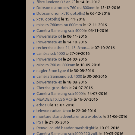
filtre lumicon O3 en 2"
le 14-01-2017
Dobson ou miroirs 760 ou 800mm
le 15-12-2016
Dobson orion xt10 goto(hs)
le 06-12-2016
xt10 goto(hs)
le 19-11-2016
miroirs 760mm ou 800mm
le 12-11-2016
Caméra Samsung scb 4000
le 06-11-2016
Powermate x4
le 06-11-2016
Powermate 4x
le 14-10-2016
recherche ethos 21, 13, 8mm....
le 07-10-2016
caméra scb4000
le 27-09-2016
Powermate x4
le 24-09-2016
Miroirs 760 ou 800mm
le 18-09-2016
nagler 5mm type 6
le 30-08-2016
caméra Samsung scb4000
le 30-08-2016
powermate 4x
le 18-08-2016
Cherche gros dob
le 24-07-2016
Caméra Samsung scb4000
le 24-07-2016
MEADE ETX LS6 ACF
le 16-07-2016
ethos 8
le 13-07-2016
televue radian 4mm
le 22-06-2016
monture star adventurer astro-photo
le 21-06-2016
PST
le 21-06-2016
Renvoi coudé baader maxbritght
le 10-05-2016
Caméra Samsung scb4000 220 volt.
le 10-05-2016