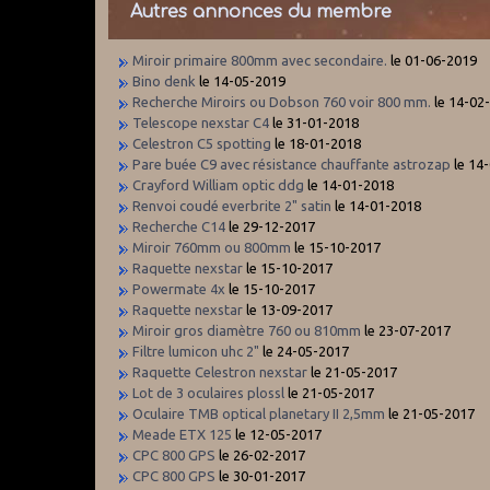
Autres annonces du membre
Miroir primaire 800mm avec secondaire.
le 01-06-2019
Bino denk
le 14-05-2019
Recherche Miroirs ou Dobson 760 voir 800 mm.
le 14-02
Telescope nexstar C4
le 31-01-2018
Celestron C5 spotting
le 18-01-2018
Pare buée C9 avec résistance chauffante astrozap
le 14
Crayford William optic ddg
le 14-01-2018
Renvoi coudé everbrite 2" satin
le 14-01-2018
Recherche C14
le 29-12-2017
Miroir 760mm ou 800mm
le 15-10-2017
Raquette nexstar
le 15-10-2017
Powermate 4x
le 15-10-2017
Raquette nexstar
le 13-09-2017
Miroir gros diamètre 760 ou 810mm
le 23-07-2017
Filtre lumicon uhc 2"
le 24-05-2017
Raquette Celestron nexstar
le 21-05-2017
Lot de 3 oculaires plossl
le 21-05-2017
Oculaire TMB optical planetary II 2,5mm
le 21-05-2017
Meade ETX 125
le 12-05-2017
CPC 800 GPS
le 26-02-2017
CPC 800 GPS
le 30-01-2017