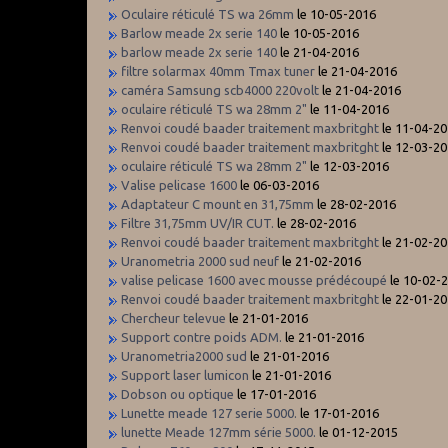
Oculaire réticulé TS wa 26mm
le 10-05-2016
Barlow meade 2x serie 140
le 10-05-2016
barlow meade 2x serie 140
le 21-04-2016
filtre solarmax 40mm Tmax tuner
le 21-04-2016
caméra Samsung scb4000 220volt
le 21-04-2016
oculaire réticulé TS wa 28mm 2"
le 11-04-2016
Renvoi coudé baader traitement maxbritght
le 11-04-2
Renvoi coudé baader traitement maxbritght
le 12-03-2
oculaire réticulé TS wa 28mm 2"
le 12-03-2016
Valise pelicase 1600
le 06-03-2016
Adaptateur C mount en 31,75mm
le 28-02-2016
Filtre 31,75mm UV/IR CUT.
le 28-02-2016
Renvoi coudé baader traitement maxbritght
le 21-02-2
Uranometria 2000 sud neuf
le 21-02-2016
valise pelicase 1600 avec mousse prédécoupé
le 10-02-
Renvoi coudé baader traitement maxbritght
le 22-01-2
Chercheur televue
le 21-01-2016
Support contre poids ADM.
le 21-01-2016
Uranometria2000 sud
le 21-01-2016
Support laser lumicon
le 21-01-2016
Dobson ou optique
le 17-01-2016
Lunette meade 127 serie 5000.
le 17-01-2016
lunette Meade 127mm série 5000.
le 01-12-2015