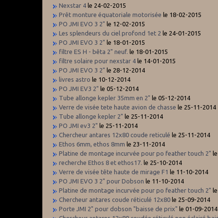
Nexstar 4
le 24-02-2015
Prêt monture équatoriale motorisée
le 18-02-2015
PO JMI EVO 3 2"
le 12-02-2015
Les splendeurs du ciel profond 1et 2
le 24-01-2015
PO JMI EVO 3 2"
le 18-01-2015
filtre ES H - bêta 2" neuf.
le 18-01-2015
filtre solaire pour nexstar 4
le 14-01-2015
PO JMI EVO 3 2"
le 28-12-2014
livres astro
le 10-12-2014
PO JMI EV3 2"
le 05-12-2014
Tube allonge kepler 35mm en 2"
le 05-12-2014
Verre de visée tete haute avion de chasse
le 25-11-2014
Tube allonge kepler 2"
le 25-11-2014
PO JMI ev3 2"
le 25-11-2014
Chercheur antares 12x80 coude reticulé
le 25-11-2014
Ethos 6mm, ethos 8mm
le 23-11-2014
Platine de montage incurvée pour po feather touch 2"
le
recherche Ethos 8 et ethos17.
le 25-10-2014
Verre de visée tête haute de mirage F1
le 11-10-2014
PO JMI EVO 3 2" pour Dobson
le 11-10-2014
Platine de montage incurvée pour po feather touch 2"
le
Chercheur antares coude réticulé 12x80
le 25-09-2014
Porte JMI 2" pour dobson "baisse de prix"
le 01-09-2014