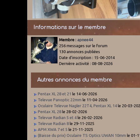
Informations sur le membre
Membre :
apnee44
256 messages sur le forum
130 annonces publiées
Date d'inscription : 15-06-2014
Dernière activité : 08-08-2026
Autres annonces du membre
Pentax XL 28 et 21
le 14-06-2026
Televue Panoptic 22mm
le 11-04-2026
Oculaire Televue Nagler 22T4, Pentax XL 14
le 20-03-20
Pentax XL 28
le 28-02-2026
Televue Radian 5 et 4
le 26-02-2026
Televue Radian 8
le 29-11-2025
APM XWA 7 et 5
le 21-11-2025
(Baisse du prix) Oculaire TS Optics UWAN 10mm
le 01-