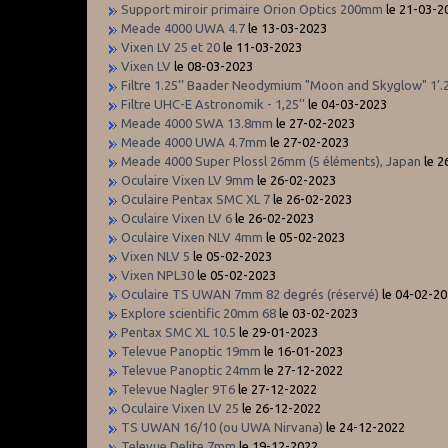
Support miroir primaire Orion Optics 200mm
le 21-03-2
Meade 4000 UWA 4.7
le 13-03-2023
Vixen LV 25 et 20
le 11-03-2023
Vixen LV
le 08-03-2023
Filtre 1.25’’ Baader Neodymium "Moon and Skyglow" 1’.2
Filtre UHC-E Astronomik - 1,25’’
le 04-03-2023
Meade 4000 SWA 13.8mm
le 27-02-2023
Meade 4000 UWA 4.7mm
le 27-02-2023
Meade 4000 Super Plossl 26mm (5 éléments), Japan
le 2
Oculaire Vixen LV 9mm
le 26-02-2023
Oculaire Pentax SMC XL 7
le 26-02-2023
Oculaire Vixen LV 6
le 26-02-2023
Oculaire Vixen NLV 4mm
le 05-02-2023
Vixen NLV 5
le 05-02-2023
Vixen NPL30
le 05-02-2023
Oculaire TS UWAN 7mm 82 degrés (réservé)
le 04-02-2
Explore scientific 20mm 68
le 03-02-2023
Pentax SMC XL 10.5
le 29-01-2023
Televue Panoptic 19mm
le 16-01-2023
Televue Panoptic 24mm
le 27-12-2022
Televue Nagler 9T6
le 27-12-2022
Oculaire Vixen LV 25
le 26-12-2022
TS UWAN 16/10 (ou UWA Nirvana)
le 24-12-2022
Televue Delite 7mm
le 19-12-2022