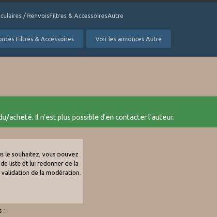
culaires / RenvoisFiltres & AccessoiresAutre
onces Filtres & Accessoires
Voir les annonces Autre
u/acheté. Il n'est plus possible d'en contacter l'auteur.
ous le souhaitez, vous pouvez
de liste et lui redonner de la
e validation de la modération.
 :