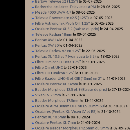
Barlow Televue x2 (1,25’’)
le 05-07-2025
Recherche oculaires Televue et APM
le 28-06-2025
Meade 4000 UWA 4.7
le 08-06-2025
Televue Powermate x2.5 (1.25’’)
le 07-05-2025
Filtre Astronomik Profi OIII 1.25’’
le 03-05-2025
Oculaire Pentax XL 5.2 (baisse du prix)
le 24-04-2025
Televue Radian 18mm
le 09-04-2025
Pentax XW 14
le 01-04-2025
Pentax XW 20
le 01-04-2025
Televue Barlow x2 en 1.25’´
le 22-03-2025
Pentax XL 10.5 et 7 (voir aussi le 5.2)
le 18-02-2025
Filtre Lumicon H-Beta 1.25’’
le 31-01-2025
Filtre Oiii et UHC
le 22-01-2025
Filtre OIII Lumicon 1.25”
le 17-01-2025
Filtre Baader UHC-S et OIII (10nm) en 2”
le 11-01-2025
Oculaire Pentax XL 14mm
le 01-01-2025
Baader Morpheus 12.5 et 9 (Baisse du prix)
le 27-12-202
Vixen LV 25mm
le 23-11-2024
Baader Morpheus 17.5mm
le 13-11-2024
Oculaire APM 30mm UFF ou ES 28mm 68
le 30-10-2024
Oculaires (Pentax XL, Vixen LV et ES)
le 21-10-2024
Pentax XL 10.5mm
le 08-10-2024
Oculaire Pentax XL 7mm
le 21-09-2024
Oculaire Baader Morpheus 12.5mm ou 9mm
le 02-09-20