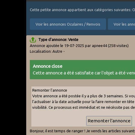
Cette petite annonce appartient aux catégories suivantes: O
Voir les annonces Oculaires / Renvois
Voir les ann
Type d'annonce: Vente
Annonce ajoutée le 19-07-2025 par apnee44
(258 visites)
Localisation: Autre -
Annonce close
Cette annonce a été satisfaite car l'objet a été vend
Remonter l'annonce
Votre annonce a été postée il y a plus de 3 semaines. Si v
l'actualiser à la date actuelle pour la faire remonter en tête 
visibilité. Ce processus est immédiat et ne nécéssite pas d
Bonjour, il est temps de ranger ! Je vends les articles suivants