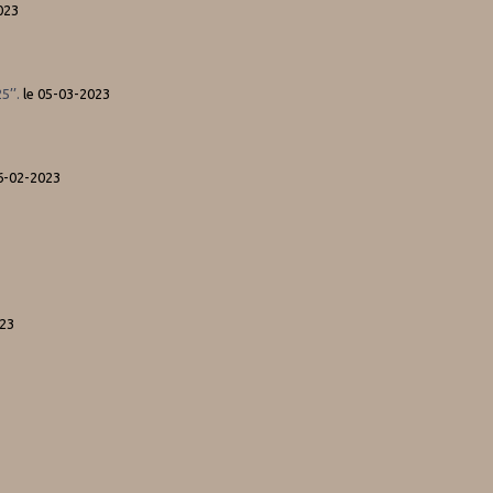
023
5’’.
le 05-03-2023
6-02-2023
023