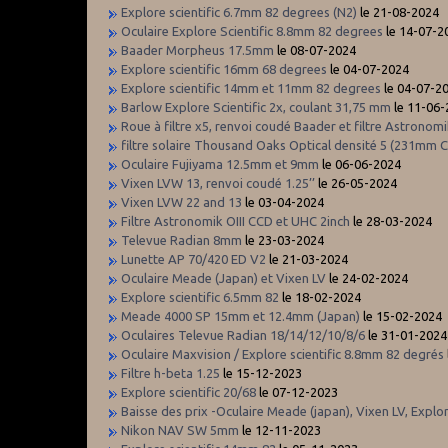
Explore scientific 6.7mm 82 degrees (N2)
le 21-08-2024
Oculaire Explore Scientific 8.8mm 82 degrees
le 14-07-2
Baader Morpheus 17.5mm
le 08-07-2024
Explore scientific 16mm 68 degrees
le 04-07-2024
Explore scientific 14mm et 11mm 82 degrees
le 04-07-2
Barlow Explore Scientific 2x, coulant 31,75 mm
le 11-06-
Roue à filtre x5, renvoi coudé Baader et filtre Astronom
filtre solaire Thousand Oaks Optical densité 5 (231mm C
Oculaire Fujiyama 12.5mm et 9mm
le 06-06-2024
Vixen LVW 13, renvoi coudé 1.25’’
le 26-05-2024
Vixen LVW 22 and 13
le 03-04-2024
Filtre Astronomik OIII CCD et UHC 2inch
le 28-03-2024
Televue Radian 8mm
le 23-03-2024
Lunette AP 70/420 ED V2
le 21-03-2024
Oculaire Meade (Japan) et Vixen LV
le 24-02-2024
Explore scientific 6.5mm 82
le 18-02-2024
Meade 4000 SP 15mm et 12.4mm (Japan)
le 15-02-2024
Oculaires Televue Radian 18/14/12/10/8/6
le 31-01-2024
Oculaire Maxvision / Explore scientific 8.8mm 82 degrés
Filtre h-beta 1.25
le 15-12-2023
Explore scientific 20/68
le 07-12-2023
Baisse des prix -Oculaire Meade (japan), Vixen LV, Explor
Nikon NAV SW 5mm
le 12-11-2023