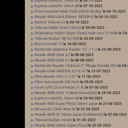
Explore scientific 14mm 82
le 05-11-2023
Explore scientific 24mm 68
le 07-10-2023
Orion expense Wide-Field 20mm 66 deg.
le 04-10-2023
Meade 4000 UWA 8.8mm- RÉSERVÉ
le 04-10-2023
Barlow Televue x2
le 04-10-2023
Televue Delite 7mm (13mm)
le 30-09-2023
Adaptateur M43x1 (type Vixen) mâle vers T2 mâle
le 24
Televue Radian 18/12/10/8
le 20-09-2023
Renvoi coudé T2
le 16-09-2023
Recherche adapteur Baader 1¼" / T-2
le 23-08-2023
Meade 4000 UWA 4.7
le 08-08-2023
Meade 4000 UWA 6.7
le 08-08-2023
Recherche Baader Clicklock 2’’ filtage femelle M54
le 04
Meade UWA 4000 8.8, 6.7 et 4.7
le 13-07-2023
filtre Baader UHC-S 1.25’’
le 11-06-2023
Filtre Astronomik OIII 2inch
le 29-05-2023
Vixen LVW 22 ou Pentax 21 XL
le 01-05-2023
Meade 4000 SWA 13.8mm (smoothie)
le 29-04-2023
Explore scientific 16mm 68
le 26-04-2023
Meade 4000 Super Plossl 26mm Japan
le 23-04-2023
Nirvana ES UWA 4mm 82
le 22-04-2023
Meade 4000 SP 20mm Japan (5 éléments)
le 07-04-2023
Televue Radian 14 mm
le 31-03-2023
Meade 4000 26mm Super Plossl
le 25-03-2023