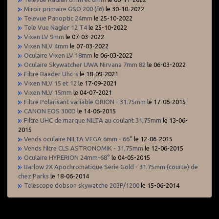
Miroir primaire GSO 200 (f6)
le 30-10-2022
Televue Panoptic 24mm
le 25-10-2022
Tele Vue Nagler 12 T4
le 25-10-2022
Vixen LV 9mm
le 07-03-2022
Vixen NLV 4mm
le 07-03-2022
Oculaire Vixen LV 18mm
le 06-03-2022
Oculaire Skywatcher UWA Nirvana 7mm 82
le 06-03-2022
Filtre Baader Uhc-s
le 18-09-2021
Vixen NLV 15 et 12
le 17-09-2021
Vixen NLV 15mm
le 04-07-2021
Filtre Polarisant variable ORION - 31.75mm
le 17-06-2015
CANON EOS 300D
le 14-06-2015
Filtre UHC de marque NILTA au coulant 31,75mm
le 13-06-
2015
Vends oculaire NILTA VEGA 6mm - 66°
le 12-06-2015
Vends filtre CLS ASTRONOMIK - 31,75mm
le 12-06-2015
Oculaire HYPERION 24mm-68°
le 04-05-2015
Barlow 2X Apochromatique Serie Gold - 31.75mm (courte) de
chez Parks
le 18-06-2014
Telescope dobson skywatche 203P/1200
le 15-06-2014