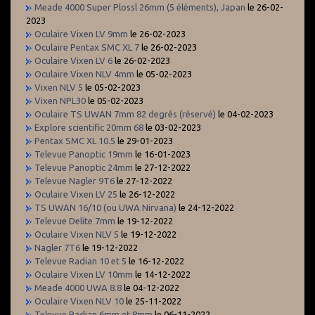
Meade 4000 Super Plossl 26mm (5 éléments), Japan
le 26-02-
2023
Oculaire Vixen LV 9mm
le 26-02-2023
Oculaire Pentax SMC XL 7
le 26-02-2023
Oculaire Vixen LV 6
le 26-02-2023
Oculaire Vixen NLV 4mm
le 05-02-2023
Vixen NLV 5
le 05-02-2023
Vixen NPL30
le 05-02-2023
Oculaire TS UWAN 7mm 82 degrés (réservé)
le 04-02-2023
Explore scientific 20mm 68
le 03-02-2023
Pentax SMC XL 10.5
le 29-01-2023
Televue Panoptic 19mm
le 16-01-2023
Televue Panoptic 24mm
le 27-12-2022
Televue Nagler 9T6
le 27-12-2022
Oculaire Vixen LV 25
le 26-12-2022
TS UWAN 16/10 (ou UWA Nirvana)
le 24-12-2022
Televue Delite 7mm
le 19-12-2022
Oculaire Vixen NLV 5
le 19-12-2022
Nagler 7T6
le 19-12-2022
Televue Radian 10 et 5
le 16-12-2022
Oculaire Vixen LV 10mm
le 14-12-2022
Meade 4000 UWA 8.8
le 04-12-2022
Oculaire Vixen NLV 10
le 25-11-2022
Televue Radian 6mm et 8mm
le 06-11-2022