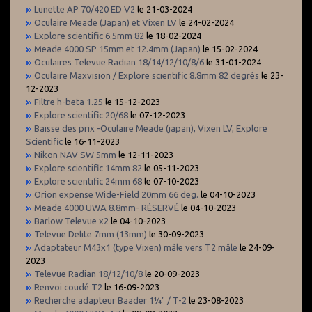
Lunette AP 70/420 ED V2
le 21-03-2024
Oculaire Meade (Japan) et Vixen LV
le 24-02-2024
Explore scientific 6.5mm 82
le 18-02-2024
Meade 4000 SP 15mm et 12.4mm (Japan)
le 15-02-2024
Oculaires Televue Radian 18/14/12/10/8/6
le 31-01-2024
Oculaire Maxvision / Explore scientific 8.8mm 82 degrés
le 23-
12-2023
Filtre h-beta 1.25
le 15-12-2023
Explore scientific 20/68
le 07-12-2023
Baisse des prix -Oculaire Meade (japan), Vixen LV, Explore
Scientific
le 16-11-2023
Nikon NAV SW 5mm
le 12-11-2023
Explore scientific 14mm 82
le 05-11-2023
Explore scientific 24mm 68
le 07-10-2023
Orion expense Wide-Field 20mm 66 deg.
le 04-10-2023
Meade 4000 UWA 8.8mm- RÉSERVÉ
le 04-10-2023
Barlow Televue x2
le 04-10-2023
Televue Delite 7mm (13mm)
le 30-09-2023
Adaptateur M43x1 (type Vixen) mâle vers T2 mâle
le 24-09-
2023
Televue Radian 18/12/10/8
le 20-09-2023
Renvoi coudé T2
le 16-09-2023
Recherche adapteur Baader 1¼" / T-2
le 23-08-2023