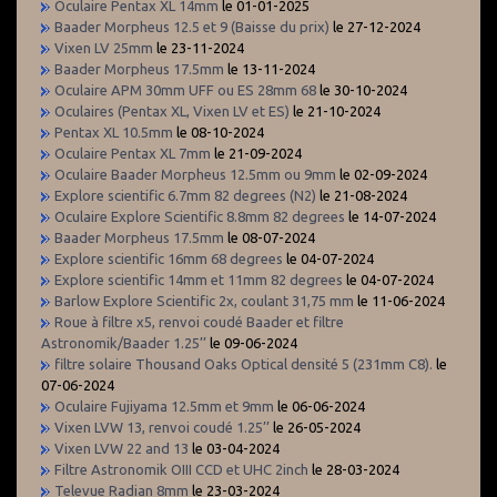
Oculaire Pentax XL 14mm
le 01-01-2025
Baader Morpheus 12.5 et 9 (Baisse du prix)
le 27-12-2024
Vixen LV 25mm
le 23-11-2024
Baader Morpheus 17.5mm
le 13-11-2024
Oculaire APM 30mm UFF ou ES 28mm 68
le 30-10-2024
Oculaires (Pentax XL, Vixen LV et ES)
le 21-10-2024
Pentax XL 10.5mm
le 08-10-2024
Oculaire Pentax XL 7mm
le 21-09-2024
Oculaire Baader Morpheus 12.5mm ou 9mm
le 02-09-2024
Explore scientific 6.7mm 82 degrees (N2)
le 21-08-2024
Oculaire Explore Scientific 8.8mm 82 degrees
le 14-07-2024
Baader Morpheus 17.5mm
le 08-07-2024
Explore scientific 16mm 68 degrees
le 04-07-2024
Explore scientific 14mm et 11mm 82 degrees
le 04-07-2024
Barlow Explore Scientific 2x, coulant 31,75 mm
le 11-06-2024
Roue à filtre x5, renvoi coudé Baader et filtre
Astronomik/Baader 1.25’’
le 09-06-2024
filtre solaire Thousand Oaks Optical densité 5 (231mm C8).
le
07-06-2024
Oculaire Fujiyama 12.5mm et 9mm
le 06-06-2024
Vixen LVW 13, renvoi coudé 1.25’’
le 26-05-2024
Vixen LVW 22 and 13
le 03-04-2024
Filtre Astronomik OIII CCD et UHC 2inch
le 28-03-2024
Televue Radian 8mm
le 23-03-2024