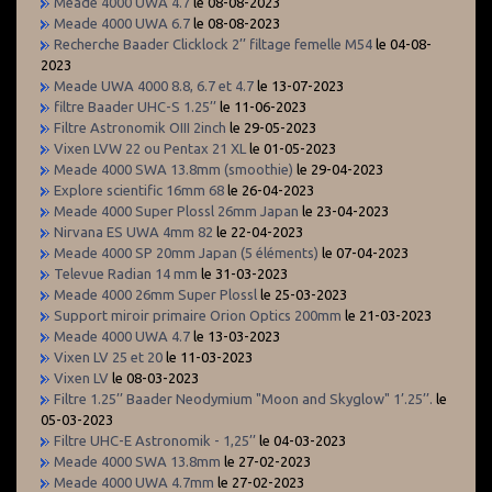
Meade 4000 UWA 4.7
le 08-08-2023
Meade 4000 UWA 6.7
le 08-08-2023
Recherche Baader Clicklock 2’’ filtage femelle M54
le 04-08-
2023
Meade UWA 4000 8.8, 6.7 et 4.7
le 13-07-2023
filtre Baader UHC-S 1.25’’
le 11-06-2023
Filtre Astronomik OIII 2inch
le 29-05-2023
Vixen LVW 22 ou Pentax 21 XL
le 01-05-2023
Meade 4000 SWA 13.8mm (smoothie)
le 29-04-2023
Explore scientific 16mm 68
le 26-04-2023
Meade 4000 Super Plossl 26mm Japan
le 23-04-2023
Nirvana ES UWA 4mm 82
le 22-04-2023
Meade 4000 SP 20mm Japan (5 éléments)
le 07-04-2023
Televue Radian 14 mm
le 31-03-2023
Meade 4000 26mm Super Plossl
le 25-03-2023
Support miroir primaire Orion Optics 200mm
le 21-03-2023
Meade 4000 UWA 4.7
le 13-03-2023
Vixen LV 25 et 20
le 11-03-2023
Vixen LV
le 08-03-2023
Filtre 1.25’’ Baader Neodymium "Moon and Skyglow" 1’.25’’.
le
05-03-2023
Filtre UHC-E Astronomik - 1,25’’
le 04-03-2023
Meade 4000 SWA 13.8mm
le 27-02-2023
Meade 4000 UWA 4.7mm
le 27-02-2023