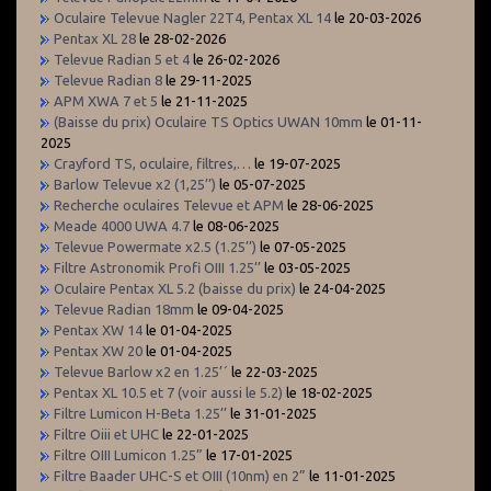
Oculaire Televue Nagler 22T4, Pentax XL 14
le 20-03-2026
Pentax XL 28
le 28-02-2026
Televue Radian 5 et 4
le 26-02-2026
Televue Radian 8
le 29-11-2025
APM XWA 7 et 5
le 21-11-2025
(Baisse du prix) Oculaire TS Optics UWAN 10mm
le 01-11-
2025
Crayford TS, oculaire, filtres,…
le 19-07-2025
Barlow Televue x2 (1,25’’)
le 05-07-2025
Recherche oculaires Televue et APM
le 28-06-2025
Meade 4000 UWA 4.7
le 08-06-2025
Televue Powermate x2.5 (1.25’’)
le 07-05-2025
Filtre Astronomik Profi OIII 1.25’’
le 03-05-2025
Oculaire Pentax XL 5.2 (baisse du prix)
le 24-04-2025
Televue Radian 18mm
le 09-04-2025
Pentax XW 14
le 01-04-2025
Pentax XW 20
le 01-04-2025
Televue Barlow x2 en 1.25’´
le 22-03-2025
Pentax XL 10.5 et 7 (voir aussi le 5.2)
le 18-02-2025
Filtre Lumicon H-Beta 1.25’’
le 31-01-2025
Filtre Oiii et UHC
le 22-01-2025
Filtre OIII Lumicon 1.25”
le 17-01-2025
Filtre Baader UHC-S et OIII (10nm) en 2”
le 11-01-2025