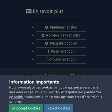
En savoir plus
Mentions légales
A propos de Webastro
Magasin: goodies
Page Facebook
Groupe Facebook
Langue
Politique de confidentialité
Nous contacter
Cookies
Information importante
Copyright © 2020 Webastro
Nous avons placé des
cookies
sur votre appareil pour aider à
Powered by Invision Community
améliorer ce site. Vous pouvez choisir
d’ajuster vos paramètres
de cookie
, sinon nous supposerons que vous êtes d’accord pour
continuer.
Accept Cookies
Reject Cookies