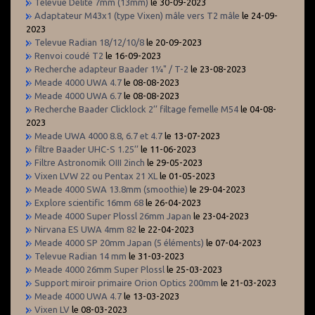
Televue Delite 7mm (13mm)
le 30-09-2023
Adaptateur M43x1 (type Vixen) mâle vers T2 mâle
le 24-09-
2023
Televue Radian 18/12/10/8
le 20-09-2023
Renvoi coudé T2
le 16-09-2023
Recherche adapteur Baader 1¼" / T-2
le 23-08-2023
Meade 4000 UWA 4.7
le 08-08-2023
Meade 4000 UWA 6.7
le 08-08-2023
Recherche Baader Clicklock 2’’ filtage femelle M54
le 04-08-
2023
Meade UWA 4000 8.8, 6.7 et 4.7
le 13-07-2023
filtre Baader UHC-S 1.25’’
le 11-06-2023
Filtre Astronomik OIII 2inch
le 29-05-2023
Vixen LVW 22 ou Pentax 21 XL
le 01-05-2023
Meade 4000 SWA 13.8mm (smoothie)
le 29-04-2023
Explore scientific 16mm 68
le 26-04-2023
Meade 4000 Super Plossl 26mm Japan
le 23-04-2023
Nirvana ES UWA 4mm 82
le 22-04-2023
Meade 4000 SP 20mm Japan (5 éléments)
le 07-04-2023
Televue Radian 14 mm
le 31-03-2023
Meade 4000 26mm Super Plossl
le 25-03-2023
Support miroir primaire Orion Optics 200mm
le 21-03-2023
Meade 4000 UWA 4.7
le 13-03-2023
Vixen LV
le 08-03-2023