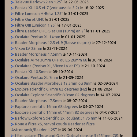
Televue Barlow x2 en 1.25’´
le 22-03-2025
Pentax XL 10.5 et 7 (voir aussi le 5.2)
le 18-02-2025
Filtre Lumicon H-Beta 1.25’’
le 31-01-2025
Filtre Oiii et UHC
le 22-01-2025
Filtre OIII Lumicon 1.25”
le 17-01-2025
Filtre Baader UHC-S et OIII (10nm) en 2”
le 11-01-2025
Oculaire Pentax XL 14mm
le 01-01-2025
Baader Morpheus 12.5 et 9 (Baisse du prix)
le 27-12-2024
Vixen LV 25mm
le 23-11-2024
Baader Morpheus 17.5mm
le 13-11-2024
Oculaire APM 30mm UFF ou ES 28mm 68
le 30-10-2024
Oculaires (Pentax XL, Vixen LV et ES)
le 21-10-2024
Pentax XL 10.5mm
le 08-10-2024
Oculaire Pentax XL 7mm
le 21-09-2024
Oculaire Baader Morpheus 12.5mm ou 9mm
le 02-09-2024
Explore scientific 6.7mm 82 degrees (N2)
le 21-08-2024
Oculaire Explore Scientific 8.8mm 82 degrees
le 14-07-2024
Baader Morpheus 17.5mm
le 08-07-2024
Explore scientific 16mm 68 degrees
le 04-07-2024
Explore scientific 14mm et 11mm 82 degrees
le 04-07-2024
Barlow Explore Scientific 2x, coulant 31,75 mm
le 11-06-2024
Roue à filtre x5, renvoi coudé Baader et filtre
Astronomik/Baader 1.25’’
le 09-06-2024
filtre solaire Thousand Oaks Optical densité 5 (231mm C8).
le