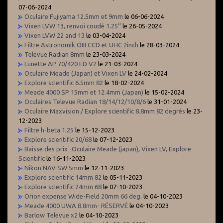
07-06-2024
Oculaire Fujiyama 12.5mm et 9mm
le 06-06-2024
Vixen LVW 13, renvoi coudé 1.25’’
le 26-05-2024
Vixen LVW 22 and 13
le 03-04-2024
Filtre Astronomik OIII CCD et UHC 2inch
le 28-03-2024
Televue Radian 8mm
le 23-03-2024
Lunette AP 70/420 ED V2
le 21-03-2024
Oculaire Meade (Japan) et Vixen LV
le 24-02-2024
Explore scientific 6.5mm 82
le 18-02-2024
Meade 4000 SP 15mm et 12.4mm (Japan)
le 15-02-2024
Oculaires Televue Radian 18/14/12/10/8/6
le 31-01-2024
Oculaire Maxvision / Explore scientific 8.8mm 82 degrés
le 23-
12-2023
Filtre h-beta 1.25
le 15-12-2023
Explore scientific 20/68
le 07-12-2023
Baisse des prix -Oculaire Meade (japan), Vixen LV, Explore
Scientific
le 16-11-2023
Nikon NAV SW 5mm
le 12-11-2023
Explore scientific 14mm 82
le 05-11-2023
Explore scientific 24mm 68
le 07-10-2023
Orion expense Wide-Field 20mm 66 deg.
le 04-10-2023
Meade 4000 UWA 8.8mm- RÉSERVÉ
le 04-10-2023
Barlow Televue x2
le 04-10-2023