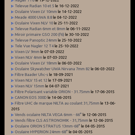
Televue Radian 10 et 5
le 16-12-2022
Oculaire Vixen LV 10mm
le 14-12-2022
Meade 4000 UWA 8.8
le 04-12-2022
Oculaire Vixen NLV 10
le 25-11-2022
Televue Radian 6mm et 8mm
le 06-11-2022
Miroir primaire GSO 200 (f6)
le 30-10-2022
Televue Panoptic 24mm
le 25-10-2022
Tele Vue Nagler 12 T4
le 25-10-2022
Vixen LV 9mm
le 07-03-2022
Vixen NLV 4mm
le 07-03-2022
Oculaire Vixen LV 18mm
le 06-03-2022
Oculaire Skywatcher UWA Nirvana 7mm 82
le 06-03-2022
Filtre Baader Uhc-s
le 18-09-2021
Vixen NLV 15 et 12
le 17-09-2021
Vixen NLV 15mm
le 04-07-2021
Filtre Polarisant variable ORION - 31.75mm
le 17-06-2015
CANON EOS 300D
le 14-06-2015
Filtre UHC de marque NILTA au coulant 31,75mm
le 13-06-
2015
Vends oculaire NILTA VEGA 6mm - 66°
le 12-06-2015
Vends filtre CLS ASTRONOMIK - 31,75mm
le 12-06-2015
Oculaire ORION STRATUS 13mm-68°
le 04-05-2015
Oculaire HYPERION 24mm-68°
le 04-05-2015