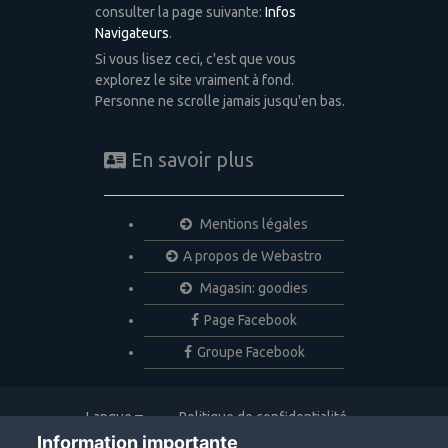
consulter la page suivante:
Infos
Navigateurs
.
Si vous lisez ceci, c'est que vous
explorez le site vraiment à fond.
Personne ne scrolle jamais jusqu'en bas.
En savoir plus
Mentions légales
A propos de Webastro
Magasin: goodies
Page Facebook
Groupe Facebook
Langue
Politique de confidentialité
Nous contacter
Cookies
Information importante