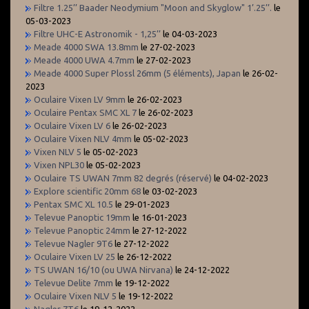
Filtre 1.25’’ Baader Neodymium "Moon and Skyglow" 1’.25’’.
le
05-03-2023
Filtre UHC-E Astronomik - 1,25’’
le 04-03-2023
Meade 4000 SWA 13.8mm
le 27-02-2023
Meade 4000 UWA 4.7mm
le 27-02-2023
Meade 4000 Super Plossl 26mm (5 éléments), Japan
le 26-02-
2023
Oculaire Vixen LV 9mm
le 26-02-2023
Oculaire Pentax SMC XL 7
le 26-02-2023
Oculaire Vixen LV 6
le 26-02-2023
Oculaire Vixen NLV 4mm
le 05-02-2023
Vixen NLV 5
le 05-02-2023
Vixen NPL30
le 05-02-2023
Oculaire TS UWAN 7mm 82 degrés (réservé)
le 04-02-2023
Explore scientific 20mm 68
le 03-02-2023
Pentax SMC XL 10.5
le 29-01-2023
Televue Panoptic 19mm
le 16-01-2023
Televue Panoptic 24mm
le 27-12-2022
Televue Nagler 9T6
le 27-12-2022
Oculaire Vixen LV 25
le 26-12-2022
TS UWAN 16/10 (ou UWA Nirvana)
le 24-12-2022
Televue Delite 7mm
le 19-12-2022
Oculaire Vixen NLV 5
le 19-12-2022
Nagler 7T6
le 19-12-2022