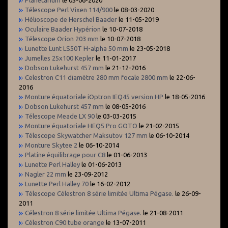
Télescope Perl Vixen 114/900
le 08-03-2020
Hélioscope de Herschel Baader
le 11-05-2019
Oculaire Baader Hypérion
le 10-07-2018
Télescope Orion 203 mm
le 10-07-2018
Lunette Lunt LS50T H-alpha 50 mm
le 23-05-2018
Jumelles 25x100 Kepler
le 11-01-2017
Dobson Lukehurst 457 mm
le 21-12-2016
Celestron C11 diamètre 280 mm focale 2800 mm
le 22-06-
2016
Monture équatoriale iOptron IEQ45 version HP
le 18-05-2016
Dobson Lukehurst 457 mm
le 08-05-2016
Télescope Meade LX 90
le 03-03-2015
Monture équatoriale HEQ5 Pro GOTO
le 21-02-2015
Télescope Skywatcher Maksutov 127 mm
le 06-10-2014
Monture Skytee 2
le 06-10-2014
Platine équilibrage pour C8
le 01-06-2013
Lunette Perl Halley
le 01-06-2013
Nagler 22 mm
le 23-09-2012
Lunette Perl Halley 70
le 16-02-2012
Télescope Célestron 8 série limitée Ultima Pégase.
le 26-09-
2011
Célestron 8 série limitée Ultima Pégase.
le 21-08-2011
Célestron C90 tube orange
le 13-07-2011