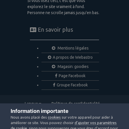
Si vous lisez ceci, c'est que vous
explorez le site vraiment à fond.
Personne ne scrolle jamais jusqu'en bas.
En savoir plus
Mentions légales
A propos de Webastro
Magasin: goodies
Page Facebook
Groupe Facebook
Langue
Politique de confidentialité
Nous contacter
Cookies
Information importante
Copyright © 2020 Webastro
Nous avons placé des
cookies
sur votre appareil pour aider à
Powered by Invision Community
améliorer ce site. Vous pouvez choisir
d’ajuster vos paramètres
de cookie
, sinon nous supposerons que vous êtes d’accord pour