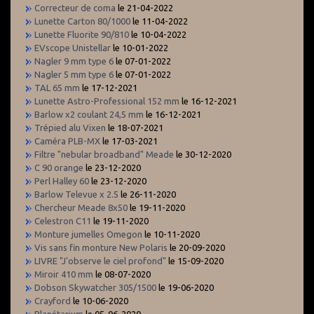
Correcteur de coma
le 21-04-2022
Lunette Carton 80/1000
le 11-04-2022
Lunette Fluorite 90/810
le 10-04-2022
EVscope Unistellar
le 10-01-2022
Nagler 9 mm type 6
le 07-01-2022
Nagler 5 mm type 6
le 07-01-2022
TAL 65 mm
le 17-12-2021
Lunette Astro-Professional 152 mm
le 16-12-2021
Barlow x2 coulant 24,5 mm
le 16-12-2021
Trépied alu Vixen
le 18-07-2021
Caméra PLB-MX
le 17-03-2021
Filtre "nebular broadband" Meade
le 30-12-2020
C 90 orange
le 23-12-2020
Perl Halley 60
le 23-12-2020
Barlow Televue x 2.5
le 26-11-2020
Chercheur Meade 8x50
le 19-11-2020
Celestron C11
le 19-11-2020
Monture jumelles Omegon
le 10-11-2020
Vis sans fin monture New Polaris
le 20-09-2020
LIVRE "J'observe le ciel profond"
le 15-09-2020
Miroir 410 mm
le 08-07-2020
Dobson Skywatcher 305/1500
le 19-06-2020
Crayford
le 10-06-2020
Planétarium
le 05-06-2020