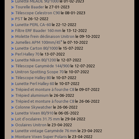
Lunette MEADE 90/1000
le 01-02-2023
Tourelle Baader
le 27-01-2023
Télescope Celestron C90
le 08-01-2023
PST
le 26-12-2022
Lunette PERL CA-60
le 22-12-2022
Filtre ERF Baader 160 mm
le 13-12-2022
Molette frein déclinaison Unitron
le 09-10-2022
Jumelles APM 100mm/45°
le 07-10-2022
Lunette Carton 80/1000
le 15-07-2022
Perl Halley 70
le 13-07-2022
Lunette Nikon 80/1200
le 12-07-2022
Télescope Ganymède 144/900
le 12-07-2022
Unitron Spotting Scope 70
le 10-07-2022
Télescope Halley 80
le 10-07-2022
Lunette Perl Halley 60
le 10-07-2022
Trépied et monture à fourche C8
le 09-07-2022
Trépied aluminium
le 26-06-2022
Trépied et monture à fourche C8
le 26-06-2022
Colonne Skywatcher
le 26-06-2022
Lunette Vixen 80/910
le 06-05-2022
Lot d'oculaires 31.75 mm
le 29-04-2022
Oculaires Unitron
le 23-04-2022
Lunette vintage Ganymède 76 mm
le 23-04-2022
Monture Vixen Super Polaris
le 23-04-2022