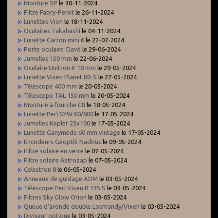
Monture SP
le 30-11-2024
Filtre Fabry-Perot
le 26-11-2024
Lunettes Vion
le 18-11-2024
Oculaires Takahashi
le 04-11-2024
Lunette Carton mini 6
le 22-07-2024
Porte oculaire Clavé
le 29-06-2024
Jumelles 150 mm
le 22-06-2024
Oculaire Unitron K 18 mm
le 29-05-2024
Lunette Vixen Planet 80-S
le 27-05-2024
Télescope 400 mm
le 20-05-2024
Télescope TAL 150 mm
le 20-05-2024
Monture à fourche C8
le 18-05-2024
Lunette Perl SYW 60/800
le 17-05-2024
Jumelles Kepler 25x100
le 17-05-2024
Lunette Ganymède 60 mm vintage
le 17-05-2024
Encodeurs Geoptik Nadirus
le 09-05-2024
Filtre solaire en verre
le 07-05-2024
Filtre solaire Astrozap
le 07-05-2024
Celestron 8
le 06-05-2024
Anneaux de guidage ADM
le 03-05-2024
Télescope Perl Vixen R 135 S
le 03-05-2024
Filtres Sky Glow Orion
le 03-05-2024
Queue d'aronde double Losmandy/Vixen
le 03-05-2024
Diviseur optique
le 03-05-2024