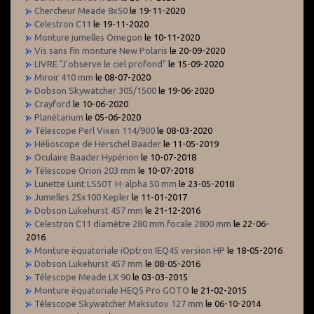
Chercheur Meade 8x50
le 19-11-2020
Celestron C11
le 19-11-2020
Monture jumelles Omegon
le 10-11-2020
Vis sans fin monture New Polaris
le 20-09-2020
LIVRE "J'observe le ciel profond"
le 15-09-2020
Miroir 410 mm
le 08-07-2020
Dobson Skywatcher 305/1500
le 19-06-2020
Crayford
le 10-06-2020
Planétarium
le 05-06-2020
Télescope Perl Vixen 114/900
le 08-03-2020
Hélioscope de Herschel Baader
le 11-05-2019
Oculaire Baader Hypérion
le 10-07-2018
Télescope Orion 203 mm
le 10-07-2018
Lunette Lunt LS50T H-alpha 50 mm
le 23-05-2018
Jumelles 25x100 Kepler
le 11-01-2017
Dobson Lukehurst 457 mm
le 21-12-2016
Celestron C11 diamètre 280 mm focale 2800 mm
le 22-06-
2016
Monture équatoriale iOptron IEQ45 version HP
le 18-05-2016
Dobson Lukehurst 457 mm
le 08-05-2016
Télescope Meade LX 90
le 03-03-2015
Monture équatoriale HEQ5 Pro GOTO
le 21-02-2015
Télescope Skywatcher Maksutov 127 mm
le 06-10-2014