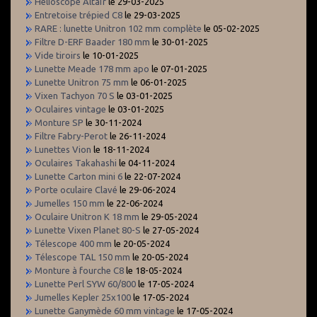
Hélioscope Altaïr
le 29-03-2025
Entretoise trépied C8
le 29-03-2025
RARE : lunette Unitron 102 mm complète
le 05-02-2025
Filtre D-ERF Baader 180 mm
le 30-01-2025
Vide tiroirs
le 10-01-2025
Lunette Meade 178 mm apo
le 07-01-2025
Lunette Unitron 75 mm
le 06-01-2025
Vixen Tachyon 70 S
le 03-01-2025
Oculaires vintage
le 03-01-2025
Monture SP
le 30-11-2024
Filtre Fabry-Perot
le 26-11-2024
Lunettes Vion
le 18-11-2024
Oculaires Takahashi
le 04-11-2024
Lunette Carton mini 6
le 22-07-2024
Porte oculaire Clavé
le 29-06-2024
Jumelles 150 mm
le 22-06-2024
Oculaire Unitron K 18 mm
le 29-05-2024
Lunette Vixen Planet 80-S
le 27-05-2024
Télescope 400 mm
le 20-05-2024
Télescope TAL 150 mm
le 20-05-2024
Monture à fourche C8
le 18-05-2024
Lunette Perl SYW 60/800
le 17-05-2024
Jumelles Kepler 25x100
le 17-05-2024
Lunette Ganymède 60 mm vintage
le 17-05-2024