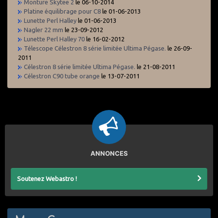
Monture Skytee 2
le 06-10-2014
Platine équilibrage pour C8
le 01-06-2013
Lunette Perl Halley
le 01-06-2013
Nagler 22 mm
le 23-09-2012
Lunette Perl Halley 70
le 16-02-2012
Télescope Célestron 8 série limitée Ultima Pégase.
le 26-09-
2011
Célestron 8 série limitée Ultima Pégase.
le 21-08-2011
Célestron C90 tube orange
le 13-07-2011
ANNONCES
Soutenez Webastro !