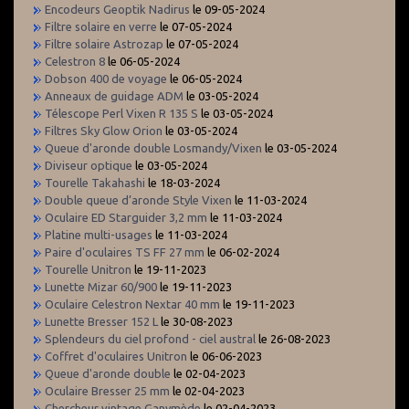
Encodeurs Geoptik Nadirus
le 09-05-2024
Filtre solaire en verre
le 07-05-2024
Filtre solaire Astrozap
le 07-05-2024
Celestron 8
le 06-05-2024
Dobson 400 de voyage
le 06-05-2024
Anneaux de guidage ADM
le 03-05-2024
Télescope Perl Vixen R 135 S
le 03-05-2024
Filtres Sky Glow Orion
le 03-05-2024
Queue d'aronde double Losmandy/Vixen
le 03-05-2024
Diviseur optique
le 03-05-2024
Tourelle Takahashi
le 18-03-2024
Double queue d’aronde Style Vixen
le 11-03-2024
Oculaire ED Starguider 3,2 mm
le 11-03-2024
Platine multi-usages
le 11-03-2024
Paire d'oculaires TS FF 27 mm
le 06-02-2024
Tourelle Unitron
le 19-11-2023
Lunette Mizar 60/900
le 19-11-2023
Oculaire Celestron Nextar 40 mm
le 19-11-2023
Lunette Bresser 152 L
le 30-08-2023
Splendeurs du ciel profond - ciel austral
le 26-08-2023
Coffret d'oculaires Unitron
le 06-06-2023
Queue d'aronde double
le 02-04-2023
Oculaire Bresser 25 mm
le 02-04-2023
Chercheur vintage Ganymède
le 02-04-2023