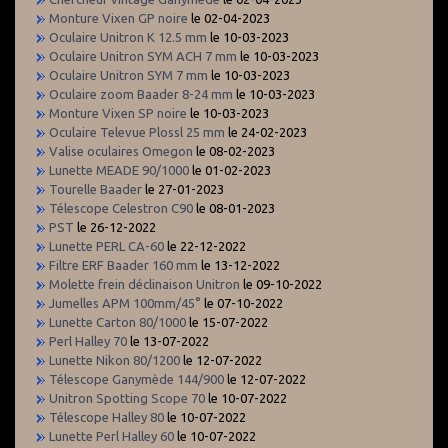
Monture Vixen GP noire
le 02-04-2023
Oculaire Unitron K 12.5 mm
le 10-03-2023
Oculaire Unitron SYM ACH 7 mm
le 10-03-2023
Oculaire Unitron SYM 7 mm
le 10-03-2023
Oculaire zoom Baader 8-24 mm
le 10-03-2023
Monture Vixen SP noire
le 10-03-2023
Oculaire Televue Plossl 25 mm
le 24-02-2023
Valise oculaires Omegon
le 08-02-2023
Lunette MEADE 90/1000
le 01-02-2023
Tourelle Baader
le 27-01-2023
Télescope Celestron C90
le 08-01-2023
PST
le 26-12-2022
Lunette PERL CA-60
le 22-12-2022
Filtre ERF Baader 160 mm
le 13-12-2022
Molette frein déclinaison Unitron
le 09-10-2022
Jumelles APM 100mm/45°
le 07-10-2022
Lunette Carton 80/1000
le 15-07-2022
Perl Halley 70
le 13-07-2022
Lunette Nikon 80/1200
le 12-07-2022
Télescope Ganymède 144/900
le 12-07-2022
Unitron Spotting Scope 70
le 10-07-2022
Télescope Halley 80
le 10-07-2022
Lunette Perl Halley 60
le 10-07-2022