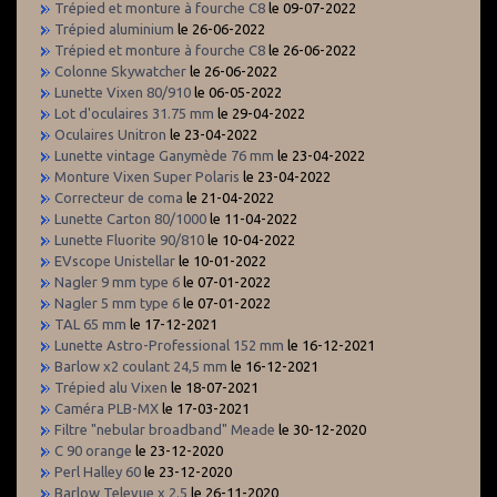
Trépied et monture à fourche C8
le 09-07-2022
Trépied aluminium
le 26-06-2022
Trépied et monture à fourche C8
le 26-06-2022
Colonne Skywatcher
le 26-06-2022
Lunette Vixen 80/910
le 06-05-2022
Lot d'oculaires 31.75 mm
le 29-04-2022
Oculaires Unitron
le 23-04-2022
Lunette vintage Ganymède 76 mm
le 23-04-2022
Monture Vixen Super Polaris
le 23-04-2022
Correcteur de coma
le 21-04-2022
Lunette Carton 80/1000
le 11-04-2022
Lunette Fluorite 90/810
le 10-04-2022
EVscope Unistellar
le 10-01-2022
Nagler 9 mm type 6
le 07-01-2022
Nagler 5 mm type 6
le 07-01-2022
TAL 65 mm
le 17-12-2021
Lunette Astro-Professional 152 mm
le 16-12-2021
Barlow x2 coulant 24,5 mm
le 16-12-2021
Trépied alu Vixen
le 18-07-2021
Caméra PLB-MX
le 17-03-2021
Filtre "nebular broadband" Meade
le 30-12-2020
C 90 orange
le 23-12-2020
Perl Halley 60
le 23-12-2020
Barlow Televue x 2.5
le 26-11-2020