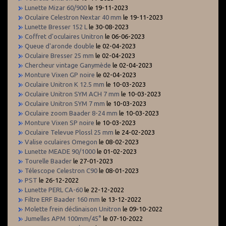
Lunette Mizar 60/900
le 19-11-2023
Oculaire Celestron Nextar 40 mm
le 19-11-2023
Lunette Bresser 152 L
le 30-08-2023
Coffret d'oculaires Unitron
le 06-06-2023
Queue d'aronde double
le 02-04-2023
Oculaire Bresser 25 mm
le 02-04-2023
Chercheur vintage Ganymède
le 02-04-2023
Monture Vixen GP noire
le 02-04-2023
Oculaire Unitron K 12.5 mm
le 10-03-2023
Oculaire Unitron SYM ACH 7 mm
le 10-03-2023
Oculaire Unitron SYM 7 mm
le 10-03-2023
Oculaire zoom Baader 8-24 mm
le 10-03-2023
Monture Vixen SP noire
le 10-03-2023
Oculaire Televue Plossl 25 mm
le 24-02-2023
Valise oculaires Omegon
le 08-02-2023
Lunette MEADE 90/1000
le 01-02-2023
Tourelle Baader
le 27-01-2023
Télescope Celestron C90
le 08-01-2023
PST
le 26-12-2022
Lunette PERL CA-60
le 22-12-2022
Filtre ERF Baader 160 mm
le 13-12-2022
Molette frein déclinaison Unitron
le 09-10-2022
Jumelles APM 100mm/45°
le 07-10-2022