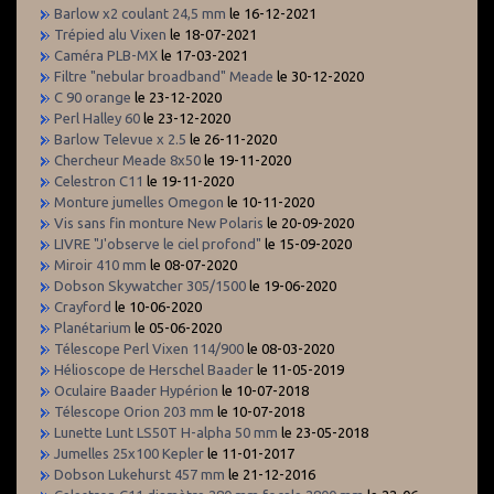
Barlow x2 coulant 24,5 mm
le 16-12-2021
Trépied alu Vixen
le 18-07-2021
Caméra PLB-MX
le 17-03-2021
Filtre "nebular broadband" Meade
le 30-12-2020
C 90 orange
le 23-12-2020
Perl Halley 60
le 23-12-2020
Barlow Televue x 2.5
le 26-11-2020
Chercheur Meade 8x50
le 19-11-2020
Celestron C11
le 19-11-2020
Monture jumelles Omegon
le 10-11-2020
Vis sans fin monture New Polaris
le 20-09-2020
LIVRE "J'observe le ciel profond"
le 15-09-2020
Miroir 410 mm
le 08-07-2020
Dobson Skywatcher 305/1500
le 19-06-2020
Crayford
le 10-06-2020
Planétarium
le 05-06-2020
Télescope Perl Vixen 114/900
le 08-03-2020
Hélioscope de Herschel Baader
le 11-05-2019
Oculaire Baader Hypérion
le 10-07-2018
Télescope Orion 203 mm
le 10-07-2018
Lunette Lunt LS50T H-alpha 50 mm
le 23-05-2018
Jumelles 25x100 Kepler
le 11-01-2017
Dobson Lukehurst 457 mm
le 21-12-2016