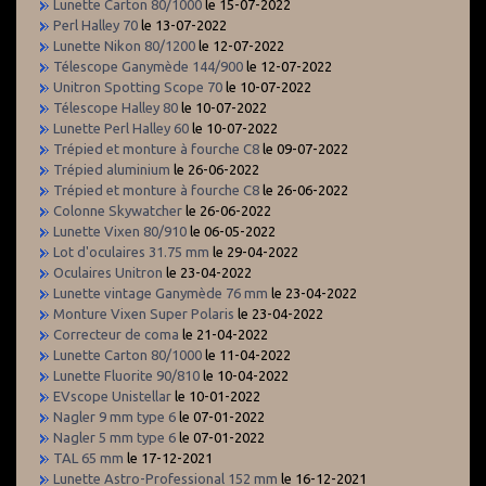
Lunette Carton 80/1000
le 15-07-2022
Perl Halley 70
le 13-07-2022
Lunette Nikon 80/1200
le 12-07-2022
Télescope Ganymède 144/900
le 12-07-2022
Unitron Spotting Scope 70
le 10-07-2022
Télescope Halley 80
le 10-07-2022
Lunette Perl Halley 60
le 10-07-2022
Trépied et monture à fourche C8
le 09-07-2022
Trépied aluminium
le 26-06-2022
Trépied et monture à fourche C8
le 26-06-2022
Colonne Skywatcher
le 26-06-2022
Lunette Vixen 80/910
le 06-05-2022
Lot d'oculaires 31.75 mm
le 29-04-2022
Oculaires Unitron
le 23-04-2022
Lunette vintage Ganymède 76 mm
le 23-04-2022
Monture Vixen Super Polaris
le 23-04-2022
Correcteur de coma
le 21-04-2022
Lunette Carton 80/1000
le 11-04-2022
Lunette Fluorite 90/810
le 10-04-2022
EVscope Unistellar
le 10-01-2022
Nagler 9 mm type 6
le 07-01-2022
Nagler 5 mm type 6
le 07-01-2022
TAL 65 mm
le 17-12-2021
Lunette Astro-Professional 152 mm
le 16-12-2021