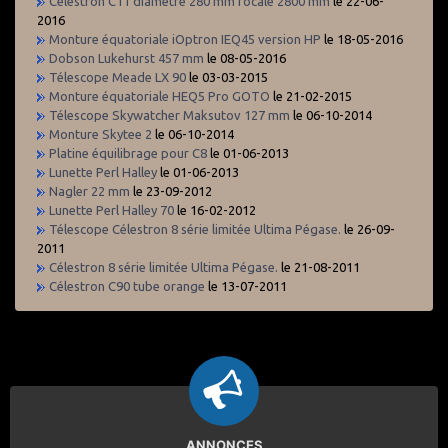
Celestron C11 diamètre 280 mm focale 2800 mm
le 22-06-
2016
Monture équatoriale iOptron IEQ45 version HP
le 18-05-2016
Dobson Lukehurst 457 mm
le 08-05-2016
Télescope Meade LX 90
le 03-03-2015
Monture équatoriale HEQ5 Pro GOTO
le 21-02-2015
Télescope Skywatcher Maksutov 127 mm
le 06-10-2014
Monture Skytee 2
le 06-10-2014
Platine équilibrage pour C8
le 01-06-2013
Lunette Perl Halley
le 01-06-2013
Nagler 22 mm
le 23-09-2012
Lunette Perl Halley 70
le 16-02-2012
Télescope Célestron 8 série limitée Ultima Pégase.
le 26-09-
2011
Célestron 8 série limitée Ultima Pégase.
le 21-08-2011
Célestron C90 tube orange
le 13-07-2011
ANNONCES