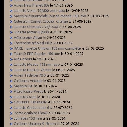
Vixen New Planet 80s
le 17-03-2026
Lunette Vixen 70/600 semi-apo
le 10-09-2025
Monture équatoriale lourde Meade LXD 750
le 04-09-2025
Celestron Comet Catcher orange
le 31-08-2025
Lunette Shimadzu 75/1300
le 26-08-2025
Lunette Mizar 60/900
le 29-05-2025
Hélioscope Altaïr
le 29-03-2025
Entretoise trépied C8
le 29-03-2025
RARE : lunette Unitron 102 mm complète
le 05-02-2025
Filtre D-ERF Baader 180 mm
le 30-01-2025
Vide tiroirs
le 10-01-2025
Lunette Meade 178 mm apo
le 07-01-2025
Lunette Unitron 75 mm
le 06-01-2025
Vixen Tachyon 70 S
le 03-01-2025
Oculaires vintage
le 03-01-2025
Monture SP
le 30-11-2024
Filtre Fabry-Perot
le 26-11-2024
Lunettes Vion
le 18-11-2024
Oculaires Takahashi
le 04-11-2024
Lunette Carton mini 6
le 22-07-2024
Porte oculaire Clavé
le 29-06-2024
Jumelles 150 mm
le 22-06-2024
Oculaire Unitron K 18 mm
le 29-05-2024