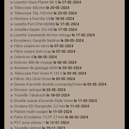
Lunette Vixen Planet 80-S
le 27-05-2024
Télescope 400 mm
le 20-05-2024
Télescope TAL 150 mm
le 20-05-2024
Monture à fourche C8
le 18-05-2024
Lunette Perl SYW 60/800
le 17-05-2024
Jumelles Kepler 25x100
le 17-05-2024
Lunette Ganymède 60 mm vintage
le 17-05-2024
Encodeurs Geoptik Nadirus
le 09-05-2024
Filtre solaire en verre
le 07-05-2024
Filtre solaire Astrozap
le 07-05-2024
Celestron 8
le 06-05-2024
Dobson 400 de voyage
le 06-05-2024
Anneaux de guidage ADM
le 03-05-2024
Télescope Perl Vixen R 135 S
le 03-05-2024
Filtres Sky Glow Orion
le 03-05-2024
Queue d'aronde double Losmandy/Vixen
le 03-05-2024
Diviseur optique
le 03-05-2024
Tourelle Takahashi
le 18-03-2024
Double queue d’aronde Style Vixen
le 11-03-2024
Oculaire ED Starguider 3,2 mm
le 11-03-2024
Platine multi-usages
le 11-03-2024
Paire d'oculaires TS FF 27 mm
le 06-02-2024
PST pour pièces ! !
le 12-01-2024
Tourelle Unitron
le 19-11-2023