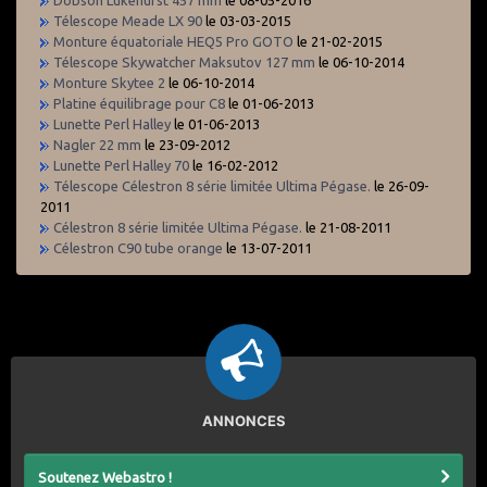
Télescope Meade LX 90
le 03-03-2015
Monture équatoriale HEQ5 Pro GOTO
le 21-02-2015
Télescope Skywatcher Maksutov 127 mm
le 06-10-2014
Monture Skytee 2
le 06-10-2014
Platine équilibrage pour C8
le 01-06-2013
Lunette Perl Halley
le 01-06-2013
Nagler 22 mm
le 23-09-2012
Lunette Perl Halley 70
le 16-02-2012
Télescope Célestron 8 série limitée Ultima Pégase.
le 26-09-
2011
Célestron 8 série limitée Ultima Pégase.
le 21-08-2011
Célestron C90 tube orange
le 13-07-2011
ANNONCES
Soutenez Webastro !