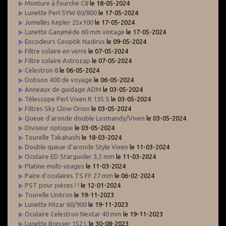
Monture à fourche C8
le 18-05-2024
Lunette Perl SYW 60/800
le 17-05-2024
Jumelles Kepler 25x100
le 17-05-2024
Lunette Ganymède 60 mm vintage
le 17-05-2024
Encodeurs Geoptik Nadirus
le 09-05-2024
Filtre solaire en verre
le 07-05-2024
Filtre solaire Astrozap
le 07-05-2024
Celestron 8
le 06-05-2024
Dobson 400 de voyage
le 06-05-2024
Anneaux de guidage ADM
le 03-05-2024
Télescope Perl Vixen R 135 S
le 03-05-2024
Filtres Sky Glow Orion
le 03-05-2024
Queue d'aronde double Losmandy/Vixen
le 03-05-2024
Diviseur optique
le 03-05-2024
Tourelle Takahashi
le 18-03-2024
Double queue d’aronde Style Vixen
le 11-03-2024
Oculaire ED Starguider 3,2 mm
le 11-03-2024
Platine multi-usages
le 11-03-2024
Paire d'oculaires TS FF 27 mm
le 06-02-2024
PST pour pièces ! !
le 12-01-2024
Tourelle Unitron
le 19-11-2023
Lunette Mizar 60/900
le 19-11-2023
Oculaire Celestron Nextar 40 mm
le 19-11-2023
Lunette Bresser 152 L
le 30-08-2023