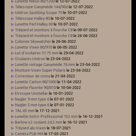
Lunette Nikon 80/1200
le 12-07-2022
Télescope Ganymède 144/900
le 12-07-2022
Unitron Spotting Scope 70
le 10-07-2022
Télescope Halley 80
le 10-07-2022
Lunette Perl Halley 60
le 10-07-2022
Trépied et monture à fourche C8
le 09-07-2022
Trépied et monture à fourche C8
le 26-06-2022
Colonne Skywatcher
le 26-06-2022
Lunette Vixen 80/910
le 06-05-2022
Lot d'oculaires 31.75 mm
le 29-04-2022
Oculaires Unitron
le 23-04-2022
Lunette vintage Ganymède 76 mm
le 23-04-2022
Monture Vixen Super Polaris
le 23-04-2022
Correcteur de coma
le 21-04-2022
Lunette Carton 80/1000
le 11-04-2022
Lunette Fluorite 90/810
le 10-04-2022
EVscope Unistellar
le 10-01-2022
Nagler 9 mm type 6
le 07-01-2022
Nagler 5 mm type 6
le 07-01-2022
TAL 65 mm
le 17-12-2021
Lunette Astro-Professional 152 mm
le 16-12-2021
Barlow x2 coulant 24,5 mm
le 16-12-2021
Trépied alu Vixen
le 18-07-2021
Caméra PLB-MX
le 17-03-2021