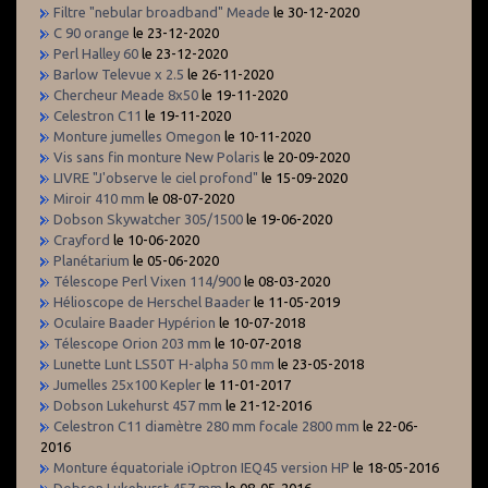
Filtre "nebular broadband" Meade
le 30-12-2020
C 90 orange
le 23-12-2020
Perl Halley 60
le 23-12-2020
Barlow Televue x 2.5
le 26-11-2020
Chercheur Meade 8x50
le 19-11-2020
Celestron C11
le 19-11-2020
Monture jumelles Omegon
le 10-11-2020
Vis sans fin monture New Polaris
le 20-09-2020
LIVRE "J'observe le ciel profond"
le 15-09-2020
Miroir 410 mm
le 08-07-2020
Dobson Skywatcher 305/1500
le 19-06-2020
Crayford
le 10-06-2020
Planétarium
le 05-06-2020
Télescope Perl Vixen 114/900
le 08-03-2020
Hélioscope de Herschel Baader
le 11-05-2019
Oculaire Baader Hypérion
le 10-07-2018
Télescope Orion 203 mm
le 10-07-2018
Lunette Lunt LS50T H-alpha 50 mm
le 23-05-2018
Jumelles 25x100 Kepler
le 11-01-2017
Dobson Lukehurst 457 mm
le 21-12-2016
Celestron C11 diamètre 280 mm focale 2800 mm
le 22-06-
2016
Monture équatoriale iOptron IEQ45 version HP
le 18-05-2016
Dobson Lukehurst 457 mm
le 08-05-2016