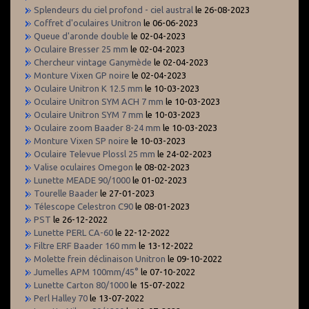
Splendeurs du ciel profond - ciel austral
le 26-08-2023
Coffret d'oculaires Unitron
le 06-06-2023
Queue d'aronde double
le 02-04-2023
Oculaire Bresser 25 mm
le 02-04-2023
Chercheur vintage Ganymède
le 02-04-2023
Monture Vixen GP noire
le 02-04-2023
Oculaire Unitron K 12.5 mm
le 10-03-2023
Oculaire Unitron SYM ACH 7 mm
le 10-03-2023
Oculaire Unitron SYM 7 mm
le 10-03-2023
Oculaire zoom Baader 8-24 mm
le 10-03-2023
Monture Vixen SP noire
le 10-03-2023
Oculaire Televue Plossl 25 mm
le 24-02-2023
Valise oculaires Omegon
le 08-02-2023
Lunette MEADE 90/1000
le 01-02-2023
Tourelle Baader
le 27-01-2023
Télescope Celestron C90
le 08-01-2023
PST
le 26-12-2022
Lunette PERL CA-60
le 22-12-2022
Filtre ERF Baader 160 mm
le 13-12-2022
Molette frein déclinaison Unitron
le 09-10-2022
Jumelles APM 100mm/45°
le 07-10-2022
Lunette Carton 80/1000
le 15-07-2022
Perl Halley 70
le 13-07-2022