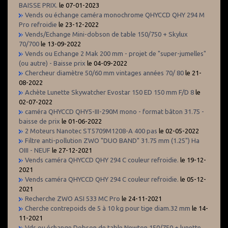
BAISSE PRIX.
le 07-01-2023
Vends ou échange caméra monochrome QHYCCD QHY 294 M
Pro refroidie
le 23-12-2022
Vends/Echange Mini-dobson de table 150/750 + Skylux
70/700
le 13-09-2022
Vends ou Echange 2 Mak 200 mm - projet de "super-jumelles"
(ou autre) - Baisse prix
le 04-09-2022
Chercheur diamètre 50/60 mm vintages années 70/ 80
le 21-
08-2022
Achète Lunette Skywatcher Evostar 150 ED 150 mm F/D 8
le
02-07-2022
caméra QHYCCD QHY5-III-290M mono - format bâton 31.75 -
baisse de prix
le 01-06-2022
2 Moteurs Nanotec ST5709M1208-A 400 pas
le 02-05-2022
Filtre anti-pollution ZWO "DUO BAND" 31.75 mm (1.25") Ha
OIII - NEUF
le 27-12-2021
Vends caméra QHYCCD QHY 294 C couleur refroidie.
le 19-12-
2021
Vends caméra QHYCCD QHY 294 C couleur refroidie.
le 05-12-
2021
Recherche ZWO ASI 533 MC Pro
le 24-11-2021
Cherche contrepoids de 5 à 10 kg pour tige diam.32 mm
le 14-
11-2021
Vds ou échange Dobson de table Newton 150/750 + lunette