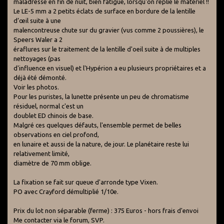
maladresse en fin de nuit, bien fatigué, lorsqu'on replie le matériel !!
Le LE-5 mm a 2 petits éclats de surface en bordure de la lentille
d’œil suite à une
malencontreuse chute sur du gravier (vus comme 2 poussières), le
Speers Waler a 2
éraflures sur le traitement de la lentille d'oeil suite à de multiples
nettoyages (pas
d'influence en visuel) et l'Hypérion a eu plusieurs propriétaires et a
déjà été démonté.
Voir les photos.
Pour les puristes, la lunette présente un peu de chromatisme
résiduel, normal c'est un
doublet ED chinois de base.
Malgré ces quelques défauts, l'ensemble permet de belles
observations en ciel profond,
en lunaire et aussi de la nature, de jour. Le planétaire reste lui
relativement limité,
diamètre de 70 mm oblige.
La fixation se fait sur queue d'arronde type Vixen.
PO avec Crayford démultiplié 1/10e.
Prix du lot non séparable (ferme) : 375 Euros - hors frais d'envoi
Me contacter via le forum, SVP.