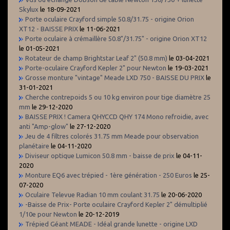
Skylux
le 18-09-2021
Porte oculaire Crayford simple 50.8/31.75 - origine Orion
XT12 - BAISSE PRIX
le 11-06-2021
Porte oculaire à crémaillère 50.8"/31.75" - origine Orion XT12
le 01-05-2021
Rotateur de champ Brightstar Leaf 2" (50.8 mm)
le 03-04-2021
Porte-oculaire Crayford Kepler 2" pour Newton
le 19-03-2021
Grosse monture "vintage" Meade LXD 750 - BAISSE DU PRIX
le
31-01-2021
Cherche contrepoids 5 ou 10 kg environ pour tige diamètre 25
mm
le 29-12-2020
BAISSE PRIX ! Camera QHYCCD QHY 174 Mono refroidie, avec
anti "Amp-glow"
le 27-12-2020
Jeu de 4 filtres colorés 31.75 mm Meade pour observation
planétaire
le 04-11-2020
Diviseur optique Lumicon 50.8 mm - baisse de prix
le 04-11-
2020
Monture EQ6 avec trépied - 1ère génération - 250 Euros
le 25-
07-2020
Oculaire Televue Radian 10 mm coulant 31.75
le 20-06-2020
-Baisse de Prix- Porte oculaire Crayford Kepler 2" démultiplié
1/10e pour Newton
le 20-12-2019
Trépied Géant MEADE - Idéal grande lunette - origine LXD