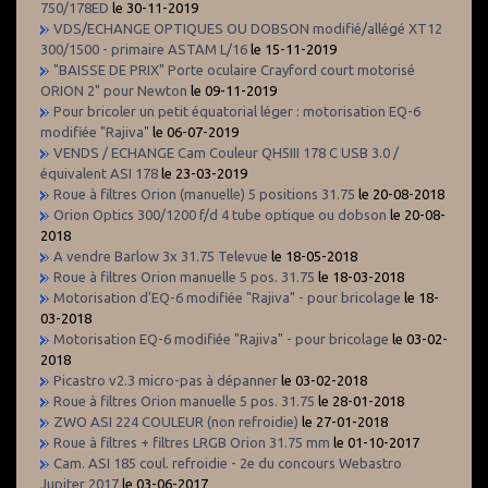
750/178ED
le 30-11-2019
VDS/ECHANGE OPTIQUES OU DOBSON modifié/allégé XT12
300/1500 - primaire ASTAM L/16
le 15-11-2019
"BAISSE DE PRIX" Porte oculaire Crayford court motorisé
ORION 2" pour Newton
le 09-11-2019
Pour bricoler un petit équatorial léger : motorisation EQ-6
modifiée "Rajiva"
le 06-07-2019
VENDS / ECHANGE Cam Couleur QH5III 178 C USB 3.0 /
équivalent ASI 178
le 23-03-2019
Roue à filtres Orion (manuelle) 5 positions 31.75
le 20-08-2018
Orion Optics 300/1200 f/d 4 tube optique ou dobson
le 20-08-
2018
A vendre Barlow 3x 31.75 Televue
le 18-05-2018
Roue à filtres Orion manuelle 5 pos. 31.75
le 18-03-2018
Motorisation d'EQ-6 modifiée "Rajiva" - pour bricolage
le 18-
03-2018
Motorisation EQ-6 modifiée "Rajiva" - pour bricolage
le 03-02-
2018
Picastro v2.3 micro-pas à dépanner
le 03-02-2018
Roue à filtres Orion manuelle 5 pos. 31.75
le 28-01-2018
ZWO ASI 224 COULEUR (non refroidie)
le 27-01-2018
Roue à filtres + filtres LRGB Orion 31.75 mm
le 01-10-2017
Cam. ASI 185 coul. refroidie - 2e du concours Webastro
Jupiter 2017
le 03-06-2017