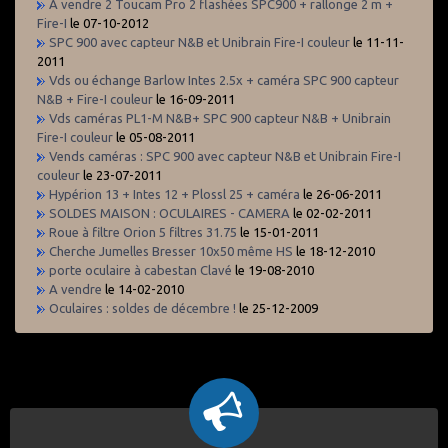
A vendre 2 Toucam Pro 2 flashées SPC900 + rallonge 2 m +
Fire-I
le 07-10-2012
SPC 900 avec capteur N&B et Unibrain Fire-I couleur
le 11-11-
2011
Vds ou échange Barlow Intes 2.5x + caméra SPC 900 capteur
N&B + Fire-I couleur
le 16-09-2011
Vds caméras PL1-M N&B+ SPC 900 capteur N&B + Unibrain
Fire-I couleur
le 05-08-2011
Vends caméras : SPC 900 avec capteur N&B et Unibrain Fire-I
couleur
le 23-07-2011
Hypérion 13 + Intes 12 + Plossl 25 + caméra
le 26-06-2011
SOLDES MAISON : OCULAIRES - CAMERA
le 02-02-2011
Roue à filtre Orion 5 filtres 31.75
le 15-01-2011
Cherche Jumelles Bresser 10x50 même HS
le 18-12-2010
porte oculaire à cabestan Clavé
le 19-08-2010
A vendre
le 14-02-2010
Oculaires : soldes de décembre !
le 25-12-2009