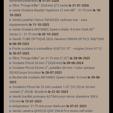
(extérieur/intérieur)
le 31-01-2026
filtre "Fringe Killer" 50.8 mm (2") vente
le 31-01-2026
vente Oculaire Baader Hypérion 21 mm 68° - 31.75 mm
le 18-
10-2025
Vente Lunette I-Nova 70/420 ED carbone nue - sans
équipements
le 11-10-2025
vente Oculaire ANTARES Speers Waler 9.4 mm SWA 82°
Series 2 - 31.75 mm
le 03-10-2025
Vends TUBE OPTIQUE SEUL Newton ORION OPTICS 300/1500
le 06-09-2025
Porte oculaire à crémaillère 50.8"/31.75" - origine Orion XT12
le 30-07-2025
filtre "Fringe Killer" en 31.75 mm (1.25")
le 28-06-2025
Oculaire Plossl 26 mm 2"(50,8 mm)
le 09-06-2024
Oculaire Plossl 26 mm 2", jumelles 60 mm + tube optique
95/420 pour bricoleur
le 28-07-2023
Recherche oculaire ANTARES Speers Waler 9.4 mm
le 30-06-
2023
Oculaires Plossl de 25 mm coulant 1.25" (31,75) et 26 mm
coulant 2" (50.8)- Braderie
le 22-02-2023
Vends barillet primaire ASTAM pour miroir diamètre 300 à
310 mm
le 13-01-2023
Adaptateur 31.75 mm pour Webcam
le 07-01-2023
Vends caméra QHYCCD QHY 294 M Pro mono refroidie-