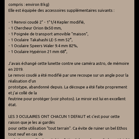
compris : environ 8 kg)
Elle est équipée des accessoires supplémentaires suivants :
- 1 Renvoi coudé 2" - 1"1/4 Kepler modifié,
- 1 Chercheur Orion 8x50 mm,
- 1 Poignée de transport amovible "maison",
- 1 Oculaire Takahashi LE-5 mm 52°,
- 1 Oculaire Speers Waler 9.4 mm 82%,
- 1 Oculaire Hypérion 21 mm 68°,
J'avais échangé cette lunette contre une caméra astro, de mémoire
en 2019.
Le renvoi coudé a été modifié par une recoupe sur un angle pour la
réalisation d'un
prototype, abandonné depuis. La découpe a été faite proprement
et j'ai collé de la
feutrine pour protéger (voir photos). Le miroir est lui en excellent
état.
LES 3 OCULAIRES ONT CHACUN 1 DEFAUT et c'est pour cette
raison que je les ai gardés
pour cette utilisation "tout terrain". Ca évite de ruiner un bel Ethos
tout neuf en cas de