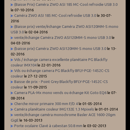
(Baisse Prix) Caméra ZWO ASI 185 MC-Cool refroidie USB 3.0
le 07-10-2016
Caméra ZWO ASI 185 MC-Cool refroidie USB 3.0
le 30-07-
2016
(Baisse prix) vente/échange Caméra ZWO ASI120MM-S mono
USB 3.0
le 02-04-2016
vente/échange Caméra ZWO ASI120MM-S mono USB 3.0
le
04-03-2016
(baisse prix) Caméra ZWO ASI120MM-S mono USB 3.0
le 13-
02-2016
Vds / échange camera excellente planétaire PG Blackfly
couleur IMX104
le 22-01-2016
Vds ou échange camera PG Blackfly BFLY-PGE-14S2C-CS
couleur
le 27-12-2015
Baisse de prix - Point Grey Blackfly BFLY-PGE-14S2C-CS
couleur
le 11-09-2015
Camera PLA-Mx mono vends ou échange Kit Goto EQ6
le 07-
08-2014
Cherche miroir primaire 300 mm F/D 4
le 01-05-2014
Caméra planétaire couleur IMG132E 1.3 Mpixels
le 01-01-2014
vente/échange caméra monochrome Basler ACE 1600-20gm
GigE
le 16-03-2013
Porte oculaire Clavé à cabestan 50.8 mm
le 03-02-2013