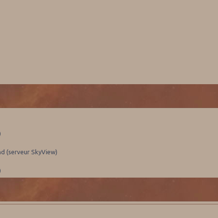
)
nd (serveur SkyView)
)