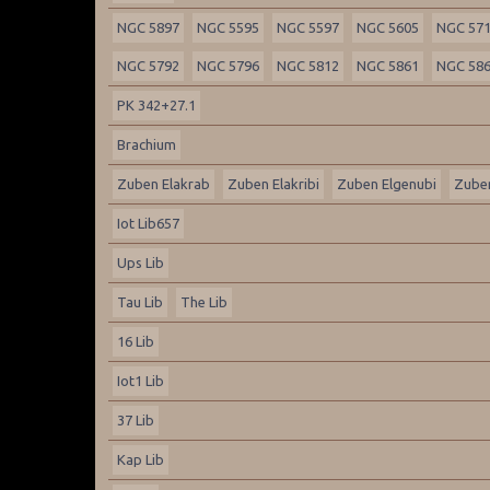
NGC 5897
NGC 5595
NGC 5597
NGC 5605
NGC 57
NGC 5792
NGC 5796
NGC 5812
NGC 5861
NGC 58
PK 342+27.1
Brachium
Zuben Elakrab
Zuben Elakribi
Zuben Elgenubi
Zuben
Iot Lib657
Ups Lib
Tau Lib
The Lib
16 Lib
Iot1 Lib
37 Lib
Kap Lib