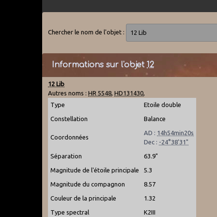
Chercher le nom de l'objet :
Informations sur l'objet
12
12 Lib
Autres noms :
HR 5548
,
HD131430
,
Type
Etoile double
Constellation
Balance
AD :
14h54min20s
Coordonnées
Dec :
-24°38'31"
Séparation
63.9"
Magnitude de l'étoile principale
5.3
Magnitude du compagnon
8.57
Couleur de la principale
1.32
Type spectral
K2III