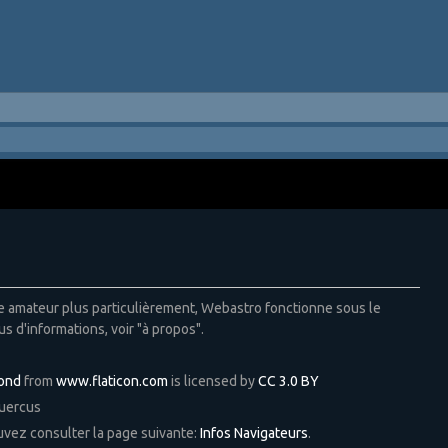
ie amateur plus particulièrement, Webastro fonctionne sous le
us d'informations, voir "à propos".
Pond
from
www.flaticon.com
is licensed by
CC 3.0 BY
Quercus
ouvez consulter la page suivante:
Infos Navigateurs
.