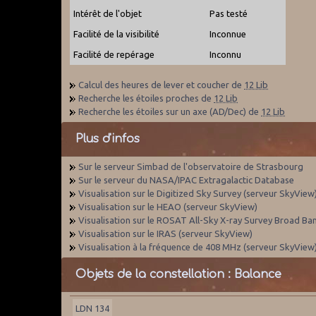
Intérêt de l'objet
Pas testé
Facilité de la visibilité
Inconnue
Facilité de repérage
Inconnu
Calcul des heures de lever et coucher de
12 Lib
Recherche les étoiles proches de
12 Lib
Recherche les étoiles sur un axe (AD/Dec) de
12 Lib
Plus d'infos
Sur le serveur Simbad de l'observatoire de Strasbourg
Sur le serveur du NASA/IPAC Extragalactic Database
Visualisation sur le Digitized Sky Survey (serveur SkyView
Visualisation sur le HEAO (serveur SkyView)
Visualisation sur le ROSAT All-Sky X-ray Survey Broad Ba
Visualisation sur le IRAS (serveur SkyView)
Visualisation à la fréquence de 408 MHz (serveur SkyView
Objets de la constellation : Balance
LDN 134