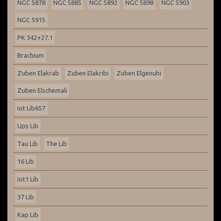
NGC 5878
NGC 5885
NGC 5892
NGC 5898
NGC 5903
NGC 5915
PK 342+27.1
Brachium
Zuben Elakrab
Zuben Elakribi
Zuben Elgenubi
Zuben Elschemali
Iot Lib657
Ups Lib
Tau Lib
The Lib
16 Lib
Iot1 Lib
37 Lib
Kap Lib