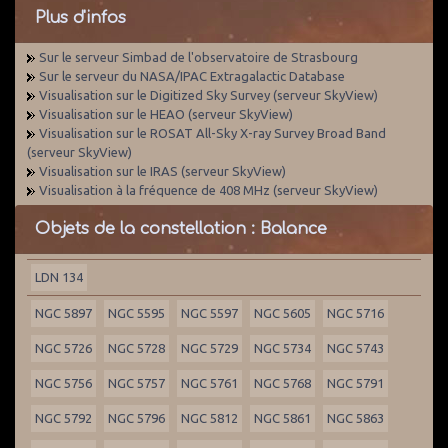
Plus d'infos
Sur le serveur Simbad de l'observatoire de Strasbourg
Sur le serveur du NASA/IPAC Extragalactic Database
Visualisation sur le Digitized Sky Survey (serveur SkyView)
Visualisation sur le HEAO (serveur SkyView)
Visualisation sur le ROSAT All-Sky X-ray Survey Broad Band
(serveur SkyView)
Visualisation sur le IRAS (serveur SkyView)
Visualisation à la fréquence de 408 MHz (serveur SkyView)
Objets de la constellation : Balance
LDN 134
NGC 5897
NGC 5595
NGC 5597
NGC 5605
NGC 5716
NGC 5726
NGC 5728
NGC 5729
NGC 5734
NGC 5743
NGC 5756
NGC 5757
NGC 5761
NGC 5768
NGC 5791
NGC 5792
NGC 5796
NGC 5812
NGC 5861
NGC 5863