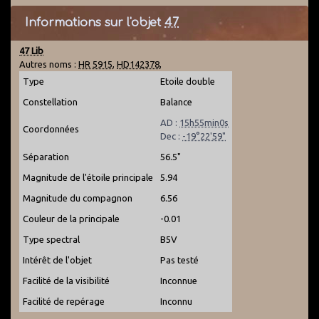
Informations sur l'objet
47
47 Lib
Autres noms :
HR 5915
,
HD142378
,
Type
Etoile double
Constellation
Balance
AD :
15h55min0s
Coordonnées
Dec :
-19°22'59"
Séparation
56.5"
Magnitude de l'étoile principale
5.94
Magnitude du compagnon
6.56
Couleur de la principale
-0.01
Type spectral
B5V
Intérêt de l'objet
Pas testé
Facilité de la visibilité
Inconnue
Facilité de repérage
Inconnu