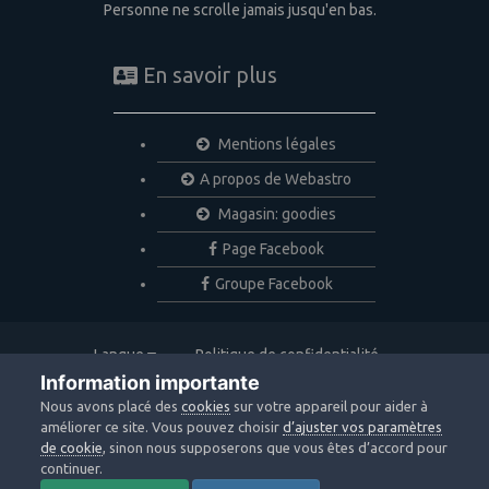
Personne ne scrolle jamais jusqu'en bas.
En savoir plus
Mentions légales
A propos de Webastro
Magasin: goodies
Page Facebook
Groupe Facebook
Langue
Politique de confidentialité
Nous contacter
Cookies
Information importante
Copyright © 2020 Webastro
Nous avons placé des
cookies
sur votre appareil pour aider à
Powered by Invision Community
améliorer ce site. Vous pouvez choisir
d’ajuster vos paramètres
de cookie
, sinon nous supposerons que vous êtes d’accord pour
continuer.