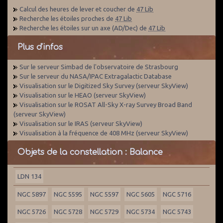
Calcul des heures de lever et coucher de
47 Lib
Recherche les étoiles proches de
47 Lib
Recherche les étoiles sur un axe (AD/Dec) de
47 Lib
Plus d'infos
Sur le serveur Simbad de l'observatoire de Strasbourg
Sur le serveur du NASA/IPAC Extragalactic Database
Visualisation sur le Digitized Sky Survey (serveur SkyView)
Visualisation sur le HEAO (serveur SkyView)
Visualisation sur le ROSAT All-Sky X-ray Survey Broad Band
(serveur SkyView)
Visualisation sur le IRAS (serveur SkyView)
Visualisation à la fréquence de 408 MHz (serveur SkyView)
Objets de la constellation : Balance
LDN 134
NGC 5897
NGC 5595
NGC 5597
NGC 5605
NGC 5716
NGC 5726
NGC 5728
NGC 5729
NGC 5734
NGC 5743