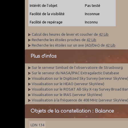
Intérêt de l'objet
Pas testé
Facilité de la visibilité
Inconnue
Facilité de repérage
Inconnu
Calcul des heures de lever et coucher de
42 Lib
Recherche les étoiles proches de
42 Lib
Recherche les étoiles sur un axe (AD/Dec) de
42 Lib
Plus d'infos
Sur le serveur Simbad de l'observatoire de Strasbourg
Sur le serveur du NASA/IPAC Extragalactic Database
Visualisation sur le Digitized Sky Survey (serveur SkyView
Visualisation sur le HEAO (serveur SkyView)
Visualisation sur le ROSAT All-Sky X-ray Survey Broad Ba
Visualisation sur le IRAS (serveur SkyView)
Visualisation à la fréquence de 408 MHz (serveur SkyView
Objets de la constellation : Balance
LDN 134