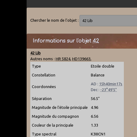
Chercher le nom de l'objet :
Informations sur l'objet
42
42 Lib
Autres noms :
HR 5824
,
HD139663
,
Type
Etoile double
Constellation
Balance
AD :
15h40min17s
Coordonnées
Dec :
-23°49'5"
Séparation
56.5"
Magnitude de l'étoile principale
4.96
Magnitude du compagnon
6.56
Couleur de la principale
1.33
Type spectral
K3IIICN1