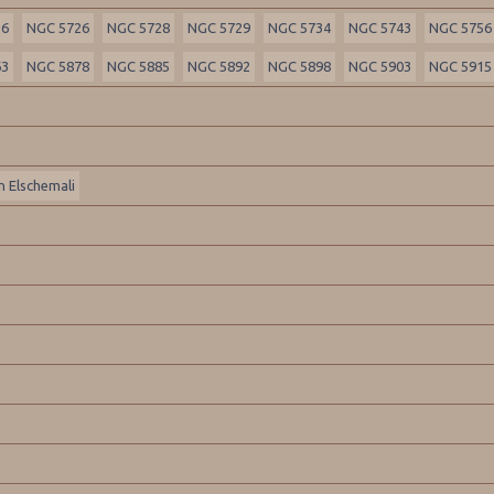
16
NGC 5726
NGC 5728
NGC 5729
NGC 5734
NGC 5743
NGC 5756
63
NGC 5878
NGC 5885
NGC 5892
NGC 5898
NGC 5903
NGC 5915
 Elschemali