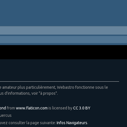
ie amateur plus particulièrement, Webastro fonctionne sous le
us d'informations, voir "à propos".
Pond
from
www.flaticon.com
is licensed by
CC 3.0 BY
Quercus
ouvez consulter la page suivante:
Infos Navigateurs
.