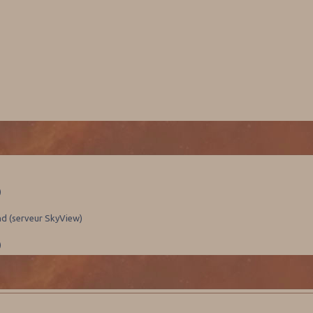
)
nd (serveur SkyView)
)