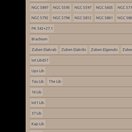
NGC 5897
NGC 5595
NGC 5597
NGC 5605
NGC 57
NGC 5792
NGC 5796
NGC 5812
NGC 5861
NGC 58
PK 342+27.1
Brachium
Zuben Elakrab
Zuben Elakribi
Zuben Elgenubi
Zuben
Iot Lib657
Ups Lib
Tau Lib
The Lib
16 Lib
Iot1 Lib
37 Lib
Kap Lib