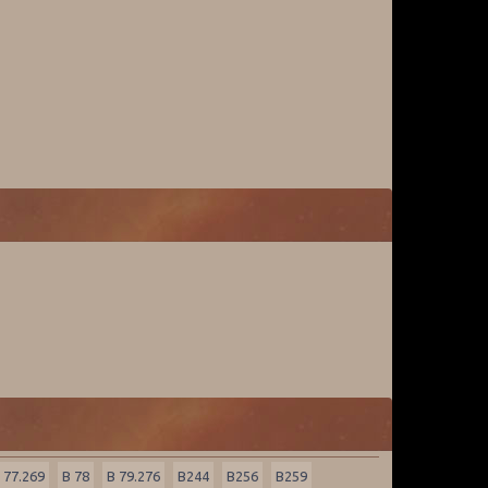
 77.269
B 78
B 79.276
B244
B256
B259