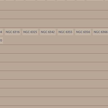
04
NGC 6316
NGC 6325
NGC 6342
NGC 6355
NGC 6356
NGC 6366
70