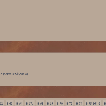
)
nd (serveur SkyView)
)
62
B 63
B 64
B 67a
B 68
B 69
B 70
B 72
B 74
B 75.261-2
B