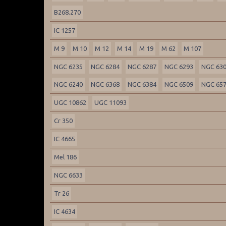
B268.270
IC 1257
M 9
M 10
M 12
M 14
M 19
M 62
M 107
NGC 6235
NGC 6284
NGC 6287
NGC 6293
NGC 63
NGC 6240
NGC 6368
NGC 6384
NGC 6509
NGC 65
UGC 10862
UGC 11093
Cr 350
IC 4665
Mel 186
NGC 6633
Tr 26
IC 4634