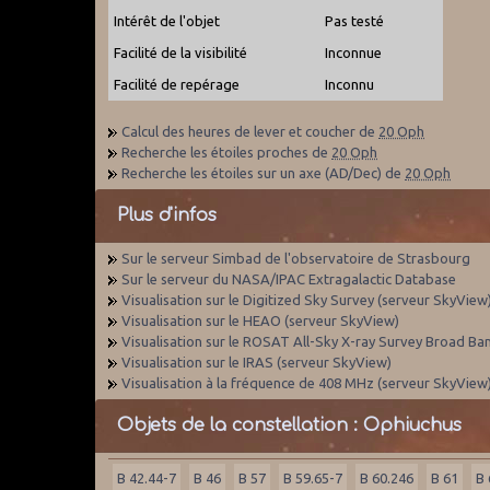
Intérêt de l'objet
Pas testé
Facilité de la visibilité
Inconnue
Facilité de repérage
Inconnu
Calcul des heures de lever et coucher de
20 Oph
Recherche les étoiles proches de
20 Oph
Recherche les étoiles sur un axe (AD/Dec) de
20 Oph
Plus d'infos
Sur le serveur Simbad de l'observatoire de Strasbourg
Sur le serveur du NASA/IPAC Extragalactic Database
Visualisation sur le Digitized Sky Survey (serveur SkyView
Visualisation sur le HEAO (serveur SkyView)
Visualisation sur le ROSAT All-Sky X-ray Survey Broad Ba
Visualisation sur le IRAS (serveur SkyView)
Visualisation à la fréquence de 408 MHz (serveur SkyView
Objets de la constellation : Ophiuchus
B 42.44-7
B 46
B 57
B 59.65-7
B 60.246
B 61
B 