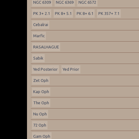
NGC 6309
NGC 6369
NGC 6572
PK 3+ 2.1
PK 8+ 5.1
PK 8+ 6.1
PK 357+ 7.1
Cebalrai
Marfic
RASALHAGUE
Sabik
Yed Posterior
Yed Prior
Zet Oph
Kap Oph
The Oph
Nu Oph
72 Oph
Gam Oph