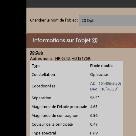
Chercher le nom de l'objet :
Informations sur l'objet
20
20 Oph
Autres noms :
HR 6243
,
HD151769
,
Type
Etoile double
Constellation
Ophiuchus
AD :
16h49min50s
Coordonnées
Dec :
-10°46'59"
Séparation
56.5"
Magnitude de l'étoile principale
4.65
Magnitude du compagnon
6.56
Couleur de la principale
0.47
Type spectral
F7IV