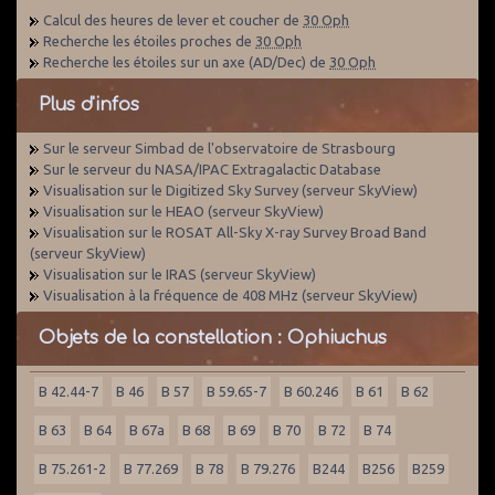
Calcul des heures de lever et coucher de
30 Oph
Recherche les étoiles proches de
30 Oph
Recherche les étoiles sur un axe (AD/Dec) de
30 Oph
Plus d'infos
Sur le serveur Simbad de l'observatoire de Strasbourg
Sur le serveur du NASA/IPAC Extragalactic Database
Visualisation sur le Digitized Sky Survey (serveur SkyView)
Visualisation sur le HEAO (serveur SkyView)
Visualisation sur le ROSAT All-Sky X-ray Survey Broad Band
(serveur SkyView)
Visualisation sur le IRAS (serveur SkyView)
Visualisation à la fréquence de 408 MHz (serveur SkyView)
Objets de la constellation : Ophiuchus
B 42.44-7
B 46
B 57
B 59.65-7
B 60.246
B 61
B 62
B 63
B 64
B 67a
B 68
B 69
B 70
B 72
B 74
B 75.261-2
B 77.269
B 78
B 79.276
B244
B256
B259