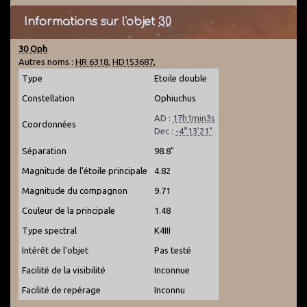
Informations sur l'objet
30
30 Oph
Autres noms :
HR 6318
,
HD153687
,
Type
Etoile double
Constellation
Ophiuchus
AD :
17h1min3s
Coordonnées
Dec :
-4°13'21"
Séparation
98.8"
Magnitude de l'étoile principale
4.82
Magnitude du compagnon
9.71
Couleur de la principale
1.48
Type spectral
K4III
Intérêt de l'objet
Pas testé
Facilité de la visibilité
Inconnue
Facilité de repérage
Inconnu