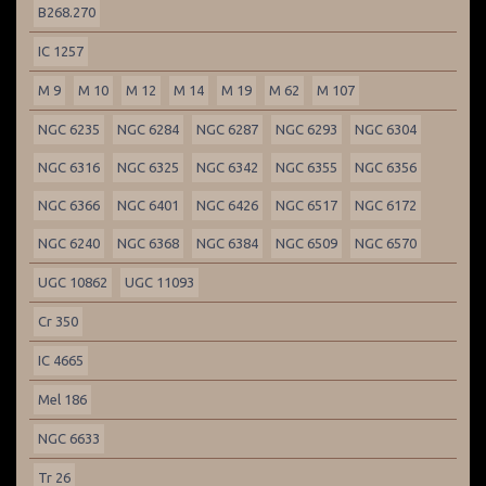
B268.270
IC 1257
M 9
M 10
M 12
M 14
M 19
M 62
M 107
NGC 6235
NGC 6284
NGC 6287
NGC 6293
NGC 6304
NGC 6316
NGC 6325
NGC 6342
NGC 6355
NGC 6356
NGC 6366
NGC 6401
NGC 6426
NGC 6517
NGC 6172
NGC 6240
NGC 6368
NGC 6384
NGC 6509
NGC 6570
UGC 10862
UGC 11093
Cr 350
IC 4665
Mel 186
NGC 6633
Tr 26