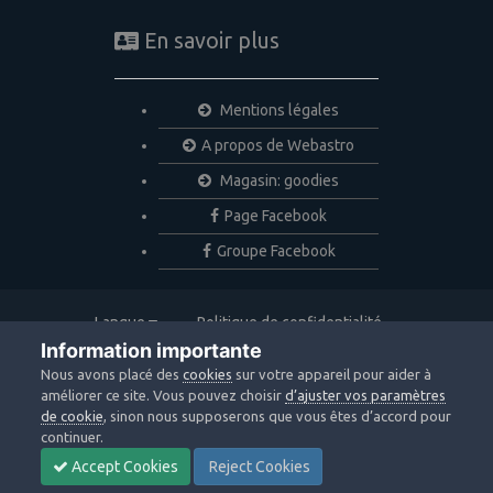
En savoir plus
Mentions légales
A propos de Webastro
Magasin: goodies
Page Facebook
Groupe Facebook
Langue
Politique de confidentialité
Nous contacter
Cookies
Information importante
Copyright © 2020 Webastro
Nous avons placé des
cookies
sur votre appareil pour aider à
Powered by Invision Community
améliorer ce site. Vous pouvez choisir
d’ajuster vos paramètres
de cookie
, sinon nous supposerons que vous êtes d’accord pour
continuer.
Accept Cookies
Reject Cookies