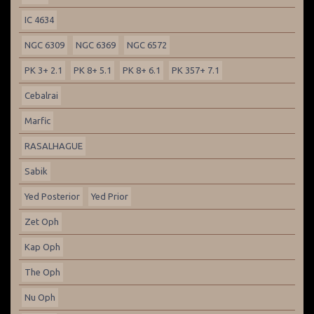
IC 4634
NGC 6309
NGC 6369
NGC 6572
PK 3+ 2.1
PK 8+ 5.1
PK 8+ 6.1
PK 357+ 7.1
Cebalrai
Marfic
RASALHAGUE
Sabik
Yed Posterior
Yed Prior
Zet Oph
Kap Oph
The Oph
Nu Oph