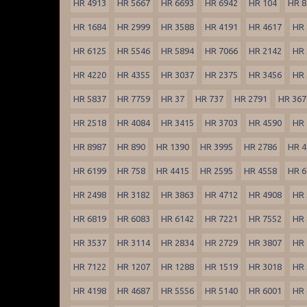
HR 4913
HR 5667
HR 6693
HR 6942
HR 104
HR 8
HR 1684
HR 2999
HR 3588
HR 4191
HR 4617
HR 
HR 6125
HR 5546
HR 5894
HR 7066
HR 2142
HR 
HR 4220
HR 4355
HR 3037
HR 2375
HR 3456
HR 
HR 5837
HR 7759
HR 37
HR 737
HR 2791
HR 367
HR 2518
HR 4084
HR 3415
HR 3703
HR 4590
HR 
HR 8987
HR 890
HR 1390
HR 3995
HR 2786
HR 4
HR 6199
HR 758
HR 4415
HR 2595
HR 4558
HR 6
HR 2498
HR 3182
HR 3863
HR 4712
HR 4908
HR 
HR 6819
HR 6083
HR 6142
HR 7221
HR 7552
HR 
HR 3537
HR 3114
HR 2834
HR 2729
HR 3807
HR 
HR 7122
HR 1207
HR 1288
HR 1519
HR 3018
HR 
HR 4198
HR 4687
HR 5556
HR 5140
HR 6001
HR 