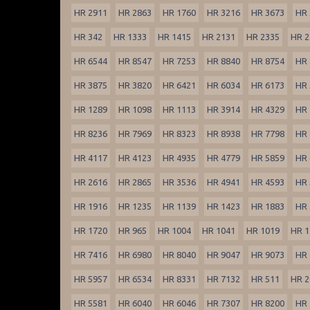
HR 2911
HR 2863
HR 1760
HR 3216
HR 3673
HR 
HR 342
HR 1333
HR 1415
HR 2131
HR 2335
HR 2
HR 6544
HR 8547
HR 7253
HR 8840
HR 8754
HR 
HR 3875
HR 3820
HR 6421
HR 6034
HR 6173
HR 
HR 1289
HR 1098
HR 1113
HR 3914
HR 4329
HR 
HR 8236
HR 7969
HR 8323
HR 8938
HR 7798
HR 
HR 4117
HR 4123
HR 4935
HR 4779
HR 5859
HR 
HR 2616
HR 2865
HR 3536
HR 4941
HR 4593
HR 
HR 1916
HR 1235
HR 1139
HR 1423
HR 1883
HR 
HR 1720
HR 965
HR 1004
HR 1041
HR 1019
HR 1
HR 7416
HR 6980
HR 8040
HR 9047
HR 9073
HR 
HR 5957
HR 6534
HR 8331
HR 7132
HR 511
HR 2
HR 5581
HR 6040
HR 6046
HR 7307
HR 8200
HR 