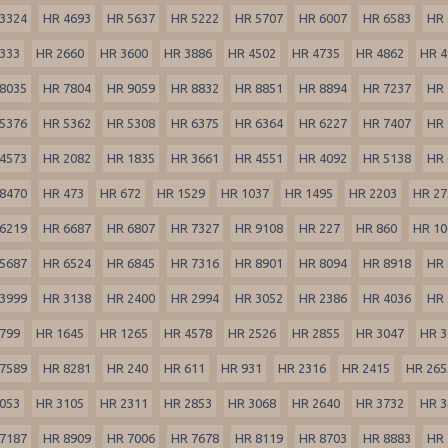
3324
HR 4693
HR 5637
HR 5222
HR 5707
HR 6007
HR 6583
HR 
333
HR 2660
HR 3600
HR 3886
HR 4502
HR 4735
HR 4862
HR 4
8035
HR 7804
HR 9059
HR 8832
HR 8851
HR 8894
HR 7237
HR 
5376
HR 5362
HR 5308
HR 6375
HR 6364
HR 6227
HR 7407
HR 
4573
HR 2082
HR 1835
HR 3661
HR 4551
HR 4092
HR 5138
HR 
8470
HR 473
HR 672
HR 1529
HR 1037
HR 1495
HR 2203
HR 27
6219
HR 6687
HR 6807
HR 7327
HR 9108
HR 227
HR 860
HR 10
5687
HR 6524
HR 6845
HR 7316
HR 8901
HR 8094
HR 8918
HR 
3999
HR 3138
HR 2400
HR 2994
HR 3052
HR 2386
HR 4036
HR 
799
HR 1645
HR 1265
HR 4578
HR 2526
HR 2855
HR 3047
HR 3
7589
HR 8281
HR 240
HR 611
HR 931
HR 2316
HR 2415
HR 265
053
HR 3105
HR 2311
HR 2853
HR 3068
HR 2640
HR 3732
HR 3
7187
HR 8909
HR 7006
HR 7678
HR 8119
HR 8703
HR 8883
HR 