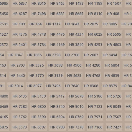
6985
HR 6857
HR 8016
HR 8463
HR 1492
HR 1189
HR 1507
HR 
5450
HR 6287
HR 7498
HR 6882
HR 8685
HR 8110
HR 408
HR 1
7531
HR 109
HR 164
HR 1317
HR 1643
HR 2875
HR 3085
HR 28
1527
HR 4576
HR 4748
HR 4476
HR 4334
HR 6025
HR 5595
HR 
2572
HR 2401
HR 3784
HR 4169
HR 3840
HR 4253
HR 4803
HR 
54
HR 1847
HR 1856
HR 2758
HR 2708
HR 2607
HR 3494
HR 56
163
HR 2703
HR 3326
HR 3698
HR 4906
HR 4280
HR 6804
HR 6
514
HR 3440
HR 3770
HR 3939
HR 4625
HR 4768
HR 4839
HR 5
91
HR 3014
HR 6077
HR 7496
HR 7640
HR 8306
HR 8379
HR 84
4800
HR 6135
HR 5139
HR 5412
HR 5678
HR 5186
HR 5726
HR 
6469
HR 7282
HR 6800
HR 8740
HR 9010
HR 7123
HR 8049
HR 
4165
HR 5762
HR 5590
HR 6594
HR 8769
HR 7971
HR 7507
HR 
5875
HR 5573
HR 6397
HR 6780
HR 7278
HR 7166
HR 7427
HR 