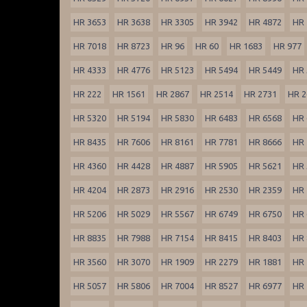
HR 3653
HR 3638
HR 3305
HR 3942
HR 4872
HR 
HR 7018
HR 8723
HR 96
HR 60
HR 1683
HR 977
HR 4333
HR 4776
HR 5123
HR 5494
HR 5449
HR 
HR 222
HR 1561
HR 2867
HR 2514
HR 2731
HR 2
HR 5320
HR 5194
HR 5830
HR 6483
HR 6568
HR 
HR 8435
HR 7606
HR 8161
HR 7781
HR 8666
HR 
HR 4360
HR 4428
HR 4887
HR 5905
HR 5621
HR 
HR 4204
HR 2873
HR 2916
HR 2530
HR 2359
HR 
HR 5206
HR 5029
HR 5567
HR 6749
HR 6750
HR 
HR 8835
HR 7988
HR 7154
HR 8415
HR 8403
HR 
HR 3560
HR 3070
HR 1909
HR 2279
HR 1881
HR 
HR 5057
HR 5806
HR 7004
HR 8527
HR 6977
HR 