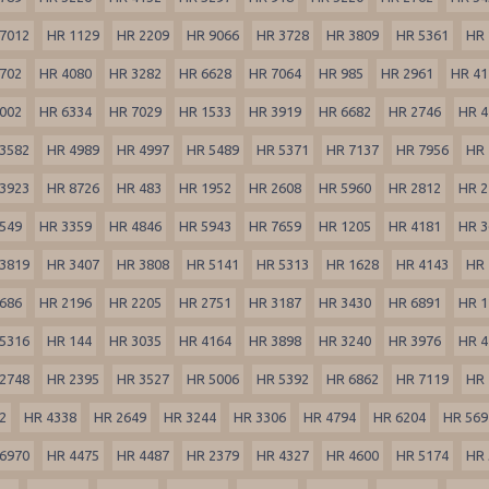
7012
HR 1129
HR 2209
HR 9066
HR 3728
HR 3809
HR 5361
HR 
702
HR 4080
HR 3282
HR 6628
HR 7064
HR 985
HR 2961
HR 41
002
HR 6334
HR 7029
HR 1533
HR 3919
HR 6682
HR 2746
HR 4
3582
HR 4989
HR 4997
HR 5489
HR 5371
HR 7137
HR 7956
HR 
3923
HR 8726
HR 483
HR 1952
HR 2608
HR 5960
HR 2812
HR 2
549
HR 3359
HR 4846
HR 5943
HR 7659
HR 1205
HR 4181
HR 3
3819
HR 3407
HR 3808
HR 5141
HR 5313
HR 1628
HR 4143
HR 
686
HR 2196
HR 2205
HR 2751
HR 3187
HR 3430
HR 6891
HR 1
5316
HR 144
HR 3035
HR 4164
HR 3898
HR 3240
HR 3976
HR 4
2748
HR 2395
HR 3527
HR 5006
HR 5392
HR 6862
HR 7119
HR 
2
HR 4338
HR 2649
HR 3244
HR 3306
HR 4794
HR 6204
HR 569
6970
HR 4475
HR 4487
HR 2379
HR 4327
HR 4600
HR 5174
HR 