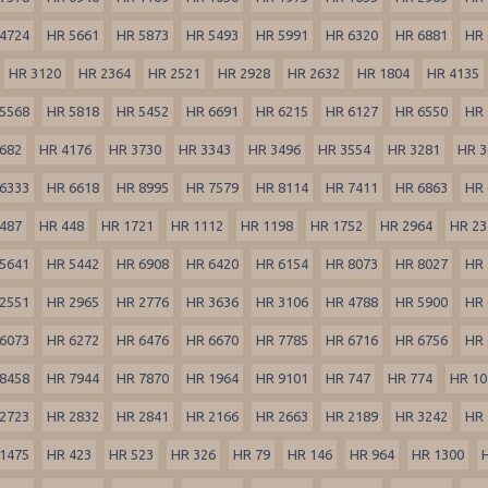
4724
HR 5661
HR 5873
HR 5493
HR 5991
HR 6320
HR 6881
HR 
HR 3120
HR 2364
HR 2521
HR 2928
HR 2632
HR 1804
HR 4135
5568
HR 5818
HR 5452
HR 6691
HR 6215
HR 6127
HR 6550
HR 
682
HR 4176
HR 3730
HR 3343
HR 3496
HR 3554
HR 3281
HR 3
6333
HR 6618
HR 8995
HR 7579
HR 8114
HR 7411
HR 6863
HR 
487
HR 448
HR 1721
HR 1112
HR 1198
HR 1752
HR 2964
HR 23
5641
HR 5442
HR 6908
HR 6420
HR 6154
HR 8073
HR 8027
HR 
2551
HR 2965
HR 2776
HR 3636
HR 3106
HR 4788
HR 5900
HR 
6073
HR 6272
HR 6476
HR 6670
HR 7785
HR 6716
HR 6756
HR 
8458
HR 7944
HR 7870
HR 1964
HR 9101
HR 747
HR 774
HR 10
2723
HR 2832
HR 2841
HR 2166
HR 2663
HR 2189
HR 3242
HR 
1475
HR 423
HR 523
HR 326
HR 79
HR 146
HR 964
HR 1300