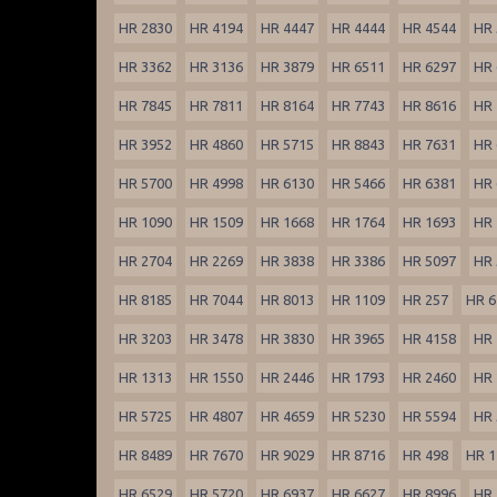
HR 2830
HR 4194
HR 4447
HR 4444
HR 4544
HR 
HR 3362
HR 3136
HR 3879
HR 6511
HR 6297
HR 
HR 7845
HR 7811
HR 8164
HR 7743
HR 8616
HR 
HR 3952
HR 4860
HR 5715
HR 8843
HR 7631
HR 
HR 5700
HR 4998
HR 6130
HR 5466
HR 6381
HR 
HR 1090
HR 1509
HR 1668
HR 1764
HR 1693
HR 
HR 2704
HR 2269
HR 3838
HR 3386
HR 5097
HR 
HR 8185
HR 7044
HR 8013
HR 1109
HR 257
HR 6
HR 3203
HR 3478
HR 3830
HR 3965
HR 4158
HR 
HR 1313
HR 1550
HR 2446
HR 1793
HR 2460
HR 
HR 5725
HR 4807
HR 4659
HR 5230
HR 5594
HR 
HR 8489
HR 7670
HR 9029
HR 8716
HR 498
HR 1
HR 6529
HR 5720
HR 6937
HR 6627
HR 8996
HR 