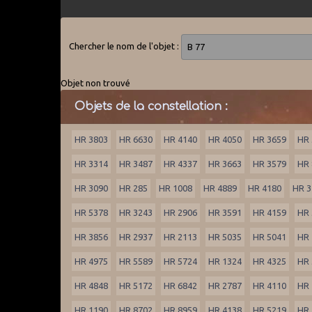
Chercher le nom de l'objet :
Objet non trouvé
Objets de la constellation :
HR 3803
HR 6630
HR 4140
HR 4050
HR 3659
HR 
HR 3314
HR 3487
HR 4337
HR 3663
HR 3579
HR 
HR 3090
HR 285
HR 1008
HR 4889
HR 4180
HR 3
HR 5378
HR 3243
HR 2906
HR 3591
HR 4159
HR 
HR 3856
HR 2937
HR 2113
HR 5035
HR 5041
HR 
HR 4975
HR 5589
HR 5724
HR 1324
HR 4325
HR 
HR 4848
HR 5172
HR 6842
HR 2787
HR 4110
HR 
HR 1190
HR 8702
HR 8959
HR 4138
HR 5219
HR 