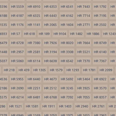
5596
HR 5559
HR 6910
HR 6353
HR 6541
HR 7443
HR 1792
HR 
6188
HR 6187
HR 6325
HR 6443
HR 6162
HR 7714
HR 7195
HR 
1535
HR 1176
HR 1141
HR 2065
HR 1604
HR 2771
HR 2502
HR 
6933
HR 57
HR 618
HR 189
HR 9104
HR 1482
HR 1886
HR 1243
6479
HR 6728
HR 7380
HR 7926
HR 8020
HR 7664
HR 8749
HR 
1448
HR 2957
HR 2581
HR 3194
HR 3308
HR 5521
HR 6140
HR 
5037
HR 5060
HR 6114
HR 6638
HR 6542
HR 7370
HR 7367
HR 
HR 218
HR 439
HR 1305
HR 1579
HR 1293
HR 1781
HR 2099
4536
HR 5955
HR 6440
HR 4673
HR 5692
HR 5464
HR 6922
HR 
2186
HR 2690
HR 2251
HR 2512
HR 3245
HR 3925
HR 3570
HR 
5575
HR 6214
HR 6481
HR 6768
HR 7392
HR 7055
HR 8357
HR 
286
HR 1521
HR 1581
HR 1911
HR 1403
HR 2940
HR 2761
HR 2
7378
HR 6946
HR 1169
HR 1050
HR 1975
HR 1655
HR 2963
HR 