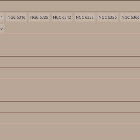
04
NGC 6316
NGC 6325
NGC 6342
NGC 6355
NGC 6356
NGC 6366
70