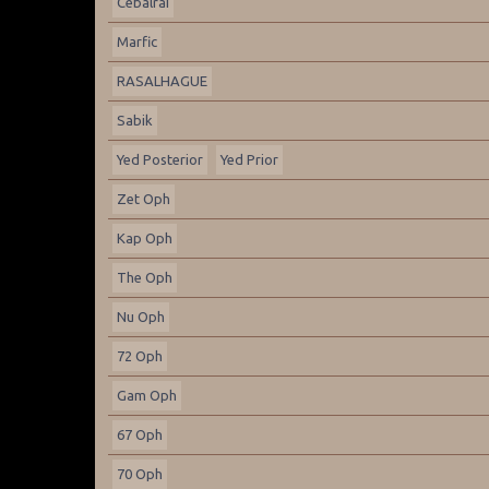
Cebalrai
Marfic
RASALHAGUE
Sabik
Yed Posterior
Yed Prior
Zet Oph
Kap Oph
The Oph
Nu Oph
72 Oph
Gam Oph
67 Oph
70 Oph