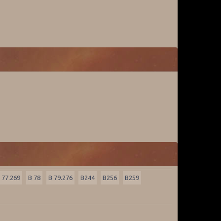
 77.269
B 78
B 79.276
B244
B256
B259