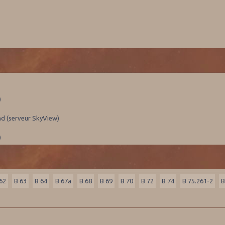
)
nd (serveur SkyView)
)
62
B 63
B 64
B 67a
B 68
B 69
B 70
B 72
B 74
B 75.261-2
B