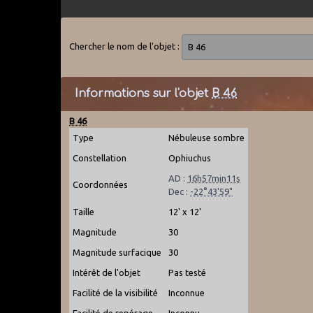
Chercher le nom de l'objet :
Informations sur l'objet
B 46
B 46
Type
Nébuleuse sombre
Constellation
Ophiuchus
AD :
16h57min11s
Coordonnées
Dec :
-22°43'59"
Taille
12' x 12'
Magnitude
30
Magnitude surfacique
30
Intérêt de l'objet
Pas testé
Facilité de la visibilité
Inconnue
Facilité de repérage
Inconnu