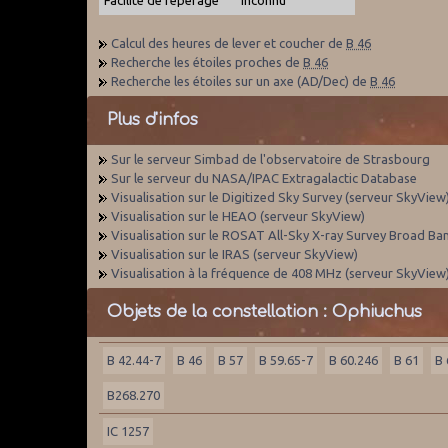
Calcul des heures de lever et coucher de
B 46
Recherche les étoiles proches de
B 46
Recherche les étoiles sur un axe (AD/Dec) de
B 46
Plus d'infos
Sur le serveur Simbad de l'observatoire de Strasbourg
Sur le serveur du NASA/IPAC Extragalactic Database
Visualisation sur le Digitized Sky Survey (serveur SkyView
Visualisation sur le HEAO (serveur SkyView)
Visualisation sur le ROSAT All-Sky X-ray Survey Broad Ba
Visualisation sur le IRAS (serveur SkyView)
Visualisation à la fréquence de 408 MHz (serveur SkyView
Objets de la constellation : Ophiuchus
B 42.44-7
B 46
B 57
B 59.65-7
B 60.246
B 61
B 
B268.270
IC 1257