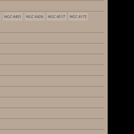
NGC 6401
NGC 6426
NGC 6517
NGC 6172