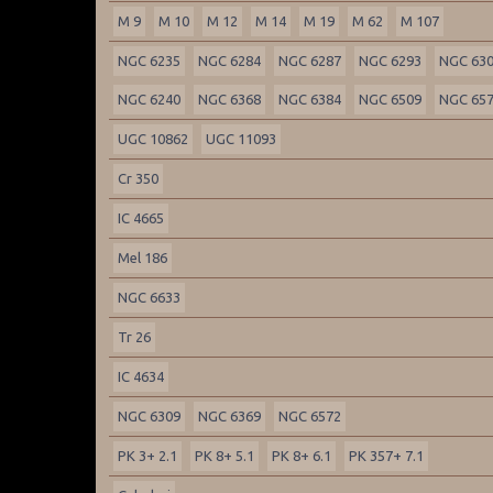
M 9
M 10
M 12
M 14
M 19
M 62
M 107
NGC 6235
NGC 6284
NGC 6287
NGC 6293
NGC 63
NGC 6240
NGC 6368
NGC 6384
NGC 6509
NGC 65
UGC 10862
UGC 11093
Cr 350
IC 4665
Mel 186
NGC 6633
Tr 26
IC 4634
NGC 6309
NGC 6369
NGC 6572
PK 3+ 2.1
PK 8+ 5.1
PK 8+ 6.1
PK 357+ 7.1