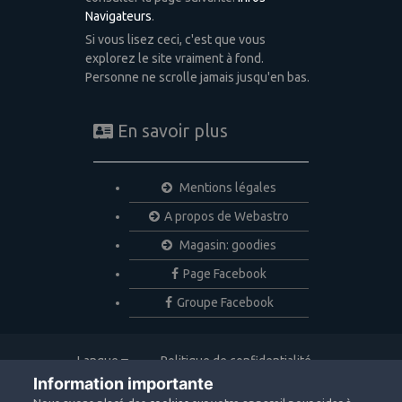
Navigateurs
.
Si vous lisez ceci, c'est que vous
explorez le site vraiment à fond.
Personne ne scrolle jamais jusqu'en bas.
En savoir plus
Mentions légales
A propos de Webastro
Magasin: goodies
Page Facebook
Groupe Facebook
Langue
Politique de confidentialité
Nous contacter
Cookies
Information importante
Copyright © 2020 Webastro