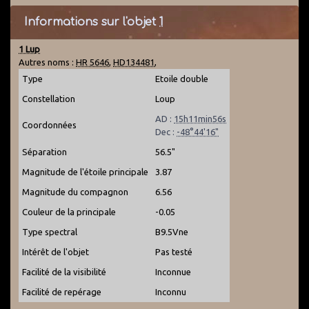
Informations sur l'objet
1
1 Lup
Autres noms :
HR 5646
,
HD134481
,
Type
Etoile double
Constellation
Loup
AD :
15h11min56s
Coordonnées
Dec :
-48°44'16"
Séparation
56.5"
Magnitude de l'étoile principale
3.87
Magnitude du compagnon
6.56
Couleur de la principale
-0.05
Type spectral
B9.5Vne
Intérêt de l'objet
Pas testé
Facilité de la visibilité
Inconnue
Facilité de repérage
Inconnu