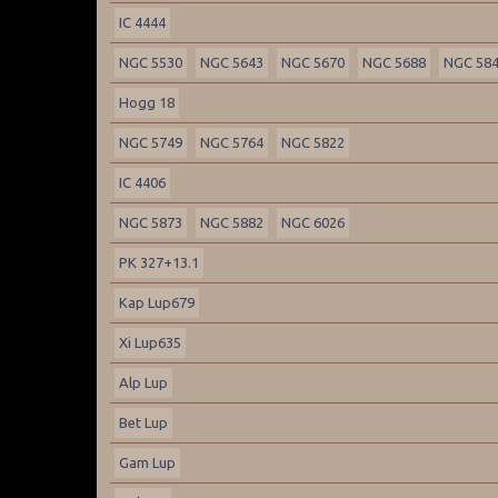
IC 4444
NGC 5530
NGC 5643
NGC 5670
NGC 5688
NGC 58
Hogg 18
NGC 5749
NGC 5764
NGC 5822
IC 4406
NGC 5873
NGC 5882
NGC 6026
PK 327+13.1
Kap Lup679
Xi Lup635
Alp Lup
Bet Lup
Gam Lup