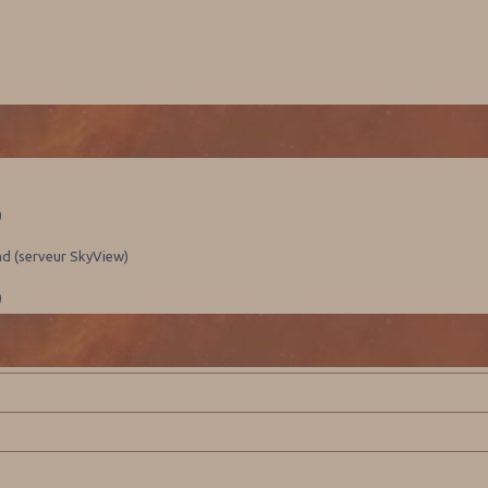
)
nd (serveur SkyView)
)