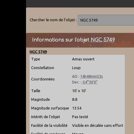
Chercher le nom de l'objet :
Informations sur l'objet
NGC 5749
NGC 5749
Type
Amas ouvert
Constellation
Loup
AD :
14h48min53s
Coordonnées
Dec :
-54°30'0"
Taille
10' x 10'
Magnitude
8.8
Magnitude surfacique
13.54
Intérêt de l'objet
Pas testé
Facilité de la visibilité
Visible en décalée sans effort
Facilité de repérage
Moyen