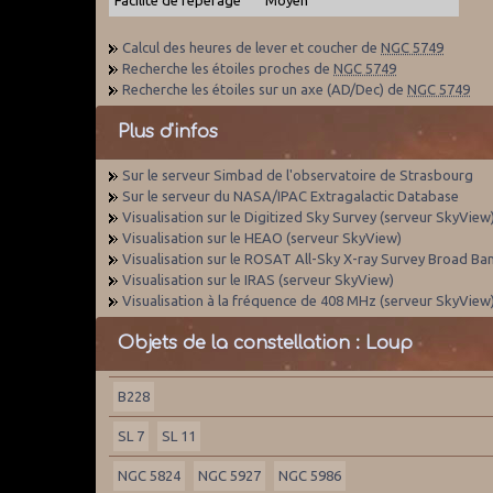
Calcul des heures de lever et coucher de
NGC 5749
Recherche les étoiles proches de
NGC 5749
Recherche les étoiles sur un axe (AD/Dec) de
NGC 5749
Plus d'infos
Sur le serveur Simbad de l'observatoire de Strasbourg
Sur le serveur du NASA/IPAC Extragalactic Database
Visualisation sur le Digitized Sky Survey (serveur SkyView
Visualisation sur le HEAO (serveur SkyView)
Visualisation sur le ROSAT All-Sky X-ray Survey Broad Ba
Visualisation sur le IRAS (serveur SkyView)
Visualisation à la fréquence de 408 MHz (serveur SkyView
Objets de la constellation : Loup
B228
SL 7
SL 11
NGC 5824
NGC 5927
NGC 5986