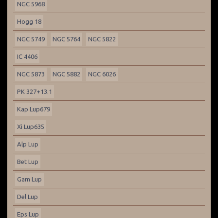
NGC 5968
Hogg 18
NGC 5749
NGC 5764
NGC 5822
IC 4406
NGC 5873
NGC 5882
NGC 6026
PK 327+13.1
Kap Lup679
Xi Lup635
Alp Lup
Bet Lup
Gam Lup
Del Lup
Eps Lup