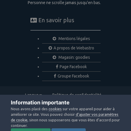
Personne ne scrolle jamais jusqu'en bas.
En savoir plus
Mentions légales
A propos de Webastro
Magasin: goodies
Page Facebook
Groupe Facebook
Langue
Politique de confidentialité
Nous contacter
Cookies
Information importante
Copyright © 2020 Webastro
Nous avons placé des
cookies
sur votre appareil pour aider à
Powered by Invision Community
améliorer ce site. Vous pouvez choisir
d’ajuster vos paramètres
de cookie
, sinon nous supposerons que vous êtes d’accord pour
continuer.