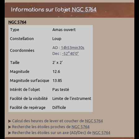
Informations sur l'objet
NGC 5764
NGC 5764
Type
Amas ouvert
Constellation
Loup
AD :
14h53min30s
Coordonnées
Dec :
-52°40'0"
Taille
2' x 2'
Magnitude
12.6
Magnitude surfacique
13.85
Intérêt de l'objet
Pas testé
Facilité de la visibilité
Limite de l'instrument
Facilité de repérage
Difficile
Calcul des heures de lever et coucher de
NGC 5764
Recherche les étoiles proches de
NGC 5764
Recherche les étoiles sur un axe (AD/Dec) de
NGC 5764