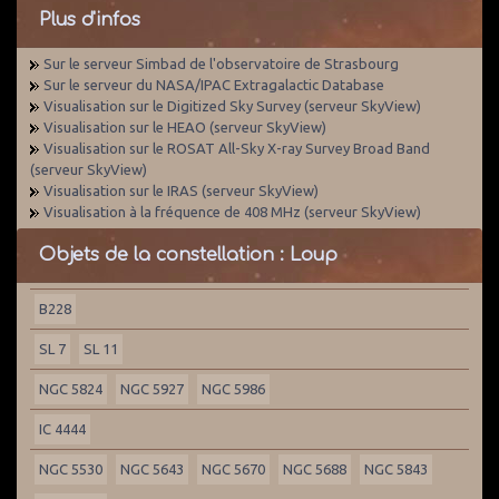
Plus d'infos
Sur le serveur Simbad de l'observatoire de Strasbourg
Sur le serveur du NASA/IPAC Extragalactic Database
Visualisation sur le Digitized Sky Survey (serveur SkyView)
Visualisation sur le HEAO (serveur SkyView)
Visualisation sur le ROSAT All-Sky X-ray Survey Broad Band
(serveur SkyView)
Visualisation sur le IRAS (serveur SkyView)
Visualisation à la fréquence de 408 MHz (serveur SkyView)
Objets de la constellation : Loup
B228
SL 7
SL 11
NGC 5824
NGC 5927
NGC 5986
IC 4444
NGC 5530
NGC 5643
NGC 5670
NGC 5688
NGC 5843