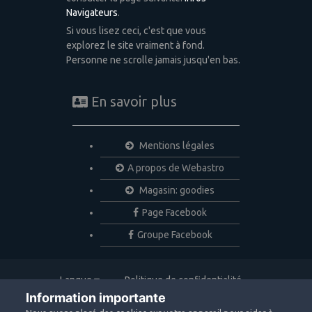
Navigateurs
.
Si vous lisez ceci, c'est que vous
explorez le site vraiment à fond.
Personne ne scrolle jamais jusqu'en bas.
En savoir plus
Mentions légales
A propos de Webastro
Magasin: goodies
Page Facebook
Groupe Facebook
Langue
Politique de confidentialité
Nous contacter
Cookies
Information importante
Copyright © 2020 Webastro