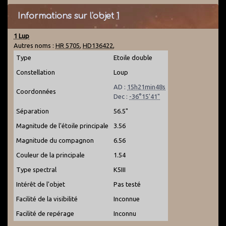
Informations sur l'objet
1
1 Lup
Autres noms :
HR 5705
,
HD136422
,
Type
Etoile double
Constellation
Loup
AD :
15h21min48s
Coordonnées
Dec :
-36°15'41"
Séparation
56.5"
Magnitude de l'étoile principale
3.56
Magnitude du compagnon
6.56
Couleur de la principale
1.54
Type spectral
K5III
Intérêt de l'objet
Pas testé
Facilité de la visibilité
Inconnue
Facilité de repérage
Inconnu