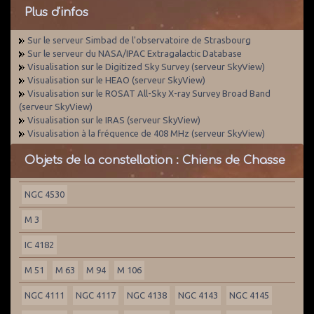
Plus d'infos
Sur le serveur Simbad de l'observatoire de Strasbourg
Sur le serveur du NASA/IPAC Extragalactic Database
Visualisation sur le Digitized Sky Survey (serveur SkyView)
Visualisation sur le HEAO (serveur SkyView)
Visualisation sur le ROSAT All-Sky X-ray Survey Broad Band
(serveur SkyView)
Visualisation sur le IRAS (serveur SkyView)
Visualisation à la fréquence de 408 MHz (serveur SkyView)
Objets de la constellation : Chiens de Chasse
NGC 4530
M 3
IC 4182
M 51
M 63
M 94
M 106
NGC 4111
NGC 4117
NGC 4138
NGC 4143
NGC 4145