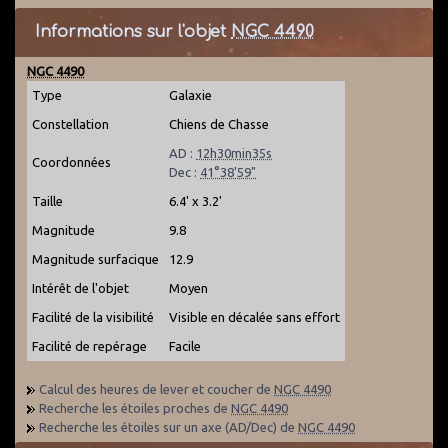
Informations sur l'objet
NGC 4490
NGC 4490
Type
Galaxie
Constellation
Chiens de Chasse
AD :
12h30min35s
Coordonnées
Dec :
41°38'59"
Taille
6.4' x 3.2'
Magnitude
9.8
Magnitude surfacique
12.9
Intérêt de l'objet
Moyen
Facilité de la visibilité
Visible en décalée sans effort
Facilité de repérage
Facile
Calcul des heures de lever et coucher de
NGC 4490
Recherche les étoiles proches de
NGC 4490
Recherche les étoiles sur un axe (AD/Dec) de
NGC 4490