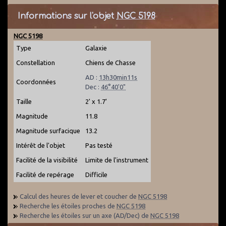
Informations sur l'objet
NGC 5198
NGC 5198
Type
Galaxie
Constellation
Chiens de Chasse
AD :
13h30min11s
Coordonnées
Dec :
46°40'0"
Taille
2' x 1.7'
Magnitude
11.8
Magnitude surfacique
13.2
Intérêt de l'objet
Pas testé
Facilité de la visibilité
Limite de l'instrument
Facilité de repérage
Difficile
Calcul des heures de lever et coucher de
NGC 5198
Recherche les étoiles proches de
NGC 5198
Recherche les étoiles sur un axe (AD/Dec) de
NGC 5198