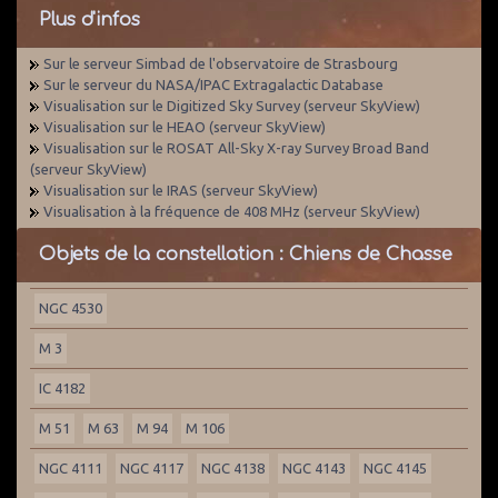
Plus d'infos
Sur le serveur Simbad de l'observatoire de Strasbourg
Sur le serveur du NASA/IPAC Extragalactic Database
Visualisation sur le Digitized Sky Survey (serveur SkyView)
Visualisation sur le HEAO (serveur SkyView)
Visualisation sur le ROSAT All-Sky X-ray Survey Broad Band
(serveur SkyView)
Visualisation sur le IRAS (serveur SkyView)
Visualisation à la fréquence de 408 MHz (serveur SkyView)
Objets de la constellation : Chiens de Chasse
NGC 4530
M 3
IC 4182
M 51
M 63
M 94
M 106
NGC 4111
NGC 4117
NGC 4138
NGC 4143
NGC 4145