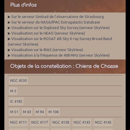
Plus d'infos
Sur le serveur Simbad de l'observatoire de Strasbourg
Sur le serveur du NASA/IPAC Extragalactic Database
Visualisation sur le Digitized Sky Survey (serveur SkyView)
Visualisation sur le HEAO (serveur SkyView)
Visualisation sur le ROSAT All-Sky X-ray Survey Broad Band
(serveur SkyView)
Visualisation sur le IRAS (serveur SkyView)
Visualisation à la fréquence de 408 MHz (serveur SkyView)
Objets de la constellation : Chiens de Chasse
NGC 4530
M 3
IC 4182
M 51
M 63
M 94
M 106
NGC 4111
NGC 4117
NGC 4138
NGC 4143
NGC 4145