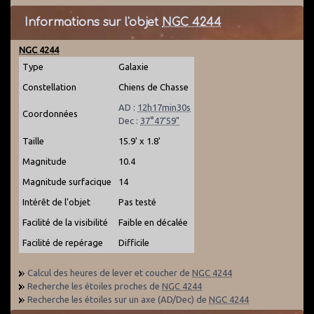
Informations sur l'objet
NGC 4244
NGC 4244
Type
Galaxie
Constellation
Chiens de Chasse
AD :
12h17min30s
Coordonnées
Dec :
37°47'59"
Taille
15.9' x 1.8'
Magnitude
10.4
Magnitude surfacique
14
Intérêt de l'objet
Pas testé
Facilité de la visibilité
Faible en décalée
Facilité de repérage
Difficile
Calcul des heures de lever et coucher de
NGC 4244
Recherche les étoiles proches de
NGC 4244
Recherche les étoiles sur un axe (AD/Dec) de
NGC 4244