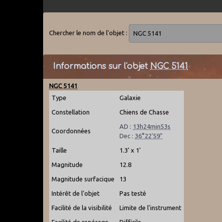
Chercher le nom de l'objet :
Informations sur l'objet
NGC 5141
NGC 5141
Type
Galaxie
Constellation
Chiens de Chasse
AD :
13h24min53s
Coordonnées
Dec :
36°22'59"
Taille
1.3' x 1'
Magnitude
12.8
Magnitude surfacique
13
Intérêt de l'objet
Pas testé
Facilité de la visibilité
Limite de l'instrument
Facilité de repérage
Difficile