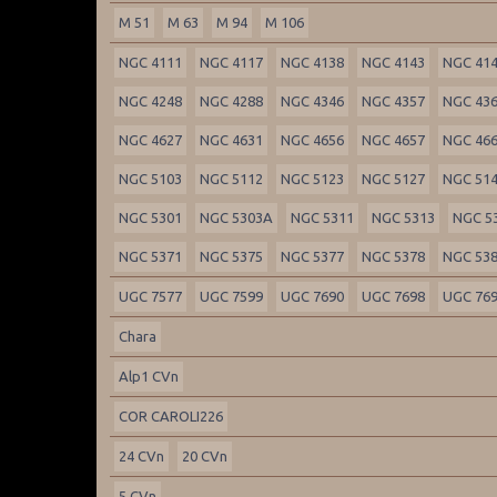
M 51
M 63
M 94
M 106
NGC 4111
NGC 4117
NGC 4138
NGC 4143
NGC 41
NGC 4248
NGC 4288
NGC 4346
NGC 4357
NGC 43
NGC 4627
NGC 4631
NGC 4656
NGC 4657
NGC 46
NGC 5103
NGC 5112
NGC 5123
NGC 5127
NGC 51
NGC 5301
NGC 5303A
NGC 5311
NGC 5313
NGC 5
NGC 5371
NGC 5375
NGC 5377
NGC 5378
NGC 53
UGC 7577
UGC 7599
UGC 7690
UGC 7698
UGC 76
Chara
Alp1 CVn
COR CAROLI226
24 CVn
20 CVn
5 CVn