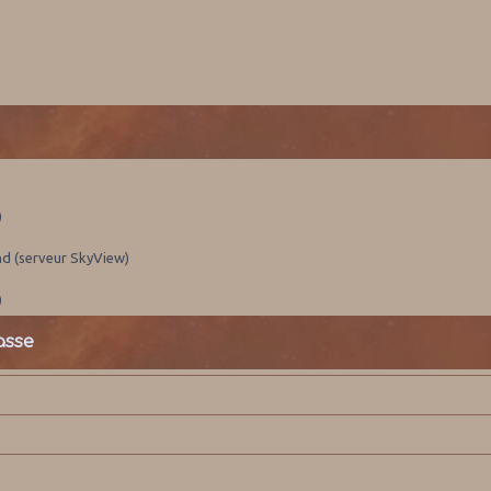
)
nd (serveur SkyView)
)
asse