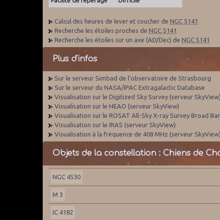
Calcul des heures de lever et coucher de
NGC 5141
Recherche les étoiles proches de
NGC 5141
Recherche les étoiles sur un axe (AD/Dec) de
NGC 5141
Plus d'infos
Sur le serveur Simbad de l'observatoire de Strasbourg
Sur le serveur du NASA/IPAC Extragalactic Database
Visualisation sur le Digitized Sky Survey (serveur SkyView
Visualisation sur le HEAO (serveur SkyView)
Visualisation sur le ROSAT All-Sky X-ray Survey Broad Ba
Visualisation sur le IRAS (serveur SkyView)
Visualisation à la fréquence de 408 MHz (serveur SkyView
Objets de la constellation : Chiens de Ch
NGC 4530
M 3
IC 4182