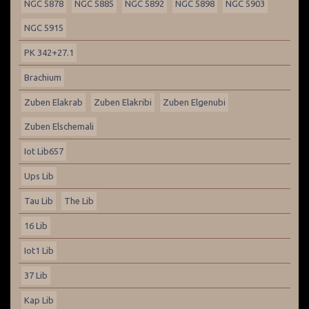
NGC 5878
NGC 5885
NGC 5892
NGC 5898
NGC 5903
NGC 5915
PK 342+27.1
Brachium
Zuben Elakrab
Zuben Elakribi
Zuben Elgenubi
Zuben Elschemali
Iot Lib657
Ups Lib
Tau Lib
The Lib
16 Lib
Iot1 Lib
37 Lib
Kap Lib