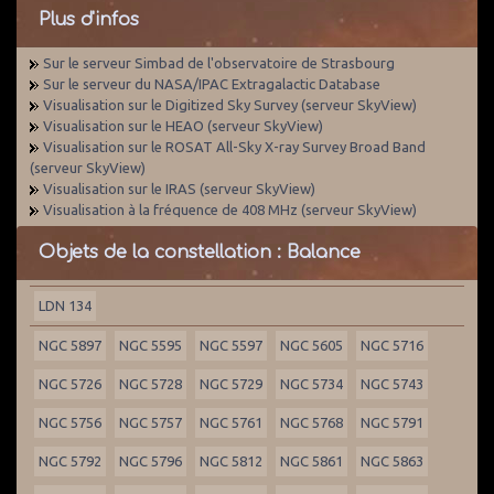
Plus d'infos
Sur le serveur Simbad de l'observatoire de Strasbourg
Sur le serveur du NASA/IPAC Extragalactic Database
Visualisation sur le Digitized Sky Survey (serveur SkyView)
Visualisation sur le HEAO (serveur SkyView)
Visualisation sur le ROSAT All-Sky X-ray Survey Broad Band
(serveur SkyView)
Visualisation sur le IRAS (serveur SkyView)
Visualisation à la fréquence de 408 MHz (serveur SkyView)
Objets de la constellation : Balance
LDN 134
NGC 5897
NGC 5595
NGC 5597
NGC 5605
NGC 5716
NGC 5726
NGC 5728
NGC 5729
NGC 5734
NGC 5743
NGC 5756
NGC 5757
NGC 5761
NGC 5768
NGC 5791
NGC 5792
NGC 5796
NGC 5812
NGC 5861
NGC 5863