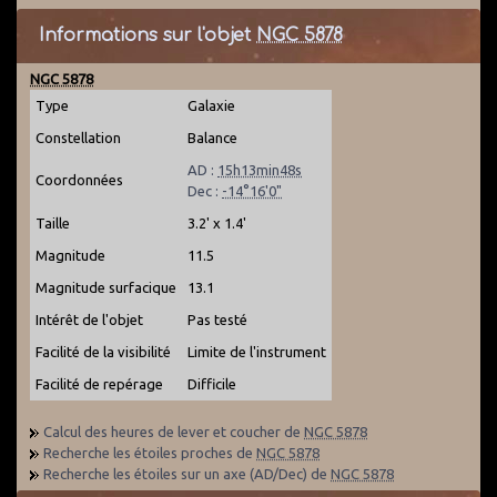
Informations sur l'objet
NGC 5878
NGC 5878
Type
Galaxie
Constellation
Balance
AD :
15h13min48s
Coordonnées
Dec :
-14°16'0"
Taille
3.2' x 1.4'
Magnitude
11.5
Magnitude surfacique
13.1
Intérêt de l'objet
Pas testé
Facilité de la visibilité
Limite de l'instrument
Facilité de repérage
Difficile
Calcul des heures de lever et coucher de
NGC 5878
Recherche les étoiles proches de
NGC 5878
Recherche les étoiles sur un axe (AD/Dec) de
NGC 5878