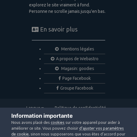
explorez le site vraiment à fond.
Personne ne scrolle jamais jusqu'en bas.
En savoir plus
Mentions légales
A propos de Webastro
Magasin: goodies
Page Facebook
Groupe Facebook
Langue
Politique de confidentialité
Nous contacter
Cookies
Information importante
Copyright © 2020 Webastro
Nous avons placé des
cookies
sur votre appareil pour aider à
Powered by Invision Community
améliorer ce site. Vous pouvez choisir
d’ajuster vos paramètres
de cookie
, sinon nous supposerons que vous êtes d’accord pour