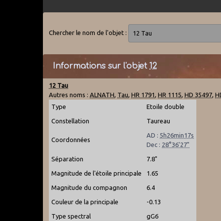
Chercher le nom de l'objet :
Informations sur l'objet
12
12 Tau
Autres noms :
ALNATH
,
Tau
,
HR 1791
,
HR 1115
,
HD 35497
,
H
Type
Etoile double
Constellation
Taureau
AD :
5h26min17s
Coordonnées
Dec :
28°36'27"
Séparation
7.8"
Magnitude de l'étoile principale
1.65
Magnitude du compagnon
6.4
Couleur de la principale
-0.13
Type spectral
gG6