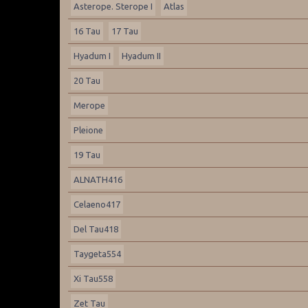
Asterope. Sterope I
Atlas
16 Tau
17 Tau
Hyadum I
Hyadum II
20 Tau
Merope
Pleione
19 Tau
ALNATH416
Celaeno417
Del Tau418
Taygeta554
Xi Tau558
Zet Tau