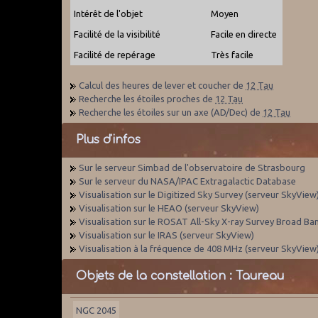
Intérêt de l'objet
Moyen
Facilité de la visibilité
Facile en directe
Facilité de repérage
Très facile
Calcul des heures de lever et coucher de
12 Tau
Recherche les étoiles proches de
12 Tau
Recherche les étoiles sur un axe (AD/Dec) de
12 Tau
Plus d'infos
Sur le serveur Simbad de l'observatoire de Strasbourg
Sur le serveur du NASA/IPAC Extragalactic Database
Visualisation sur le Digitized Sky Survey (serveur SkyView
Visualisation sur le HEAO (serveur SkyView)
Visualisation sur le ROSAT All-Sky X-ray Survey Broad Ba
Visualisation sur le IRAS (serveur SkyView)
Visualisation à la fréquence de 408 MHz (serveur SkyView
Objets de la constellation : Taureau
NGC 2045