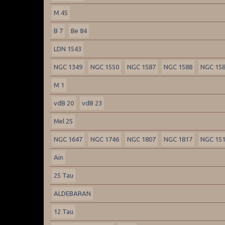
M 45
B 7
Be 84
LDN 1543
NGC 1349
NGC 1550
NGC 1587
NGC 1588
NGC 15
M 1
vdB 20
vdB 23
Mel 25
NGC 1647
NGC 1746
NGC 1807
NGC 1817
NGC 15
Ain
25 Tau
ALDEBARAN
12 Tau