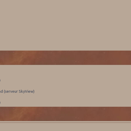
)
nd (serveur SkyView)
)