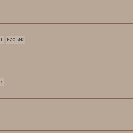
89
NGC 1642
14