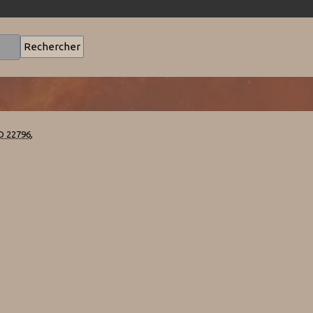
D 22796
,