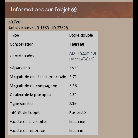
Informations sur l'objet
60
60 Tau
Autres noms :
HR 1368
,
HD 27628
,
Type
Etoile double
Constellation
Taureau
AD :
4h22min3s
Coordonnées
Dec :
14°4'37"
Séparation
56.5"
Magnitude de l'étoile principale
5.72
Magnitude du compagnon
6.56
Couleur de la principale
0.32
Type spectral
A3m
Intérêt de l'objet
Pas testé
Facilité de la visibilité
Inconnue
Facilité de repérage
Inconnu