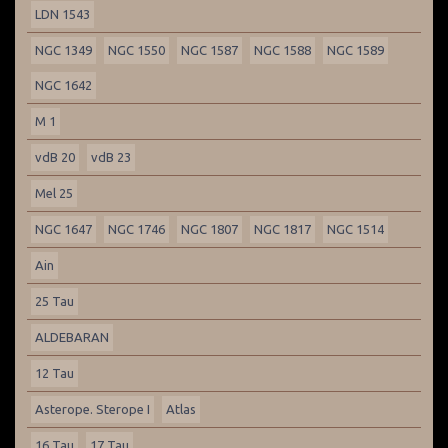
LDN 1543
NGC 1349
NGC 1550
NGC 1587
NGC 1588
NGC 1589
NGC 1642
M 1
vdB 20
vdB 23
Mel 25
NGC 1647
NGC 1746
NGC 1807
NGC 1817
NGC 1514
Ain
25 Tau
ALDEBARAN
12 Tau
Asterope. Sterope I
Atlas
16 Tau
17 Tau