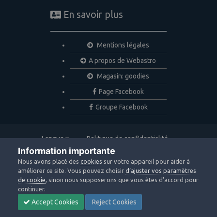
En savoir plus
Mentions légales
A propos de Webastro
Magasin: goodies
Page Facebook
Groupe Facebook
Langue
Politique de confidentialité
Nous contacter
Cookies
Information importante
Copyright © 2020 Webastro
Nous avons placé des
cookies
sur votre appareil pour aider à
Powered by Invision Community
améliorer ce site. Vous pouvez choisir
d’ajuster vos paramètres
de cookie
, sinon nous supposerons que vous êtes d’accord pour
continuer.
Accept Cookies
Reject Cookies