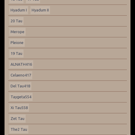
Hyadum I
Hyadum II
20 Tau
Merope
Pleione
19 Tau
ALNATH416
Celaeno417
Del Tau418
Taygeta554
Xi Tau558
Zet Tau
The2 Tau