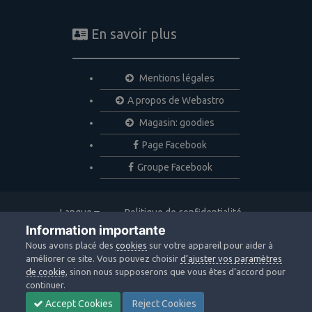
En savoir plus
Mentions légales
A propos de Webastro
Magasin: goodies
Page Facebook
Groupe Facebook
Langue
Politique de confidentialité
Nous contacter
Cookies
Information importante
Copyright © 2020 Webastro
Nous avons placé des
cookies
sur votre appareil pour aider à
Powered by Invision Community
améliorer ce site. Vous pouvez choisir
d’ajuster vos paramètres
de cookie
, sinon nous supposerons que vous êtes d’accord pour
continuer.
Accept Cookies
Reject Cookies