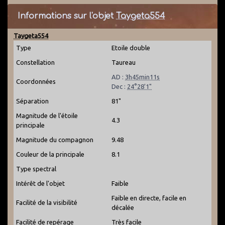
Informations sur l'objet
Taygeta554
Taygeta554
Type
Etoile double
Constellation
Taureau
AD :
3h45min11s
Coordonnées
Dec :
24°28'1"
Séparation
81"
Magnitude de l'étoile
4.3
principale
Magnitude du compagnon
9.48
Couleur de la principale
8.1
Type spectral
Intérêt de l'objet
Faible
Faible en directe, facile en
Facilité de la visibilité
décalée
Facilité de repérage
Très facile