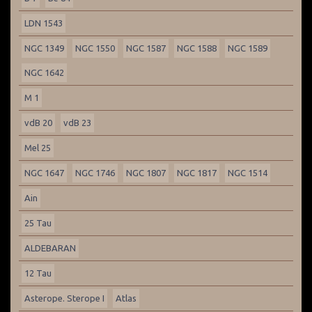
LDN 1543
NGC 1349
NGC 1550
NGC 1587
NGC 1588
NGC 1589
NGC 1642
M 1
vdB 20
vdB 23
Mel 25
NGC 1647
NGC 1746
NGC 1807
NGC 1817
NGC 1514
Ain
25 Tau
ALDEBARAN
12 Tau
Asterope. Sterope I
Atlas