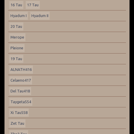
16 Tau
17 Tau
Hyadum I
Hyadum II
20 Tau
Merope
Pleione
19 Tau
ALNATH416
Celaeno417
Del Tau418
Taygeta554
Xi Tau558
Zet Tau