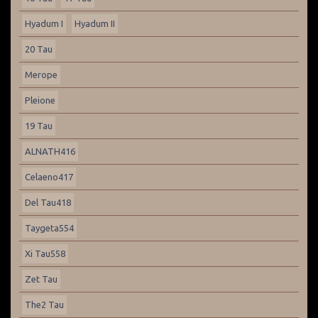
Hyadum I
Hyadum II
20 Tau
Merope
Pleione
19 Tau
ALNATH416
Celaeno417
Del Tau418
Taygeta554
Xi Tau558
Zet Tau
The2 Tau