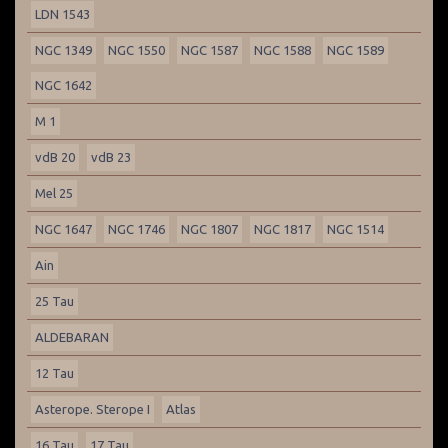
LDN 1543
NGC 1349
NGC 1550
NGC 1587
NGC 1588
NGC 1589
NGC 1642
M 1
vdB 20
vdB 23
Mel 25
NGC 1647
NGC 1746
NGC 1807
NGC 1817
NGC 1514
Ain
25 Tau
ALDEBARAN
12 Tau
Asterope. Sterope I
Atlas
16 Tau
17 Tau