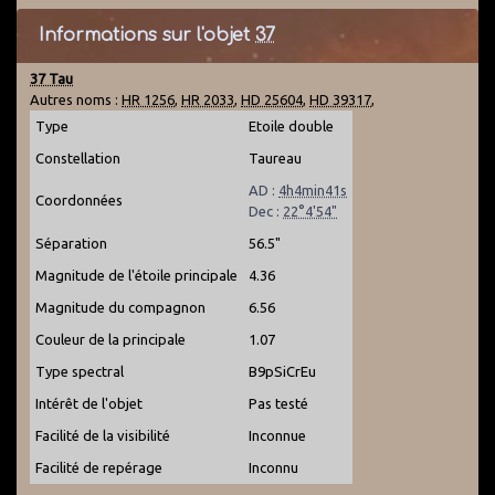
Informations sur l'objet
37
37 Tau
Autres noms :
HR 1256
,
HR 2033
,
HD 25604
,
HD 39317
,
Type
Etoile double
Constellation
Taureau
AD :
4h4min41s
Coordonnées
Dec :
22°4'54"
Séparation
56.5"
Magnitude de l'étoile principale
4.36
Magnitude du compagnon
6.56
Couleur de la principale
1.07
Type spectral
B9pSiCrEu
Intérêt de l'objet
Pas testé
Facilité de la visibilité
Inconnue
Facilité de repérage
Inconnu