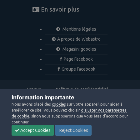
En savoir plus
Mentions légales
A propos de Webastro
Magasin: goodies
Page Facebook
Groupe Facebook
Langue
Politique de confidentialité
Nous contacter
Cookies
Information importante
Copyright © 2020 Webastro
Nous avons placé des
cookies
sur votre appareil pour aider à
Powered by Invision Community
améliorer ce site. Vous pouvez choisir
d’ajuster vos paramètres
de cookie
, sinon nous supposerons que vous êtes d’accord pour
continuer.
Accept Cookies
Reject Cookies