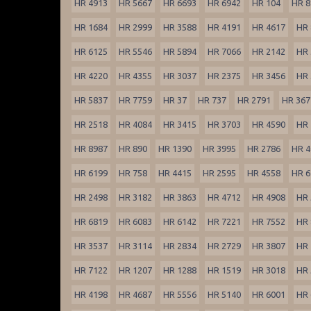
HR 4913
HR 5667
HR 6693
HR 6942
HR 104
HR 8
HR 1684
HR 2999
HR 3588
HR 4191
HR 4617
HR 
HR 6125
HR 5546
HR 5894
HR 7066
HR 2142
HR 
HR 4220
HR 4355
HR 3037
HR 2375
HR 3456
HR 
HR 5837
HR 7759
HR 37
HR 737
HR 2791
HR 367
HR 2518
HR 4084
HR 3415
HR 3703
HR 4590
HR 
HR 8987
HR 890
HR 1390
HR 3995
HR 2786
HR 4
HR 6199
HR 758
HR 4415
HR 2595
HR 4558
HR 6
HR 2498
HR 3182
HR 3863
HR 4712
HR 4908
HR 
HR 6819
HR 6083
HR 6142
HR 7221
HR 7552
HR 
HR 3537
HR 3114
HR 2834
HR 2729
HR 3807
HR 
HR 7122
HR 1207
HR 1288
HR 1519
HR 3018
HR 
HR 4198
HR 4687
HR 5556
HR 5140
HR 6001
HR 