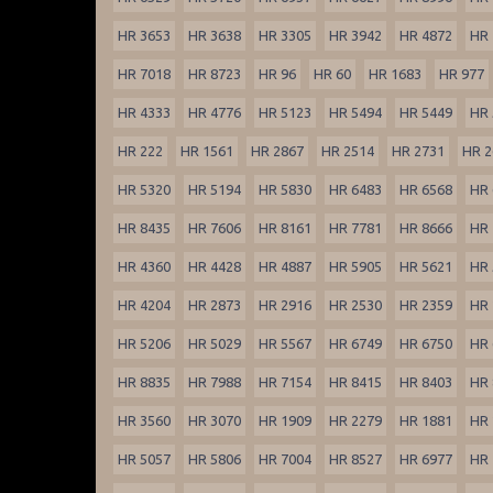
HR 3653
HR 3638
HR 3305
HR 3942
HR 4872
HR 
HR 7018
HR 8723
HR 96
HR 60
HR 1683
HR 977
HR 4333
HR 4776
HR 5123
HR 5494
HR 5449
HR 
HR 222
HR 1561
HR 2867
HR 2514
HR 2731
HR 2
HR 5320
HR 5194
HR 5830
HR 6483
HR 6568
HR 
HR 8435
HR 7606
HR 8161
HR 7781
HR 8666
HR 
HR 4360
HR 4428
HR 4887
HR 5905
HR 5621
HR 
HR 4204
HR 2873
HR 2916
HR 2530
HR 2359
HR 
HR 5206
HR 5029
HR 5567
HR 6749
HR 6750
HR 
HR 8835
HR 7988
HR 7154
HR 8415
HR 8403
HR 
HR 3560
HR 3070
HR 1909
HR 2279
HR 1881
HR 
HR 5057
HR 5806
HR 7004
HR 8527
HR 6977
HR 