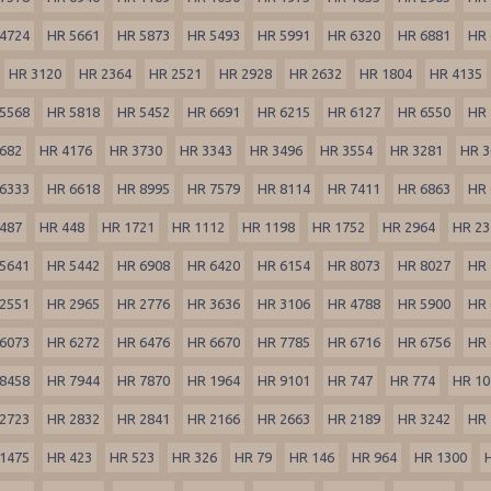
4724
HR 5661
HR 5873
HR 5493
HR 5991
HR 6320
HR 6881
HR 
HR 3120
HR 2364
HR 2521
HR 2928
HR 2632
HR 1804
HR 4135
5568
HR 5818
HR 5452
HR 6691
HR 6215
HR 6127
HR 6550
HR 
682
HR 4176
HR 3730
HR 3343
HR 3496
HR 3554
HR 3281
HR 3
6333
HR 6618
HR 8995
HR 7579
HR 8114
HR 7411
HR 6863
HR 
487
HR 448
HR 1721
HR 1112
HR 1198
HR 1752
HR 2964
HR 23
5641
HR 5442
HR 6908
HR 6420
HR 6154
HR 8073
HR 8027
HR 
2551
HR 2965
HR 2776
HR 3636
HR 3106
HR 4788
HR 5900
HR 
6073
HR 6272
HR 6476
HR 6670
HR 7785
HR 6716
HR 6756
HR 
8458
HR 7944
HR 7870
HR 1964
HR 9101
HR 747
HR 774
HR 10
2723
HR 2832
HR 2841
HR 2166
HR 2663
HR 2189
HR 3242
HR 
1475
HR 423
HR 523
HR 326
HR 79
HR 146
HR 964
HR 1300