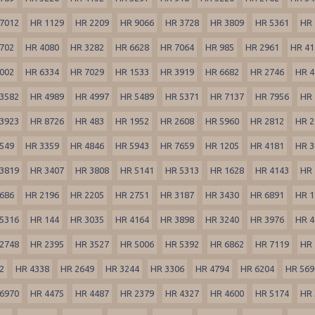
7012
HR 1129
HR 2209
HR 9066
HR 3728
HR 3809
HR 5361
HR 
702
HR 4080
HR 3282
HR 6628
HR 7064
HR 985
HR 2961
HR 41
002
HR 6334
HR 7029
HR 1533
HR 3919
HR 6682
HR 2746
HR 4
3582
HR 4989
HR 4997
HR 5489
HR 5371
HR 7137
HR 7956
HR 
3923
HR 8726
HR 483
HR 1952
HR 2608
HR 5960
HR 2812
HR 2
549
HR 3359
HR 4846
HR 5943
HR 7659
HR 1205
HR 4181
HR 3
3819
HR 3407
HR 3808
HR 5141
HR 5313
HR 1628
HR 4143
HR 
686
HR 2196
HR 2205
HR 2751
HR 3187
HR 3430
HR 6891
HR 1
5316
HR 144
HR 3035
HR 4164
HR 3898
HR 3240
HR 3976
HR 4
2748
HR 2395
HR 3527
HR 5006
HR 5392
HR 6862
HR 7119
HR 
2
HR 4338
HR 2649
HR 3244
HR 3306
HR 4794
HR 6204
HR 569
6970
HR 4475
HR 4487
HR 2379
HR 4327
HR 4600
HR 5174
HR 