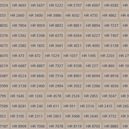
3324
HR 4693
HR 5637
HR 5222
HR 5707
HR 6007
HR 6583
HR 
333
HR 2660
HR 3600
HR 3886
HR 4502
HR 4735
HR 4862
HR 4
8035
HR 7804
HR 9059
HR 8832
HR 8851
HR 8894
HR 7237
HR 
5376
HR 5362
HR 5308
HR 6375
HR 6364
HR 6227
HR 7407
HR 
4573
HR 2082
HR 1835
HR 3661
HR 4551
HR 4092
HR 5138
HR 
8470
HR 473
HR 672
HR 1529
HR 1037
HR 1495
HR 2203
HR 27
6219
HR 6687
HR 6807
HR 7327
HR 9108
HR 227
HR 860
HR 10
5687
HR 6524
HR 6845
HR 7316
HR 8901
HR 8094
HR 8918
HR 
3999
HR 3138
HR 2400
HR 2994
HR 3052
HR 2386
HR 4036
HR 
799
HR 1645
HR 1265
HR 4578
HR 2526
HR 2855
HR 3047
HR 3
7589
HR 8281
HR 240
HR 611
HR 931
HR 2316
HR 2415
HR 265
053
HR 3105
HR 2311
HR 2853
HR 3068
HR 2640
HR 3732
HR 3
7187
HR 8909
HR 7006
HR 7678
HR 8119
HR 8703
HR 8883
HR 