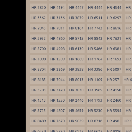
HR 2830
HR 4194
HR 4447
HR 4444
HR 4544
HR 
HR 3362
HR 3136
HR 3879
HR 6511
HR 6297
HR 
HR 7845
HR 7811
HR 8164
HR 7743
HR 8616
HR 
HR 3952
HR 4860
HR 5715
HR 8843
HR 7631
HR 
HR 5700
HR 4998
HR 6130
HR 5466
HR 6381
HR 
HR 1090
HR 1509
HR 1668
HR 1764
HR 1693
HR 
HR 2704
HR 2269
HR 3838
HR 3386
HR 5097
HR 
HR 8185
HR 7044
HR 8013
HR 1109
HR 257
HR 6
HR 3203
HR 3478
HR 3830
HR 3965
HR 4158
HR 
HR 1313
HR 1550
HR 2446
HR 1793
HR 2460
HR 
HR 5725
HR 4807
HR 4659
HR 5230
HR 5594
HR 
HR 8489
HR 7670
HR 9029
HR 8716
HR 498
HR 1
HR 6529
HR 5720
HR 6937
HR 6627
HR 8996
HR 