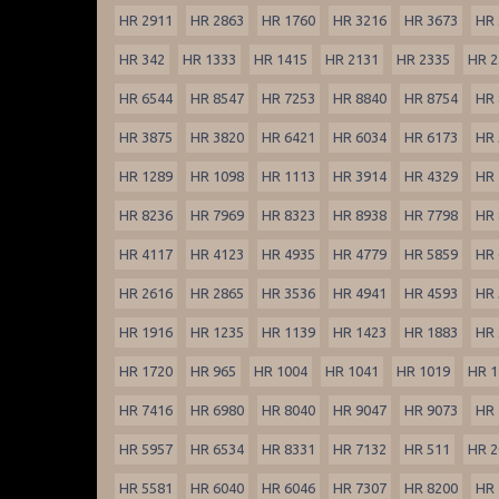
HR 2911
HR 2863
HR 1760
HR 3216
HR 3673
HR 
HR 342
HR 1333
HR 1415
HR 2131
HR 2335
HR 2
HR 6544
HR 8547
HR 7253
HR 8840
HR 8754
HR 
HR 3875
HR 3820
HR 6421
HR 6034
HR 6173
HR 
HR 1289
HR 1098
HR 1113
HR 3914
HR 4329
HR 
HR 8236
HR 7969
HR 8323
HR 8938
HR 7798
HR 
HR 4117
HR 4123
HR 4935
HR 4779
HR 5859
HR 
HR 2616
HR 2865
HR 3536
HR 4941
HR 4593
HR 
HR 1916
HR 1235
HR 1139
HR 1423
HR 1883
HR 
HR 1720
HR 965
HR 1004
HR 1041
HR 1019
HR 1
HR 7416
HR 6980
HR 8040
HR 9047
HR 9073
HR 
HR 5957
HR 6534
HR 8331
HR 7132
HR 511
HR 2
HR 5581
HR 6040
HR 6046
HR 7307
HR 8200
HR 