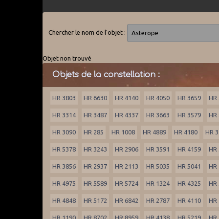
Chercher le nom de l'objet :
Objet non trouvé
Objets de la constellation :
HR 3803
HR 6630
HR 4140
HR 4050
HR 3659
HR 
HR 3314
HR 3487
HR 4337
HR 3663
HR 3579
HR 
HR 3090
HR 285
HR 1008
HR 4889
HR 4180
HR 3
HR 5378
HR 3243
HR 2906
HR 3591
HR 4159
HR 
HR 3856
HR 2937
HR 2113
HR 5035
HR 5041
HR 
HR 4975
HR 5589
HR 5724
HR 1324
HR 4325
HR 
HR 4848
HR 5172
HR 6842
HR 2787
HR 4110
HR 
HR 1190
HR 8702
HR 8959
HR 4138
HR 5219
HR 