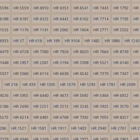
5596
HR 5559
HR 6910
HR 6353
HR 6541
HR 7443
HR 1792
HR 
6188
HR 6187
HR 6325
HR 6443
HR 6162
HR 7714
HR 7195
HR 
1535
HR 1176
HR 1141
HR 2065
HR 1604
HR 2771
HR 2502
HR 
6933
HR 57
HR 618
HR 189
HR 9104
HR 1482
HR 1886
HR 1243
6479
HR 6728
HR 7380
HR 7926
HR 8020
HR 7664
HR 8749
HR 
1448
HR 2957
HR 2581
HR 3194
HR 3308
HR 5521
HR 6140
HR 
5037
HR 5060
HR 6114
HR 6638
HR 6542
HR 7370
HR 7367
HR 
HR 218
HR 439
HR 1305
HR 1579
HR 1293
HR 1781
HR 2099
4536
HR 5955
HR 6440
HR 4673
HR 5692
HR 5464
HR 6922
HR 
2186
HR 2690
HR 2251
HR 2512
HR 3245
HR 3925
HR 3570
HR 
5575
HR 6214
HR 6481
HR 6768
HR 7392
HR 7055
HR 8357
HR 
286
HR 1521
HR 1581
HR 1911
HR 1403
HR 2940
HR 2761
HR 2
7378
HR 6946
HR 1169
HR 1050
HR 1975
HR 1655
HR 2963
HR 