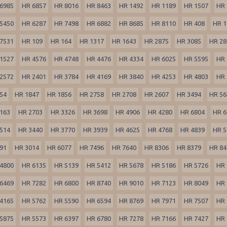
6985
HR 6857
HR 8016
HR 8463
HR 1492
HR 1189
HR 1507
HR 
5450
HR 6287
HR 7498
HR 6882
HR 8685
HR 8110
HR 408
HR 1
7531
HR 109
HR 164
HR 1317
HR 1643
HR 2875
HR 3085
HR 28
1527
HR 4576
HR 4748
HR 4476
HR 4334
HR 6025
HR 5595
HR 
2572
HR 2401
HR 3784
HR 4169
HR 3840
HR 4253
HR 4803
HR 
54
HR 1847
HR 1856
HR 2758
HR 2708
HR 2607
HR 3494
HR 56
163
HR 2703
HR 3326
HR 3698
HR 4906
HR 4280
HR 6804
HR 6
514
HR 3440
HR 3770
HR 3939
HR 4625
HR 4768
HR 4839
HR 5
91
HR 3014
HR 6077
HR 7496
HR 7640
HR 8306
HR 8379
HR 84
4800
HR 6135
HR 5139
HR 5412
HR 5678
HR 5186
HR 5726
HR 
6469
HR 7282
HR 6800
HR 8740
HR 9010
HR 7123
HR 8049
HR 
4165
HR 5762
HR 5590
HR 6594
HR 8769
HR 7971
HR 7507
HR 
5875
HR 5573
HR 6397
HR 6780
HR 7278
HR 7166
HR 7427
HR 