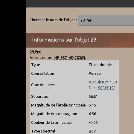
Chercher le nom de l'objet :
Informations sur l'objet
29
29 Per
Autres noms :
HR 987
,
HD 20365
,
Type
Etoile double
Constellation
Persée
AD :
3h18min37s
Coordonnées
Dec :
50°13'19"
Séparation
56.5"
Magnitude de l'étoile principale
5.15
Magnitude du compagnon
6.56
Couleur de la principale
-0.06
Type spectral
B3V