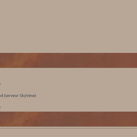
)
nd (serveur SkyView)
)