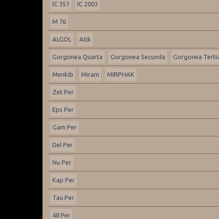
IC 351
IC 2003
M 76
ALGOL
Atik
Gorgonea Quarta
Gorgonea Secunda
Gorgonea Terti
Menkib
Miram
MIRPHAK
Zet Per
Eps Per
Gam Per
Del Per
Nu Per
Kap Per
Tau Per
48 Per