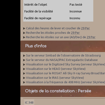
Intérêt de l'objet
Pas testé
Facilité de la visibilité
Inconnue
Facilité de repérage
Inconnu
Calcul des heures de lever et coucher de
29 Per
Recherche les étoiles proches de
29 Per
Recherche les étoiles sur un axe (AD/Dec) de
29 Per
Plus d'infos
Sur le serveur Simbad de l'observatoire de Strasbourg
Sur le serveur du NASA/IPAC Extragalactic Database
Visualisation sur le Digitized Sky Survey (serveur SkyView
Visualisation sur le HEAO (serveur SkyView)
Visualisation sur le ROSAT All-Sky X-ray Survey Broad Ba
Visualisation sur le IRAS (serveur SkyView)
Visualisation à la fréquence de 408 MHz (serveur SkyView
Objets de la constellation : Persée
IC 348