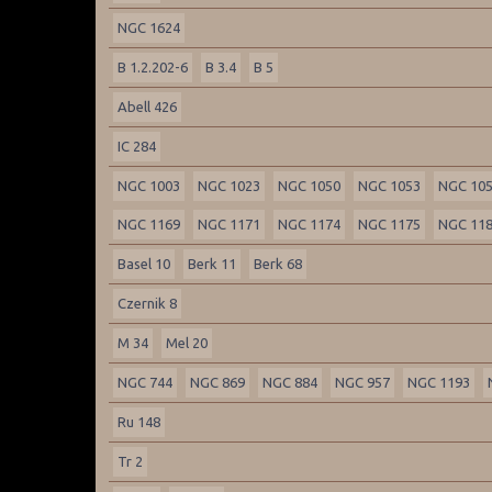
NGC 1624
B 1.2.202-6
B 3.4
B 5
Abell 426
IC 284
NGC 1003
NGC 1023
NGC 1050
NGC 1053
NGC 10
NGC 1169
NGC 1171
NGC 1174
NGC 1175
NGC 11
Basel 10
Berk 11
Berk 68
Czernik 8
M 34
Mel 20
NGC 744
NGC 869
NGC 884
NGC 957
NGC 1193
Ru 148
Tr 2