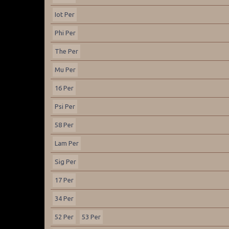
Iot Per
Phi Per
The Per
Mu Per
16 Per
Psi Per
58 Per
Lam Per
Sig Per
17 Per
34 Per
52 Per
53 Per