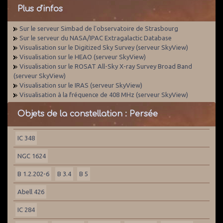
Plus d'infos
Sur le serveur Simbad de l'observatoire de Strasbourg
Sur le serveur du NASA/IPAC Extragalactic Database
Visualisation sur le Digitized Sky Survey (serveur SkyView)
Visualisation sur le HEAO (serveur SkyView)
Visualisation sur le ROSAT All-Sky X-ray Survey Broad Band
(serveur SkyView)
Visualisation sur le IRAS (serveur SkyView)
Visualisation à la fréquence de 408 MHz (serveur SkyView)
Objets de la constellation : Persée
IC 348
NGC 1624
B 1.2.202-6
B 3.4
B 5
Abell 426
IC 284