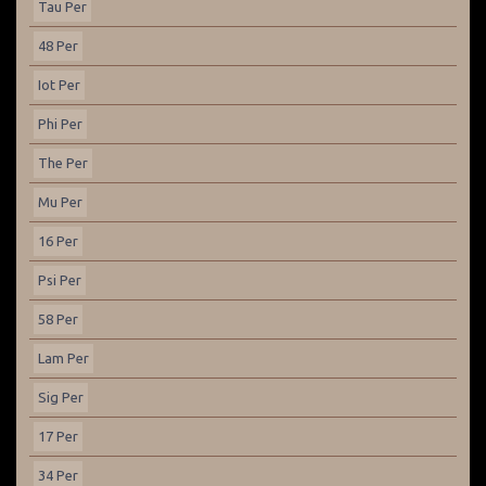
Tau Per
48 Per
Iot Per
Phi Per
The Per
Mu Per
16 Per
Psi Per
58 Per
Lam Per
Sig Per
17 Per
34 Per