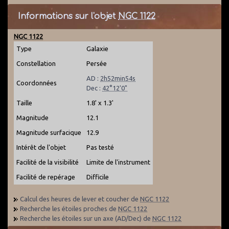
Informations sur l'objet
NGC 1122
NGC 1122
Type
Galaxie
Constellation
Persée
AD :
2h52min54s
Coordonnées
Dec :
42°12'0"
Taille
1.8' x 1.3'
Magnitude
12.1
Magnitude surfacique
12.9
Intérêt de l'objet
Pas testé
Facilité de la visibilité
Limite de l'instrument
Facilité de repérage
Difficile
Calcul des heures de lever et coucher de
NGC 1122
Recherche les étoiles proches de
NGC 1122
Recherche les étoiles sur un axe (AD/Dec) de
NGC 1122