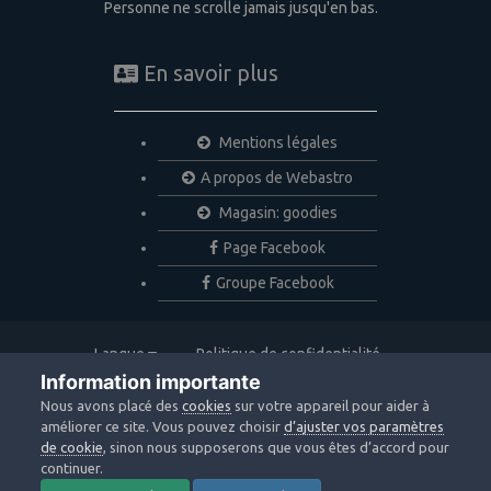
Personne ne scrolle jamais jusqu'en bas.
En savoir plus
Mentions légales
A propos de Webastro
Magasin: goodies
Page Facebook
Groupe Facebook
Langue
Politique de confidentialité
Nous contacter
Cookies
Information importante
Copyright © 2020 Webastro
Nous avons placé des
cookies
sur votre appareil pour aider à
Powered by Invision Community
améliorer ce site. Vous pouvez choisir
d’ajuster vos paramètres
de cookie
, sinon nous supposerons que vous êtes d’accord pour
continuer.