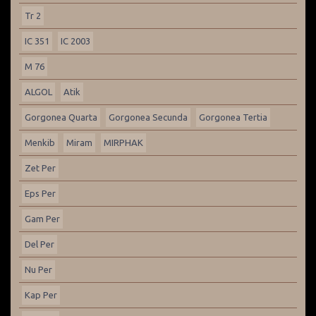
Tr 2
IC 351
IC 2003
M 76
ALGOL
Atik
Gorgonea Quarta
Gorgonea Secunda
Gorgonea Tertia
Menkib
Miram
MIRPHAK
Zet Per
Eps Per
Gam Per
Del Per
Nu Per
Kap Per