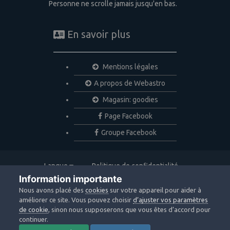
Personne ne scrolle jamais jusqu'en bas.
En savoir plus
Mentions légales
A propos de Webastro
Magasin: goodies
Page Facebook
Groupe Facebook
Langue
Politique de confidentialité
Nous contacter
Cookies
Information importante
Copyright © 2020 Webastro
Nous avons placé des
cookies
sur votre appareil pour aider à
Powered by Invision Community
améliorer ce site. Vous pouvez choisir
d’ajuster vos paramètres
de cookie
, sinon nous supposerons que vous êtes d’accord pour
continuer.