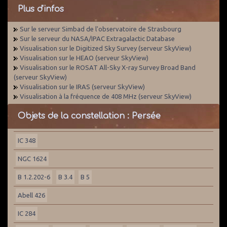
Plus d'infos
Sur le serveur Simbad de l'observatoire de Strasbourg
Sur le serveur du NASA/IPAC Extragalactic Database
Visualisation sur le Digitized Sky Survey (serveur SkyView)
Visualisation sur le HEAO (serveur SkyView)
Visualisation sur le ROSAT All-Sky X-ray Survey Broad Band
(serveur SkyView)
Visualisation sur le IRAS (serveur SkyView)
Visualisation à la fréquence de 408 MHz (serveur SkyView)
Objets de la constellation : Persée
IC 348
NGC 1624
B 1.2.202-6
B 3.4
B 5
Abell 426
IC 284