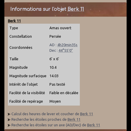
Informations sur l'objet
Berk 11
Berk 11
Type
Amas ouvert
Constellation
Persée
AD :
4h20min35s
Coordonnées
Dec :
44°55'0"
Taille
6' x 6'
Magnitude
10.4
Magnitude surfacique
14.03
Intérêt de l'objet
Pas testé
Facilité de la visibilité
Faible en décalée
Facilité de repérage
Moyen
Calcul des heures de lever et coucher de
Berk 11
Recherche les étoiles proches de
Berk 11
Recherche les étoiles sur un axe (AD/Dec) de
Berk 11