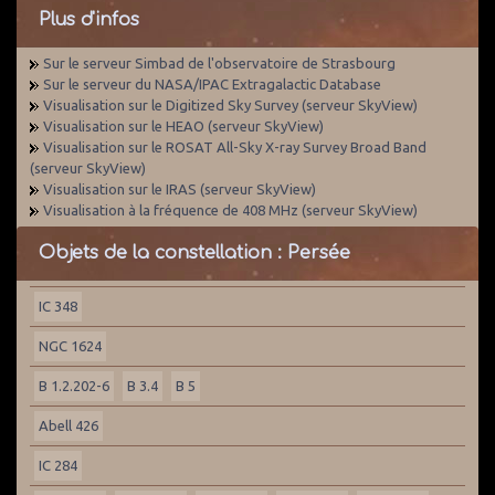
Plus d'infos
Sur le serveur Simbad de l'observatoire de Strasbourg
Sur le serveur du NASA/IPAC Extragalactic Database
Visualisation sur le Digitized Sky Survey (serveur SkyView)
Visualisation sur le HEAO (serveur SkyView)
Visualisation sur le ROSAT All-Sky X-ray Survey Broad Band
(serveur SkyView)
Visualisation sur le IRAS (serveur SkyView)
Visualisation à la fréquence de 408 MHz (serveur SkyView)
Objets de la constellation : Persée
IC 348
NGC 1624
B 1.2.202-6
B 3.4
B 5
Abell 426
IC 284