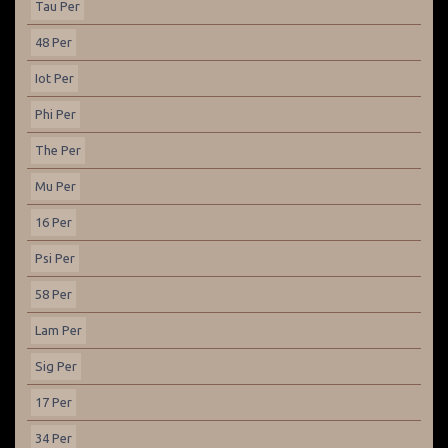
Tau Per
48 Per
Iot Per
Phi Per
The Per
Mu Per
16 Per
Psi Per
58 Per
Lam Per
Sig Per
17 Per
34 Per