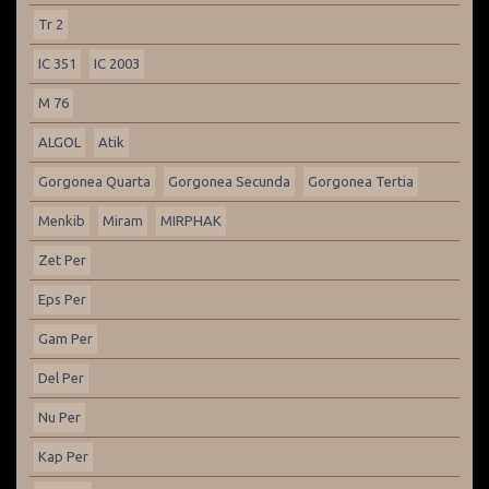
Tr 2
IC 351
IC 2003
M 76
ALGOL
Atik
Gorgonea Quarta
Gorgonea Secunda
Gorgonea Tertia
Menkib
Miram
MIRPHAK
Zet Per
Eps Per
Gam Per
Del Per
Nu Per
Kap Per