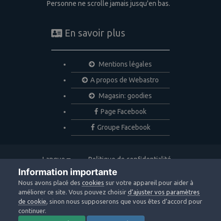
Personne ne scrolle jamais jusqu'en bas.
En savoir plus
Mentions légales
A propos de Webastro
Magasin: goodies
Page Facebook
Groupe Facebook
Langue
Politique de confidentialité
Nous contacter
Cookies
Information importante
Copyright © 2020 Webastro
Nous avons placé des
cookies
sur votre appareil pour aider à
Powered by Invision Community
améliorer ce site. Vous pouvez choisir
d’ajuster vos paramètres
de cookie
, sinon nous supposerons que vous êtes d’accord pour
continuer.