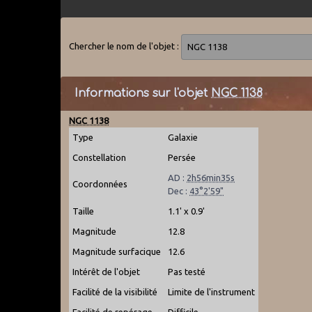
Chercher le nom de l'objet :
Informations sur l'objet
NGC 1138
NGC 1138
Type
Galaxie
Constellation
Persée
AD :
2h56min35s
Coordonnées
Dec :
43°2'59"
Taille
1.1' x 0.9'
Magnitude
12.8
Magnitude surfacique
12.6
Intérêt de l'objet
Pas testé
Facilité de la visibilité
Limite de l'instrument
Facilité de repérage
Difficile