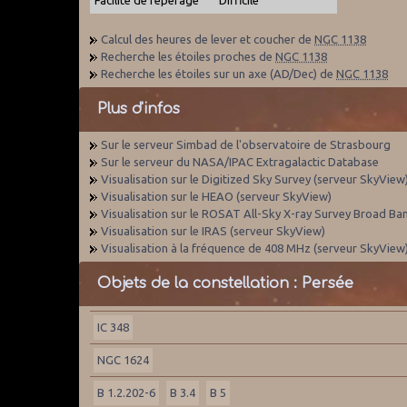
Calcul des heures de lever et coucher de
NGC 1138
Recherche les étoiles proches de
NGC 1138
Recherche les étoiles sur un axe (AD/Dec) de
NGC 1138
Plus d'infos
Sur le serveur Simbad de l'observatoire de Strasbourg
Sur le serveur du NASA/IPAC Extragalactic Database
Visualisation sur le Digitized Sky Survey (serveur SkyView
Visualisation sur le HEAO (serveur SkyView)
Visualisation sur le ROSAT All-Sky X-ray Survey Broad Ba
Visualisation sur le IRAS (serveur SkyView)
Visualisation à la fréquence de 408 MHz (serveur SkyView
Objets de la constellation : Persée
IC 348
NGC 1624
B 1.2.202-6
B 3.4
B 5