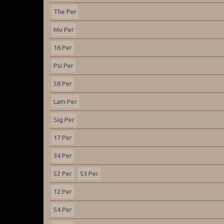
The Per
Mu Per
16 Per
Psi Per
58 Per
Lam Per
Sig Per
17 Per
34 Per
52 Per
53 Per
12 Per
54 Per