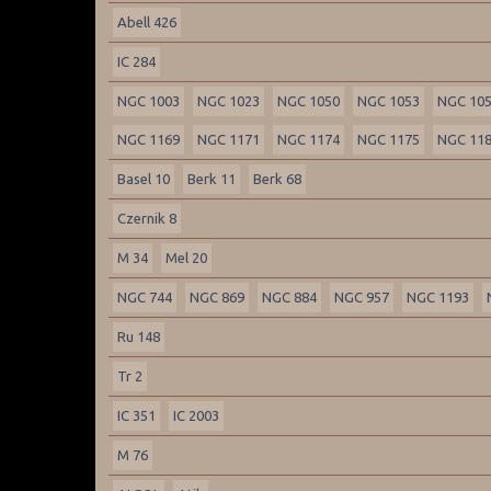
Abell 426
IC 284
NGC 1003
NGC 1023
NGC 1050
NGC 1053
NGC 10
NGC 1169
NGC 1171
NGC 1174
NGC 1175
NGC 11
Basel 10
Berk 11
Berk 68
Czernik 8
M 34
Mel 20
NGC 744
NGC 869
NGC 884
NGC 957
NGC 1193
Ru 148
Tr 2
IC 351
IC 2003
M 76