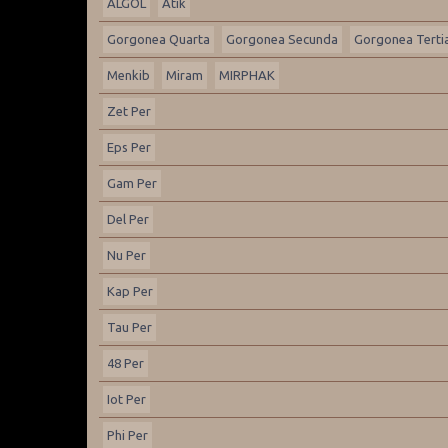
ALGOL
Atik
Gorgonea Quarta
Gorgonea Secunda
Gorgonea Terti
Menkib
Miram
MIRPHAK
Zet Per
Eps Per
Gam Per
Del Per
Nu Per
Kap Per
Tau Per
48 Per
Iot Per
Phi Per