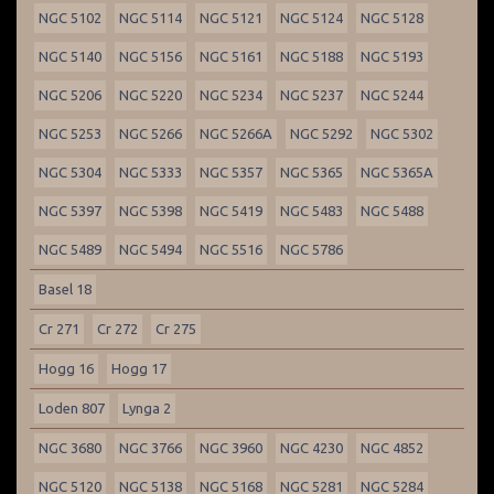
NGC 5102
NGC 5114
NGC 5121
NGC 5124
NGC 5128
NGC 5140
NGC 5156
NGC 5161
NGC 5188
NGC 5193
NGC 5206
NGC 5220
NGC 5234
NGC 5237
NGC 5244
NGC 5253
NGC 5266
NGC 5266A
NGC 5292
NGC 5302
NGC 5304
NGC 5333
NGC 5357
NGC 5365
NGC 5365A
NGC 5397
NGC 5398
NGC 5419
NGC 5483
NGC 5488
NGC 5489
NGC 5494
NGC 5516
NGC 5786
Basel 18
Cr 271
Cr 272
Cr 275
Hogg 16
Hogg 17
Loden 807
Lynga 2
NGC 3680
NGC 3766
NGC 3960
NGC 4230
NGC 4852
NGC 5120
NGC 5138
NGC 5168
NGC 5281
NGC 5284