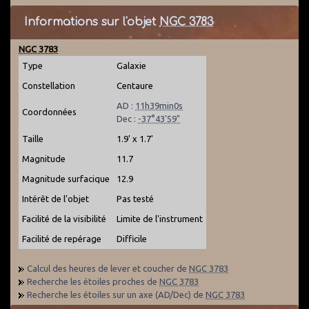
Informations sur l'objet
NGC 3783
NGC 3783
Type
Galaxie
Constellation
Centaure
AD :
11h39min0s
Coordonnées
Dec :
-37°43'59"
Taille
1.9' x 1.7'
Magnitude
11.7
Magnitude surfacique
12.9
Intérêt de l'objet
Pas testé
Facilité de la visibilité
Limite de l'instrument
Facilité de repérage
Difficile
Calcul des heures de lever et coucher de
NGC 3783
Recherche les étoiles proches de
NGC 3783
Recherche les étoiles sur un axe (AD/Dec) de
NGC 3783