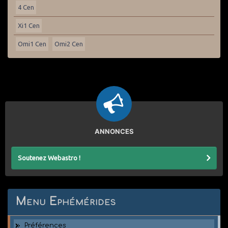
4 Cen
Xi1 Cen
Omi1 Cen
Omi2 Cen
ANNONCES
Soutenez Webastro !
Menu Ephémérides
Préférences