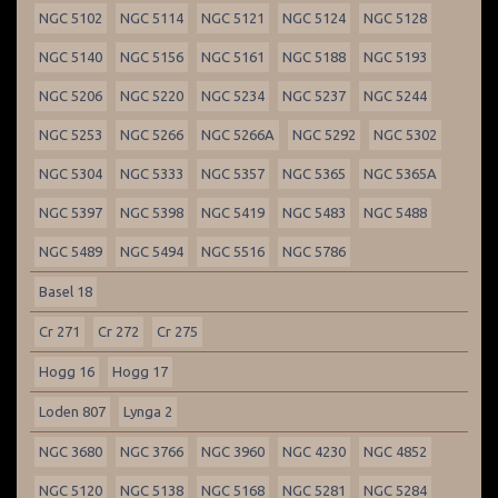
NGC 5102
NGC 5114
NGC 5121
NGC 5124
NGC 5128
NGC 5140
NGC 5156
NGC 5161
NGC 5188
NGC 5193
NGC 5206
NGC 5220
NGC 5234
NGC 5237
NGC 5244
NGC 5253
NGC 5266
NGC 5266A
NGC 5292
NGC 5302
NGC 5304
NGC 5333
NGC 5357
NGC 5365
NGC 5365A
NGC 5397
NGC 5398
NGC 5419
NGC 5483
NGC 5488
NGC 5489
NGC 5494
NGC 5516
NGC 5786
Basel 18
Cr 271
Cr 272
Cr 275
Hogg 16
Hogg 17
Loden 807
Lynga 2
NGC 3680
NGC 3766
NGC 3960
NGC 4230
NGC 4852
NGC 5120
NGC 5138
NGC 5168
NGC 5281
NGC 5284