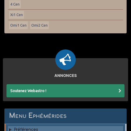
4 Cen
Xi1 Cen
Omi1 Cen
Omi2 Cen
ANNONCES
Soutenez Webastro !
Menu Ephémérides
Préférences