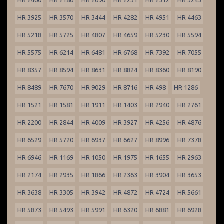
HR 2460
HR 2186
HR 2690
HR 2251
HR 2512
HR 3245
HR 3925
HR 3570
HR 3444
HR 4282
HR 4951
HR 4463
HR 5218
HR 5725
HR 4807
HR 4659
HR 5230
HR 5594
HR 5575
HR 6214
HR 6481
HR 6768
HR 7392
HR 7055
HR 8357
HR 8594
HR 8631
HR 8824
HR 8360
HR 8190
HR 8489
HR 7670
HR 9029
HR 8716
HR 498
HR 1286
HR 1521
HR 1581
HR 1911
HR 1403
HR 2940
HR 2761
HR 2200
HR 2844
HR 4009
HR 3927
HR 4256
HR 4876
HR 6529
HR 5720
HR 6937
HR 6627
HR 8996
HR 7378
HR 6946
HR 1169
HR 1050
HR 1975
HR 1655
HR 2963
HR 2174
HR 2935
HR 1866
HR 2363
HR 3904
HR 3653
HR 3638
HR 3305
HR 3942
HR 4872
HR 4724
HR 5661
HR 5873
HR 5493
HR 5991
HR 6320
HR 6881
HR 6928