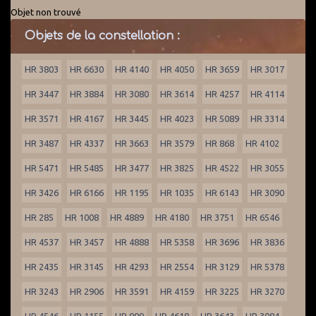
Objet non trouvé
Objets de la constellation :
HR 3803
HR 6630
HR 4140
HR 4050
HR 3659
HR 3017
HR 3447
HR 3884
HR 3080
HR 3614
HR 4257
HR 4114
HR 3571
HR 4167
HR 3445
HR 4023
HR 5089
HR 3314
HR 3487
HR 4337
HR 3663
HR 3579
HR 868
HR 4102
HR 5471
HR 5485
HR 3477
HR 3825
HR 4522
HR 3055
HR 3426
HR 6166
HR 1195
HR 1035
HR 6143
HR 3090
HR 285
HR 1008
HR 4889
HR 4180
HR 3751
HR 6546
HR 4537
HR 3457
HR 4888
HR 5358
HR 3696
HR 3836
HR 2435
HR 3145
HR 4293
HR 2554
HR 3129
HR 5378
HR 3243
HR 2906
HR 3591
HR 4159
HR 3225
HR 3270