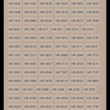
HR 1645
HR 1265
HR 4578
HR 2526
HR 2855
HR 3047
HR 3448
HR 4238
HR 5379
HR 5318
HR 5860
HR 6528
HR 7416
HR 6980
HR 8040
HR 9047
HR 9073
HR 7589
HR 8281
HR 240
HR 611
HR 931
HR 2316
HR 2415
HR 2655
HR 3004
HR 2728
HR 3910
HR 5844
HR 5195
HR 5957
HR 6534
HR 8331
HR 7132
HR 511
HR 2053
HR 3105
HR 2311
HR 2853
HR 3068
HR 2640
HR 3732
HR 3833
HR 4945
HR 4457
HR 5113
HR 4759
HR 5512
HR 5581
HR 6040
HR 6046
HR 7307
HR 8200
HR 7187
HR 8909
HR 7006
HR 7678
HR 8119
HR 8703
HR 8883
HR 490
HR 333
HR 2988
HR 2284
HR 2565
HR 2291
HR 2830
HR 4194
HR 4447
HR 4444
HR 4544
HR 5596
HR 5559
HR 6910
HR 6353
HR 6541
HR 7443
HR 1792