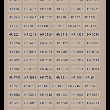
HR 1051
HR 2369
HR 1947
HR 2811
HR 2747
HR 2635
HR 3160
HR 3227
HR 3535
HR 4917
HR 5022
HR 5767
HR 5549
HR 6684
HR 1092
HR 738
HR 177
HR 1232
HR 912
HR 710
HR 1384
HR 1902
HR 4472
HR 2170
HR 2224
HR 2218
HR 2909
HR 3918
HR 4421
HR 3250
HR 3264
HR 5408
HR 4655
HR 5128
HR 5239
HR 5036
HR 5401
HR 6022
HR 6174
HR 5963
HR 5983
HR 8100
HR 7094
HR 7349
HR 7035
HR 7048
HR 6917
HR 7214
HR 8065
HR 8157
HR 8793
HR 8818
HR 8751
HR 8844
HR 7767
HR 8952
HR 7382
HR 7514
HR 400
HR 29
HR 297
HR 787
HR 2388
HR 3058
HR 2716
HR 3932
HR 3687
HR 5008
HR 4818
HR 4032
HR 4909
HR 5871
HR 5658
HR 5810
HR 5835
HR 6648
HR 6374
HR 6523