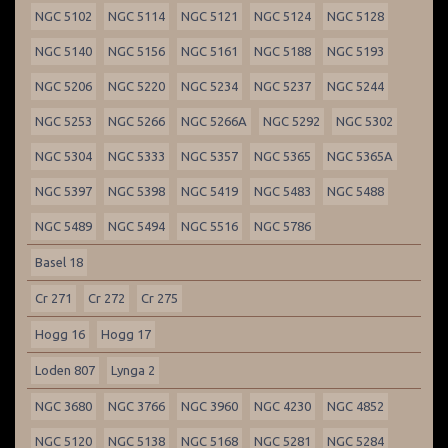
NGC 5102
NGC 5114
NGC 5121
NGC 5124
NGC 5128
NGC 5140
NGC 5156
NGC 5161
NGC 5188
NGC 5193
NGC 5206
NGC 5220
NGC 5234
NGC 5237
NGC 5244
NGC 5253
NGC 5266
NGC 5266A
NGC 5292
NGC 5302
NGC 5304
NGC 5333
NGC 5357
NGC 5365
NGC 5365A
NGC 5397
NGC 5398
NGC 5419
NGC 5483
NGC 5488
NGC 5489
NGC 5494
NGC 5516
NGC 5786
Basel 18
Cr 271
Cr 272
Cr 275
Hogg 16
Hogg 17
Loden 807
Lynga 2
NGC 3680
NGC 3766
NGC 3960
NGC 4230
NGC 4852
NGC 5120
NGC 5138
NGC 5168
NGC 5281
NGC 5284