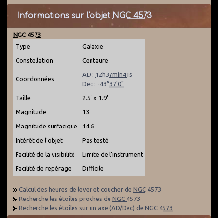
Informations sur l'objet
NGC 4573
NGC 4573
Type
Galaxie
Constellation
Centaure
AD :
12h37min41s
Coordonnées
Dec :
-43°37'0"
Taille
2.5' x 1.9'
Magnitude
13
Magnitude surfacique
14.6
Intérêt de l'objet
Pas testé
Facilité de la visibilité
Limite de l'instrument
Facilité de repérage
Difficile
Calcul des heures de lever et coucher de
NGC 4573
Recherche les étoiles proches de
NGC 4573
Recherche les étoiles sur un axe (AD/Dec) de
NGC 4573