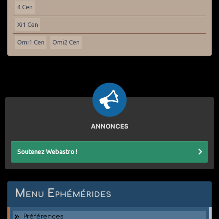
4 Cen
Xi1 Cen
Omi1 Cen
Omi2 Cen
ANNONCES
Soutenez Webastro !
Menu Ephémérides
Préférences