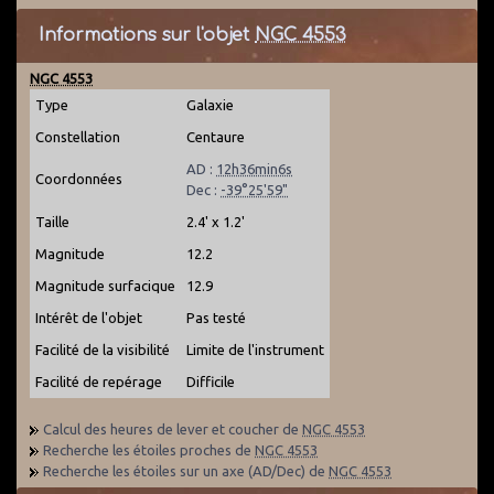
Informations sur l'objet
NGC 4553
NGC 4553
Type
Galaxie
Constellation
Centaure
AD :
12h36min6s
Coordonnées
Dec :
-39°25'59"
Taille
2.4' x 1.2'
Magnitude
12.2
Magnitude surfacique
12.9
Intérêt de l'objet
Pas testé
Facilité de la visibilité
Limite de l'instrument
Facilité de repérage
Difficile
Calcul des heures de lever et coucher de
NGC 4553
Recherche les étoiles proches de
NGC 4553
Recherche les étoiles sur un axe (AD/Dec) de
NGC 4553