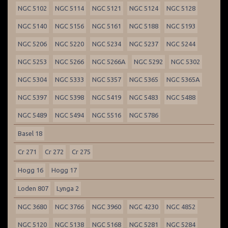
NGC 5102
NGC 5114
NGC 5121
NGC 5124
NGC 5128
NGC 5140
NGC 5156
NGC 5161
NGC 5188
NGC 5193
NGC 5206
NGC 5220
NGC 5234
NGC 5237
NGC 5244
NGC 5253
NGC 5266
NGC 5266A
NGC 5292
NGC 5302
NGC 5304
NGC 5333
NGC 5357
NGC 5365
NGC 5365A
NGC 5397
NGC 5398
NGC 5419
NGC 5483
NGC 5488
NGC 5489
NGC 5494
NGC 5516
NGC 5786
Basel 18
Cr 271
Cr 272
Cr 275
Hogg 16
Hogg 17
Loden 807
Lynga 2
NGC 3680
NGC 3766
NGC 3960
NGC 4230
NGC 4852
NGC 5120
NGC 5138
NGC 5168
NGC 5281
NGC 5284