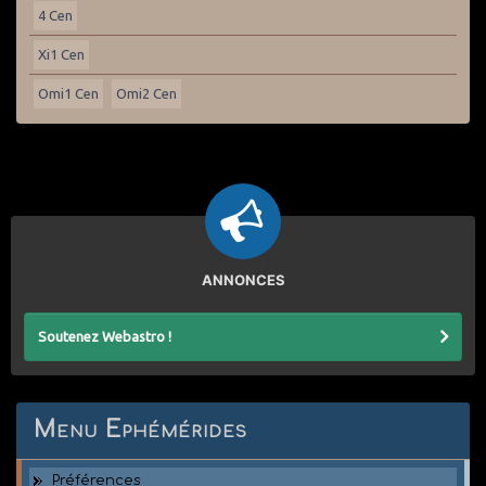
4 Cen
Xi1 Cen
Omi1 Cen
Omi2 Cen
ANNONCES
Soutenez Webastro !
Menu Ephémérides
Préférences