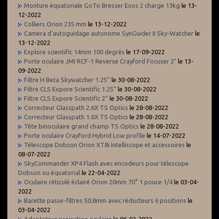
Monture équatoriale GoTo Bresser Exos 2 charge 13kg
le 13-
12-2022
Colliers Orion 235 mm
le 13-12-2022
Camera d’autoguidage autonome SynGuider II Sky-Watcher
le
13-12-2022
Explore scientific 14mm 100 degrés
le 17-09-2022
Porte oculaire JMI RCF-1 Reverse Crayford Focuser 2"
le 13-
09-2022
Filtre H Beta Skywatcher 1.25’’
le 30-08-2022
Filtre CLS Expore Scientific 1.25’’
le 30-08-2022
Filtre CLS Expore Scientific 2’’
le 30-08-2022
Correcteur Glasspath 2.6X TS Optics
le 28-08-2022
Correcteur Glasspath 1.6X TS Optics
le 28-08-2022
Tête binoculaire grand champ TS Optics
le 28-08-2022
Porte oculaire Crayford Hybrid Low profile
le 14-07-2022
Télescope Dobson Orion XT8i Intelliscope et accessoires
le
08-07-2022
SkyCommander XP4 Flash avec encodeurs pour télescope
Dobson ou équatorial
le 22-04-2022
Oculaire réticulé éclairé Orion 20mm 70° 1 pouce 1/4
le 03-04-
2022
Barette passe-filtres 50,8mm avec réducteurs 6 positions
le
03-04-2022
Adaptateur projection oculaire
le 06-02-2022