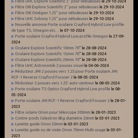
Filtre UHC Explore Scientific 2’’ pour nébuleuses
le 29-10-2024
Filtre OIII Explore Scientific 2’’ pour nébuleuses
le 29-10-2024
Filtre OIII Omégon 1.25’’ pour nébuleuses
le 29-10-2024
Filtre UHC Svbony 1.25’’ pour nébuleuses
le 29-10-2024
Nouvelle annonce Porte oculaire Crayford Hybrid Low profile
de type TS, Omegon etc…
le 07-10-2024
Porte oculaire Crayford Hybrid Low profile Omegon
le 27-09-
2024
Oculaire Explore Scientific 10mm 70°
le 28-08-2024
Oculaire Explore Scientific 15mm 70°
le 28-08-2024
Oculaire Explore Scientific 20mm 70°
le 28-08-2024
Filtre UHC Astronomik 2 pouces visuel
le 04-06-2024
Réducteur JMI 2 pouces vers 1.25 pour Porte oculaire JMI
RCF-1 Reverse Crayford Focuser 2
le 08-05-2024
Réducteur 2 pouces vers 1.25' auto-centreur
le 08-05-2024
Porte oculaire TS Optics Crayford Hybrid Low profile
le 08-
05-2024
Porte oculaire JMI RCF-1 Reverse Crayford Focuser 2
le 28-01-
2023
Filtre solaire Orion pour télescope 200mm
le 28-01-2023
Contre-poids Celestron 8kg diamètre 20mm
le 03-01-2023
Lunette guide Orion 50mm
le 03-01-2023
Lunette guide ou de visée Orion 70mm Multi usage
le 03-01-
2023