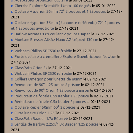
Cherche Explore Scientific 14mm 100 degrés
le 05-01-2022
Oculaire Hyperion 36 mm 72° 2 pouces et 1.25pouces
le 27-12-
2021
Oculaire Hyperion 36 mm ( ! annonce différente) 72° 2 pouces
et 1.25pouces avec boîte
le 27-12-2021
Barlow Antares 1.6x coulant 2 pouces Japan
le 27-12-2021
Monture Bresser Alt-Az Nano AZ trépied 130 cm
le 27-12-
2021
Webcam Philips SPC530 refroidie
le 27-12-2021
Porte oculaire à crémaillère Explore Scientific pour Newton
le
27-12-2021
GlassPath Orion 2x
le 27-12-2021
Webcam Philips SPC530 refroidie
le 27-12-2021
Colliers Omegon pour lunette de 80mm
le 02-12-2021
Renvoi coudé 90° 1.25 pouce à prisme
le 02-12-2021
Renvoi coudé 90° Orion 1.25 pouce à miroir
le 02-12-2021
Réducteur de focale 0.5x Kepler 1.25 pouce
le 02-12-2021
Réducteur de focale 0.5x Kepler 2 pouces
le 02-12-2021
Oculaire Kepler 50mm 60° 2 pouces
le 02-12-2021
Filtre lunaire Orion 1.25’
le 02-12-2021
GlassPath Baader 1.7x Réservé
le 02-12-2021
Lentille de Barlow 2.25x/1.3x Baader 1.25 pouces
le 02-12-
2021