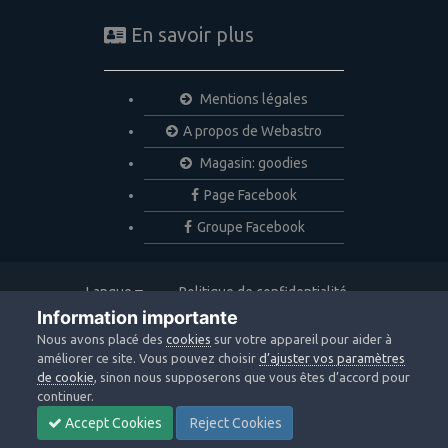
En savoir plus
Mentions légales
A propos de Webastro
Magasin: goodies
Page Facebook
Groupe Facebook
Langue
Politique de confidentialité
Nous contacter
Cookies
Information importante
Copyright © 2020 Webastro
Nous avons placé des
cookies
sur votre appareil pour aider à
Powered by Invision Community
améliorer ce site. Vous pouvez choisir
d’ajuster vos paramètres
de cookie
, sinon nous supposerons que vous êtes d’accord pour
continuer.
Accept Cookies
Reject Cookies